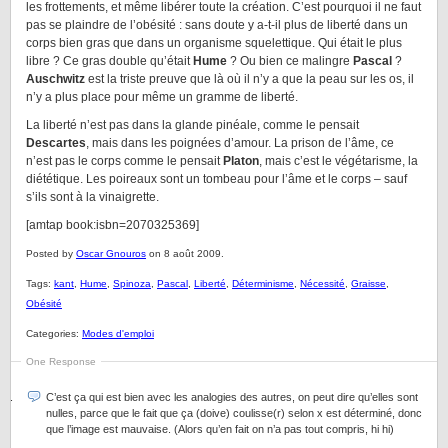
les frottements, et même libérer toute la création. C’est pourquoi il ne faut
pas se plaindre de l’obésité : sans doute y a-t-il plus de liberté dans un
corps bien gras que dans un organisme squelettique. Qui était le plus
libre ? Ce gras double qu’était
Hume
? Ou bien ce malingre
Pascal
?
Auschwitz
est la triste preuve que là où il n’y a que la peau sur les os, il
n’y a plus place pour même un gramme de liberté.
La liberté n’est pas dans la glande pinéale, comme le pensait
Descartes
, mais dans les poignées d’amour. La prison de l’âme, ce
n’est pas le corps comme le pensait
Platon
, mais c’est le végétarisme, la
diététique. Les poireaux sont un tombeau pour l’âme et le corps – sauf
s’ils sont à la vinaigrette.
[amtap book:isbn=2070325369]
Posted by
Oscar Gnouros
on 8 août 2009.
Tags:
kant
,
Hume
,
Spinoza
,
Pascal
,
Liberté
,
Déterminisme
,
Nécessité
,
Graisse
,
Obésité
Categories:
Modes d'emploi
One Response
C’est ça qui est bien avec les analogies des autres, on peut dire qu’elles sont
nulles, parce que le fait que ça (doive) coulisse(r) selon x est déterminé, donc
que l’image est mauvaise. (Alors qu’en fait on n’a pas tout compris, hi hi)