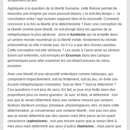
simplement du jeu.
Appliquée à la question de la liberté humaine, cette théorie permet de
résoudre une énigme qui nous poursuit depuis « la nuit des temps » : la
conciliation entre l’agir humain supposé libre et la nécessité. Comment
concevoir à la fois la liberté et le déterminisme ? Avec une conception de
la liberté comme pure liberté, on est plongé dans les apories de la
métaphysique la plus abstruse : ainsi le
kantisme
qui se projette dans
un arrière monde nouménal où la liberté existe, fondement du monde
phénoménal où elle n’existe pas, où il n’y a que des choses causées.
Cette conception est-elle sérieuse ? Les seuls à l’avoir prise au sérieux
furent soit enfermés, soit envoyés en
Erasmus
dans des campus
germaniques pour aller examiner les soi-disant preuves du vieux
prussien.
Avec une liberté et une nécessité entendues comme mélanges, qui
comportent respectivement, soit du frottement, soit du jeu, on évite ces
écueils métaphysiques insolubles. Suis-je libre ? Suis-je déterminé ?
Ces questions n’ont plus de sens. En fait, je joue et je frotte dans des
proportions plus ou moins grandes. Je suis, et libre, et déterminé : non
pas que je serais déterminé dans une certaine mesure par certains
facteurs (facteurs sociaux, physique, physiologiques, etc), et dans cette
détermination, je conserverais une certaine liberté ; non pas non plus
que je serais déterminé par des causes mais libre parce qu’en ayant
conscience (
spinozisme
) ; non pas encore parce que je serais libre à
mes yeux mais déterminé aux yeux d’autrui (
humisme
) ; mais parce que