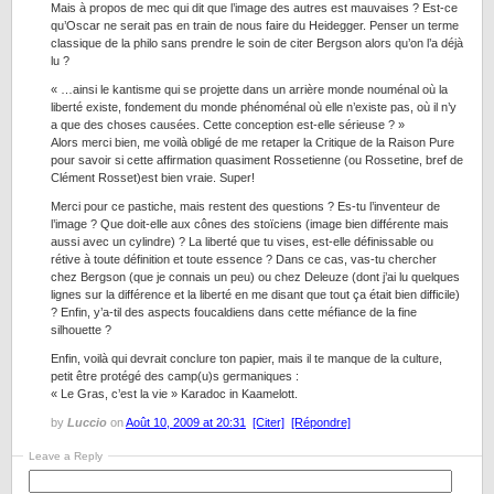
Mais à propos de mec qui dit que l’image des autres est mauvaises ? Est-ce
qu’Oscar ne serait pas en train de nous faire du Heidegger. Penser un terme
classique de la philo sans prendre le soin de citer Bergson alors qu’on l’a déjà
lu ?
« …ainsi le kantisme qui se projette dans un arrière monde nouménal où la
liberté existe, fondement du monde phénoménal où elle n’existe pas, où il n’y
a que des choses causées. Cette conception est-elle sérieuse ? »
Alors merci bien, me voilà obligé de me retaper la Critique de la Raison Pure
pour savoir si cette affirmation quasiment Rossetienne (ou Rossetine, bref de
Clément Rosset)est bien vraie. Super!
Merci pour ce pastiche, mais restent des questions ? Es-tu l’inventeur de
l’image ? Que doit-elle aux cônes des stoïciens (image bien différente mais
aussi avec un cylindre) ? La liberté que tu vises, est-elle définissable ou
rétive à toute définition et toute essence ? Dans ce cas, vas-tu chercher
chez Bergson (que je connais un peu) ou chez Deleuze (dont j’ai lu quelques
lignes sur la différence et la liberté en me disant que tout ça était bien difficile)
? Enfin, y’a-til des aspects foucaldiens dans cette méfiance de la fine
silhouette ?
Enfin, voilà qui devrait conclure ton papier, mais il te manque de la culture,
petit être protégé des camp(u)s germaniques :
« Le Gras, c’est la vie » Karadoc in Kaamelott.
by
Luccio
on
Août 10, 2009 at 20:31
[Citer]
[Répondre]
Leave a Reply