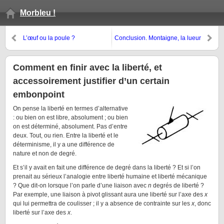
Morbleu !
L’œuf ou la poule ?
Conclusion. Montaigne, la lueur
de l’aube des Lumières
Comment en finir avec la liberté, et
accessoirement justifier d’un certain
embonpoint
On pense la liberté en termes d’alternative
: ou bien on est libre, absolument ; ou bien
on est déterminé, absolument. Pas d’entre
deux. Tout, ou rien. Entre la liberté et le
déterminisme, il y a une différence de
nature et non de degré.
Et s’il y avait en fait une différence de degré dans la liberté ? Et si l’on
prenait au sérieux l’analogie entre liberté humaine et liberté mécanique
? Que dit-on lorsque l’on parle d’une liaison avec
n
degrés de liberté ?
Par exemple, une liaison à pivot glissant aura une liberté sur l’axe des
x
qui lui permettra de coulisser ; il y a absence de contrainte sur les
x
, donc
liberté sur l’axe des
x
.