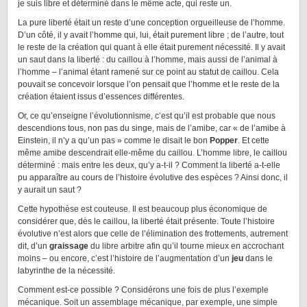
je suis libre et déterminé dans le même acte, qui reste un.
La pure liberté était un reste d’une conception orgueilleuse de l’homme.
D’un côté, il y avait l’homme qui, lui, était purement libre ; de l’autre, tout
le reste de la création qui quant à elle était purement nécessité. Il y avait
un saut dans la liberté : du caillou à l’homme, mais aussi de l’animal à
l’homme – l’animal étant ramené sur ce point au statut de caillou. Cela
pouvait se concevoir lorsque l’on pensait que l’homme et le reste de la
création étaient issus d’essences différentes.
Or, ce qu’enseigne l’évolutionnisme, c’est qu’il est probable que nous
descendions tous, non pas du singe, mais de l’amibe, car « de l’amibe à
Einstein, il n’y a qu’un pas » comme le disait le bon
Popper
. Et cette
même amibe descendrait elle-même du caillou. L’homme libre, le caillou
déterminé : mais entre les deux, qu’y a-t-il ? Comment la liberté a-t-elle
pu apparaître au cours de l’histoire évolutive des espèces ? Ainsi donc, il
y aurait un saut ?
Cette hypothèse est couteuse. Il est beaucoup plus économique de
considérer que, dès le caillou, la liberté était présente. Toute l’histoire
évolutive n’est alors que celle de l’élimination des frottements, autrement
dit, d’un
graissage
du libre arbitre afin qu’il tourne mieux en accrochant
moins – ou encore, c’est l’histoire de l’augmentation d’un
jeu
dans le
labyrinthe de la nécessité.
Comment est-ce possible ? Considérons une fois de plus l’exemple
mécanique. Soit un assemblage mécanique, par exemple, une simple