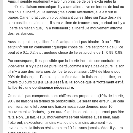
Ainsi, il semble également y avoir un principe de tiers exclu entre la
liberté et la liaison mécanique. Il y a une alternative en termes de tout ou
rien : ou la liberté, ou la liaison ; mais cette alternative, elle est sur le
papier. Car en pratique, un pivot glissant qui est libre sur l’axe des
x
ne
sera pas libre totalement : il sera victime de
frottements
; partout où il y a
liberté en mécanique, il y a frottement ; la liberté, le mouvement affronte
des résistances.
Aussi, en pratique, la liberté mécanique n’est pas binaire : 0 ou 1. Elle
est plutôt sur un continuum : quelque chose de libre est proche de 0 : ce
peut être 0.1, 0.2, etc ; quelque chose de lié est proche de 1 : 0.99, 0.98.
Par conséquent, il est possible que la liberté inclut de son contraire, et
vice-versa. Il n’y a pas de pure liberté, comme il n’y a pas de pure liaison
; il n’y a que des mélanges de liberté et de liaison : 10% de liberté pour
90% de liaison, etc. Par exemple, même dans la liaison la plus fixe, on
trouve toujours du
jeu
.
Le jeu est à la liaison ce que le frottement est à
la liberté : une contingence nécessaire.
On ne doit pas comprendre ces chiffres, ces proportions (10% de liberté,
90% de liaison) en termes de probabilités. Ce serait une erreur. Car cela
signifierait en effet : pour une liaison mécanique donnée, pour 10
mouvements effectués, il y en aura 9 qui buteront et ne pourront pas être
faits. Non. En fait, les 10 mouvements seront réalisés aussi bien, mais
frotteront, s’exécuteront moins vite, ou plutôt moins aisément – et
inversement, la liaison résistera bien 10 fois sans jamais céder, il y aura