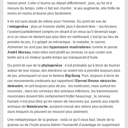
liaison pivot. Celle-ci tourne au départ difficilement ; puis, au fur et à
mesure du temps, celle-ci fait son chemin : le jeu augmente, elle frotte de
moins en moins et tourne plus facilement.
Il en est sans doute de même pour l’homme. Du point de vue de
l’
ontogenèse
: plus un homme vieillit, plus il devient libre – les Anciens
l’avaient parfaitement compris en disant d’un vieux qu’il devenait sage ;
et si un vieux ne devient pas plus libre en vieillissant, c’est qu’au lieu de
prendre du jeu, il a grippé sa mécanique : la maladie, le cancer,
Alzheimer ne sont pas des
hypostases matérialistes
comme le pense
André Moreau
, mais elles sont plutôt au cerveau ce que couler une
bielle est à un moteur quatre temps qui manquerait d’huile.
Du point de vue de la
phylogenèse
: il est probable qu’à force de tourner
autour de leur noyau, des électrons se soient mis à prendre toujours plus
de jeu, provoquant un jour le fameux
Big Bang
. Puis, toujours à force de
ces mouvements continuels qui rappellent l’
Eternel Retour nietzscho-
deleuzien
, on prit toujours plus de jeu : les molécules, mais surtout les
neurones ; dans les cerveaux des animaux inférieurs, les transmissions
neuronales doivent très certainement frotter beaucoup ; le cerveau
humain n’est plus libre qu’en raison de neurones qui, pareils aux esprits
animaux de
Malebranche
, auraient creusé des sillons plus profonds
dans lesquels ils peuvent se mouvoir plus aisément.
Une métaphysique de la graisse : voilà ce qu’il nous faut. Seule de la
graisse ou de l’huile pourra libérer l’humanité d’avantage en supprimant