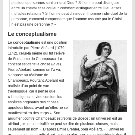
plusieurs personnes sont un seul Dieu ? Si l’on ne peut distinguer
entre un cheval et sa couleur, comment distinguer entre Dieu et ses
multiples relations ? Si l’on ne peut distinguer l’homme individuel de la
personne, comment comprendre que l’homme assumé par le Christ
n’est pas une personne ? »
Le conceptualisme
Le
conceptualisme
est une position
introduite par Pierre Abélard (1079-
1142), celui-là même qui fut l’élève
de Guillaume de Champeaux. Le
concept est
dans
la chose (
in re
).
Pierre Abélard, comme on l’a vu,
s’oppose au réalisme de
Champeaux. Pourtant, Abélard est
réaliste d’un point de vue
théologique, car il pense que
« l’intelligence divine contient les
espèces originales des choses,
appelées Idées, avant qu’elles ne se
manifestent en des corps ». Son
argument contre Champeaux est repris de Boèce : un universel est un
attribut ; or, « nulle réalité ne peut se dire de plusieurs choses, mais
seulement un nom ». D’après Émile Bréhier, pour Abélard, « l’Universel
est avant tout un prédicat qui implique plusieurs sujets individuels dont il