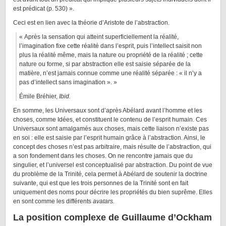
est prédicat (p. 530) ».
Ceci est en lien avec la théorie d’Aristote de l’abstraction.
« Après la sensation qui atteint superficiellement la réalité,
l’imagination fixe cette réalité dans l’esprit, puis l’intellect saisit non
plus la réalité même, mais la nature ou propriété de la réalité ; cette
nature ou forme, si par abstraction elle est saisie séparée de la
matière, n’est jamais connue comme une réalité séparée : « il n’y a
pas d’intellect sans imagination ». »
Émile Bréhier,
Ibid.
En somme, les Universaux sont d’après Abélard avant l’homme et les
choses, comme Idées, et constituent le contenu de l’esprit humain. Ces
Universaux sont amalgamés aux choses, mais cette liaison n’existe pas
en soi : elle est saisie par l’esprit humain grâce à l’abstraction. Ainsi, le
concept des choses n’est pas arbitraire, mais résulte de l’abstraction, qui
a son fondement dans les choses. On ne rencontre jamais que du
singulier, et l’universel est conceptualisé par abstraction. Du point de vue
du problème de la Trinité, cela permet à Abélard de soutenir la doctrine
suivante, qui est que les trois personnes de la Trinité sont en fait
uniquement des noms pour décrire les propriétés du bien suprême. Elles
en sont comme les différents
avatars.
La position complexe de Guillaume d’Ockham