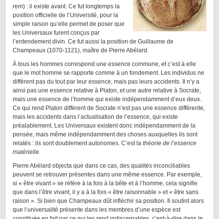
rem
) : il existe avant. Ce fut longtemps la
position officielle de l’Université, pour la
simple raison qu’elle permet de poser que
les Universaux furent conçus par
l’entendement divin. Ce fut aussi la position de Guillaume de
Champeaux (1070-1121), maître de Pierre Abélard.
À tous les hommes correspond une essence commune, et c’est à elle
que le mot homme se rapporte comme à un fondement. Les individus ne
diffèrent pas du tout par leur essence, mais pas leurs accidents. Il n’y a
ainsi pas une essence relative à Platon, et une autre relative à Socrate,
mais une essence de l’homme qui existe indépendamment d’eux deux.
Ce qui rend Platon différent de Socrate n’est pas une essence différente,
mais les accidents dans l’actualisation de l’essence, qui existe
préalablement. Les Universaux existent donc indépendamment de la
pensée, mais même indépendamment des choses auxquelles ils sont
relatés : ils sont doublement autonomes. C’est la
théorie de l’essence
matérielle
.
Pierre Abélard objecta que dans ce cas, des qualités inconciliables
peuvent se retrouver présentes dans une même essence. Par exemple,
si « être vivant » se réfère à la fois à la bête et à l’homme, cela signifie
que dans l’être vivant, il y a à la fois « être raisonnable » et « être sans
raison ». Si bien que Champeaux dût infléchir sa position. Il soutint alors
que l’universalité présente dans les membres d’une espèce est
constituée en fait par ce qui les rend indiscernables, c’est-à-dire dans le