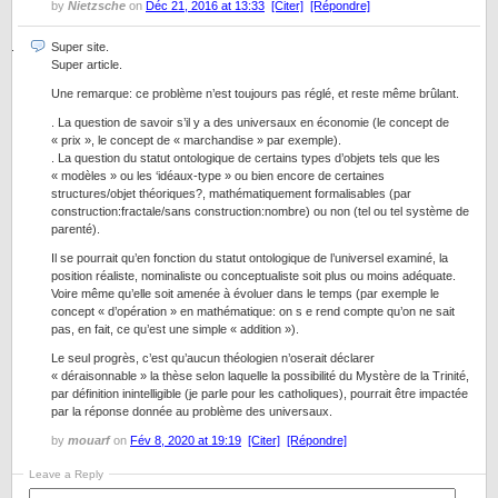
by
Nietzsche
on
Déc 21, 2016 at 13:33
[Citer]
[Répondre]
Super site.
Super article.
Une remarque: ce problème n’est toujours pas réglé, et reste même brûlant.
. La question de savoir s’il y a des universaux en économie (le concept de
« prix », le concept de « marchandise » par exemple).
. La question du statut ontologique de certains types d’objets tels que les
« modèles » ou les ‘idéaux-type » ou bien encore de certaines
structures/objet théoriques?, mathématiquement formalisables (par
construction:fractale/sans construction:nombre) ou non (tel ou tel système de
parenté).
Il se pourrait qu’en fonction du statut ontologique de l’universel examiné, la
position réaliste, nominaliste ou conceptualiste soit plus ou moins adéquate.
Voire même qu’elle soit amenée à évoluer dans le temps (par exemple le
concept « d’opération » en mathématique: on s e rend compte qu’on ne sait
pas, en fait, ce qu’est une simple « addition »).
Le seul progrès, c’est qu’aucun théologien n’oserait déclarer
« déraisonnable » la thèse selon laquelle la possibilité du Mystère de la Trinité,
par définition inintelligible (je parle pour les catholiques), pourrait être impactée
par la réponse donnée au problème des universaux.
by
mouarf
on
Fév 8, 2020 at 19:19
[Citer]
[Répondre]
Leave a Reply