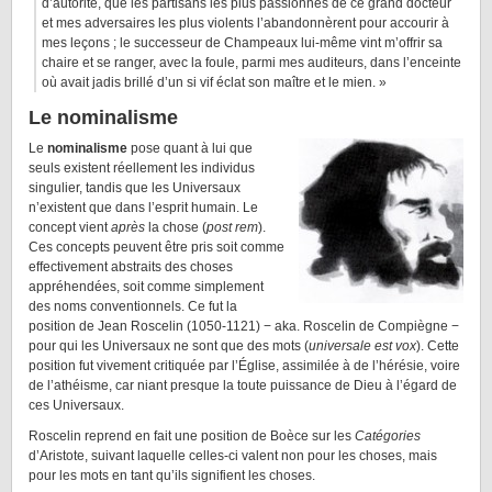
d’autorité, que les partisans les plus passionnés de ce grand docteur
et mes adversaires les plus violents l’abandonnèrent pour accourir à
mes leçons ; le successeur de Champeaux lui-même vint m’offrir sa
chaire et se ranger, avec la foule, parmi mes auditeurs, dans l’enceinte
où avait jadis brillé d’un si vif éclat son maître et le mien. »
Le nominalisme
Le
nominalisme
pose quant à lui que
seuls existent réellement les individus
singulier, tandis que les Universaux
n’existent que dans l’esprit humain. Le
concept vient
après
la chose (
post rem
).
Ces concepts peuvent être pris soit comme
effectivement abstraits des choses
appréhendées, soit comme simplement
des noms conventionnels. Ce fut la
position de Jean Roscelin (1050-1121) − aka. Roscelin de Compiègne −
pour qui les Universaux ne sont que des mots (
universale est vox
). Cette
position fut vivement critiquée par l’Église, assimilée à de l’hérésie, voire
de l’athéisme, car niant presque la toute puissance de Dieu à l’égard de
ces Universaux.
Roscelin reprend en fait une position de Boèce sur les
Catégories
d’Aristote, suivant laquelle celles-ci valent non pour les choses, mais
pour les mots en tant qu’ils signifient les choses.