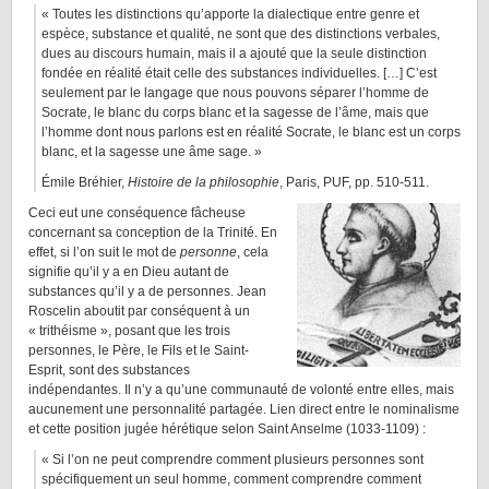
« Toutes les distinctions qu’apporte la dialectique entre genre et
espèce, substance et qualité, ne sont que des distinctions verbales,
dues au discours humain, mais il a ajouté que la seule distinction
fondée en réalité était celle des substances individuelles. […] C’est
seulement par le langage que nous pouvons séparer l’homme de
Socrate, le blanc du corps blanc et la sagesse de l’âme, mais que
l’homme dont nous parlons est en réalité Socrate, le blanc est un corps
blanc, et la sagesse une âme sage. »
Émile Bréhier,
Histoire de la philosophie
, Paris, PUF, pp. 510-511.
Ceci eut une conséquence fâcheuse
concernant sa conception de la Trinité. En
effet, si l’on suit le mot de
personne
, cela
signifie qu’il y a en Dieu autant de
substances qu’il y a de personnes. Jean
Roscelin aboutit par conséquent à un
« trithéisme », posant que les trois
personnes, le Père, le Fils et le Saint-
Esprit, sont des substances
indépendantes. Il n’y a qu’une communauté de volonté entre elles, mais
aucunement une personnalité partagée. Lien direct entre le nominalisme
et cette position jugée hérétique selon Saint Anselme (1033-1109) :
« Si l’on ne peut comprendre comment plusieurs personnes sont
spécifiquement un seul homme, comment comprendre comment