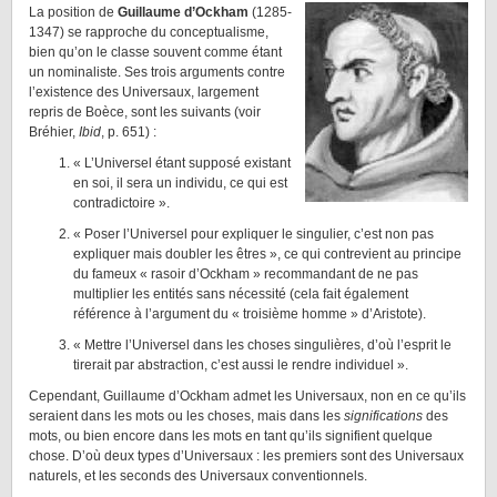
La position de
Guillaume d’Ockham
(1285-
1347) se rapproche du conceptualisme,
bien qu’on le classe souvent comme étant
un nominaliste. Ses trois arguments contre
l’existence des Universaux, largement
repris de Boèce, sont les suivants (voir
Bréhier,
Ibid
, p. 651) :
« L’Universel étant supposé existant
en soi, il sera un individu, ce qui est
contradictoire ».
« Poser l’Universel pour expliquer le singulier, c’est non pas
expliquer mais doubler les êtres », ce qui contrevient au principe
du fameux « rasoir d’Ockham » recommandant de ne pas
multiplier les entités sans nécessité (cela fait également
référence à l’argument du « troisième homme » d’Aristote).
« Mettre l’Universel dans les choses singulières, d’où l’esprit le
tirerait par abstraction, c’est aussi le rendre individuel ».
Cependant, Guillaume d’Ockham admet les Universaux, non en ce qu’ils
seraient dans les mots ou les choses, mais dans les
significations
des
mots, ou bien encore dans les mots en tant qu’ils signifient quelque
chose. D’où deux types d’Universaux : les premiers sont des Universaux
naturels, et les seconds des Universaux conventionnels.