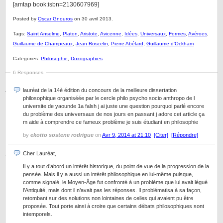
[amtap book:isbn=2130607969]
Posted by
Oscar Gnouros
on 30 avril 2013.
Tags:
Saint Anselme
,
Platon
,
Aristote
,
Avicenne
,
Idées
,
Universaux
,
Formes
,
Avéroes
,
Guillaume de Champeaux
,
Jean Roscelin
,
Pierre Abélard
,
Guillaume d'Ockham
Categories:
Philosophie
,
Doxographies
6 Responses
lauréat de la 14è édition du concours de la meilleure dissertation
philosophique organiséée par le cercle philo psycho socio anthropo de l
universite de yaounde 1a falsh j ai juste une question pourquoi parlé encore
du problème des univversaux de nos jours en passant j adore cet article ça
m aide à comprendre ce fameux problème je suis étudiant en philosophie
by
ekotto sostene rodrigue
on
Avr 9, 2014 at 21:10
[Citer]
[Répondre]
Cher Lauréat,
Il y a tout d’abord un intérêt historique, du point de vue de la progression de la
pensée. Mais il y a aussi un intérêt philosophique en lui-même puisque,
comme signalé, le Moyen-Âge fut confronté à un problème que lui avait légué
l’Antiquité, mais dont il n’avait pas les réponses. Il problématisa à sa façon,
retombant sur des solutions non lointaines de celles qui avaient pu être
proposée. Tout porte ainsi à croire que certains débats philosophiques sont
intemporels.