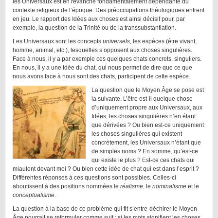
les Universaux est en revanche fondamentalement dépendante du
contexte religieux de l’époque. Des préoccupations théologiques entrent
en jeu. Le rapport des Idées aux choses est ainsi décisif pour, par
exemple, la question de la Trinité ou de la transsubstantiation.
Les Universaux sont les concepts
universels,
les espèces (être vivant,
homme, animal, etc.), lesquelles s’opposent aux choses singulières.
Face à nous, il y a par exemple ces quelques chats concrets, singuliers.
En nous, il y a une idée du chat, qui nous permet de dire que ce que
nous avons face à nous sont des chats, participent de cette espèce.
La question que le Moyen Âge se pose est
la suivante. L’être est-il quelque chose
d’uniquement propre aux Universaux, aux
Idées, les choses singulières n’en étant
que dérivées ? Ou bien est-ce uniquement
les choses singulières qui existent
concrètement, les Universaux n’étant que
de simples noms ? En somme, qu’est-ce
qui existe le plus ? Est-ce ces chats qui
miaulent devant moi ? Ou bien cette idée de chat qui est dans l’esprit ?
Différentes réponses à ces questions sont possibles. Celles-ci
aboutissent à des positions nommées le
réalisme
, le
nominalisme
et le
conceptualisme
.
La question à la base de ce problème qui fit s’entre-déchirer le Moyen
Âge pourrait se reformuler comme suit : si les mots signifient les choses,