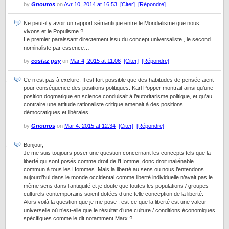
by
Gnouros
on
Avr 10, 2014 at 16:53
[Citer]
[Répondre]
Ne peut-il y avoir un rapport sémantique entre le Mondialisme que nous
vivons et le Populisme ?
Le premier paraissant directement issu du concept universaliste , le second
nominaliste par essence…
by
costaz guy
on
Mar 4, 2015 at 11:06
[Citer]
[Répondre]
Ce n’est pas à exclure. Il est fort possible que des habitudes de pensée aient
pour conséquence des positions politiques. Karl Popper montrait ainsi qu’une
position dogmatique en science conduisait à l’autoritarisme politique, et qu’au
contraire une attitude rationaliste critique amenait à des positions
démocratiques et libérales.
by
Gnouros
on
Mar 4, 2015 at 12:34
[Citer]
[Répondre]
Bonjour,
Je me suis toujours poser une question concernant les concepts tels que la
liberté qui sont posés comme droit de l’Homme, donc droit inaliénable
commun à tous les Hommes. Mais la liberté au sens ou nous l’entendons
aujourd’hui dans le monde occidental comme liberté individuelle n’avait pas le
même sens dans l’antiquité et je doute que toutes les populations / groupes
culturels contemporains soient dotées d’une telle conception de la liberté.
Alors voilà la question que je me pose : est-ce que la liberté est une valeur
universelle où n’est-elle que le résultat d’une culture / conditions économiques
spécifiques comme le dit notamment Marx ?