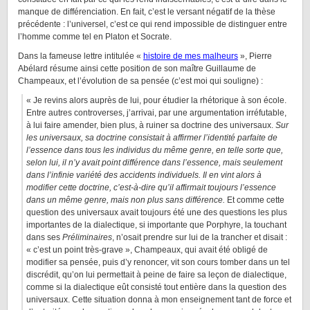
manque de différenciation. En fait, c’est le versant négatif de la thèse
précédente : l’universel, c’est ce qui rend impossible de distinguer entre
l’homme comme tel en Platon et Socrate.
Dans la fameuse lettre intitulée «
histoire de mes malheurs
», Pierre
Abélard résume ainsi cette position de son maître Guillaume de
Champeaux, et l’évolution de sa pensée (c’est moi qui souligne) :
« Je revins alors auprès de lui, pour étudier la rhétorique à son école.
Entre autres controverses, j’arrivai, par une argumentation irréfutable,
à lui faire amender, bien plus, à ruiner sa doctrine des universaux.
Sur
les universaux, sa doctrine consistait à affirmer l’identité parfaite de
l’essence dans tous les individus du même genre, en telle sorte que,
selon lui, il n’y avait point différence dans l’essence, mais seulement
dans l’infinie variété des accidents individuels. Il en vint alors à
modifier cette doctrine, c’est-à-dire qu’il affirmait toujours l’essence
dans un même genre, mais non plus sans différence.
Et comme cette
question des universaux avait toujours été une des questions les plus
importantes de la dialectique, si importante que Porphyre, la touchant
dans ses
Préliminaires
, n’osait prendre sur lui de la trancher et disait :
« c’est un point très-grave », Champeaux, qui avait été obligé de
modifier sa pensée, puis d’y renoncer, vit son cours tomber dans un tel
discrédit, qu’on lui permettait à peine de faire sa leçon de dialectique,
comme si la dialectique eût consisté tout entière dans la question des
universaux. Cette situation donna à mon enseignement tant de force et