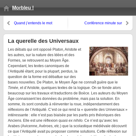
Morbleu !
Quand j’entends le mot
Conférence minute sur
bravitude, je sors mon revolver
l’Histoire, par Benjamin Efrati
La querelle des Universaux
Les débats qui ont opposé Platon, Aristote et
les autres, sur la nature des Idées et des
Formes, se retrouvent au Moyen Âge.
Cependant, les textes canoniques de
l’Antiquité étant, pour la plupart, perdus, la
question de la forme est débattue sur des
bases nouvelles. De Platon, le Moyen Âge ne connaît guère que le
Timée
, et d’Aristote, quelques textes de la logique. On se fonde alors
beaucoup sur les travaux et traductions de Boèce. Les auteurs du Moyen
Âge connaissent les données du problème, mais pas la solution. En
somme, ils sont conduits à réinventer la roue, indépendamment des
réflexions de l’Antiquité. C’est ce qui rend la « querelle des Universaux »
intéressante : elle n’est pas biaisée par les partis pris théoriques des
Anciens. Elle est une réflexion quasi
ex nihilo.
Ce n’est qu’avec les
Arabes (Avicenne, Avéroes, etc.) que la scolastique médiévale découvrit
ce que l’Antiquité avait pu proposer comme solutions. Cette réflexion sur