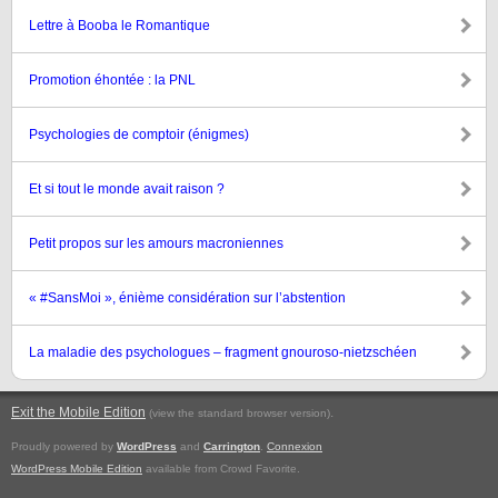
Lettre à Booba le Romantique
Promotion éhontée : la PNL
Psychologies de comptoir (énigmes)
Et si tout le monde avait raison ?
Petit propos sur les amours macroniennes
« #SansMoi », énième considération sur l’abstention
La maladie des psychologues – fragment gnouroso-nietzschéen
Exit the Mobile Edition
.
(view the standard browser version)
Proudly powered by
WordPress
and
Carrington
.
Connexion
WordPress Mobile Edition
available from Crowd Favorite.