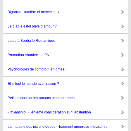
Bigarrure, lumière et merveilleux
Le diable est-il privé d’amour ?
Lettre à Booba le Romantique
Promotion éhontée : la PNL
Psychologies de comptoir (énigmes)
Et si tout le monde avait raison ?
Petit propos sur les amours macroniennes
« #SansMoi », énième considération sur l’abstention
La maladie des psychologues – fragment gnouroso-nietzschéen