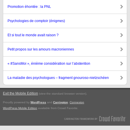
Promotion éhontée : la PNL
Psychologies de comptoir (énigmes)
Et si tout le monde avait raison ?
Petit propos sur les amours macroniennes
« #SansMoi », énième considération sur l’abstention
La maladie des psychologues – fragment gnouroso-nietzschéen
Exit the Mobile Edition
.
(view the standard browser version)
Proudly powered by
WordPress
and
Carrington
.
Connexion
WordPress Mobile Edition
available from Crowd Favorite.