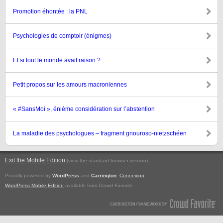
Promotion éhontée : la PNL
Psychologies de comptoir (énigmes)
Et si tout le monde avait raison ?
Petit propos sur les amours macroniennes
« #SansMoi », énième considération sur l’abstention
La maladie des psychologues – fragment gnouroso-nietzschéen
Exit the Mobile Edition
.
(view the standard browser version)
Proudly powered by
WordPress
and
Carrington
.
Connexion
WordPress Mobile Edition
available from Crowd Favorite.