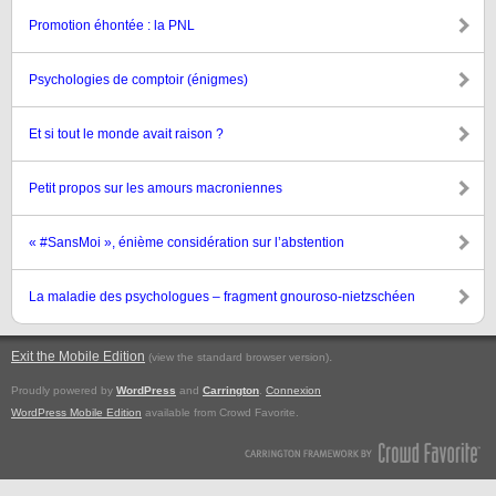
Promotion éhontée : la PNL
Psychologies de comptoir (énigmes)
Et si tout le monde avait raison ?
Petit propos sur les amours macroniennes
« #SansMoi », énième considération sur l’abstention
La maladie des psychologues – fragment gnouroso-nietzschéen
Exit the Mobile Edition
.
(view the standard browser version)
Proudly powered by
WordPress
and
Carrington
.
Connexion
WordPress Mobile Edition
available from Crowd Favorite.