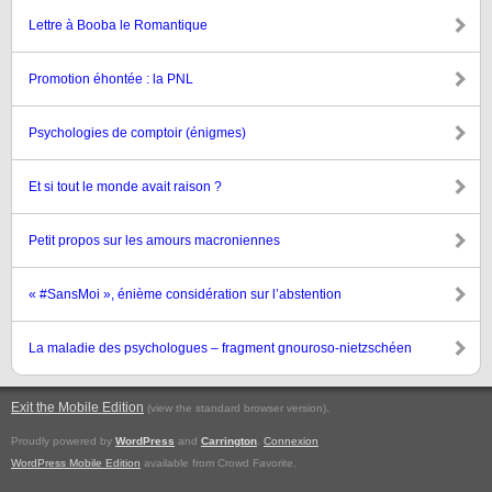
Lettre à Booba le Romantique
Promotion éhontée : la PNL
Psychologies de comptoir (énigmes)
Et si tout le monde avait raison ?
Petit propos sur les amours macroniennes
« #SansMoi », énième considération sur l’abstention
La maladie des psychologues – fragment gnouroso-nietzschéen
Exit the Mobile Edition
.
(view the standard browser version)
Proudly powered by
WordPress
and
Carrington
.
Connexion
WordPress Mobile Edition
available from Crowd Favorite.