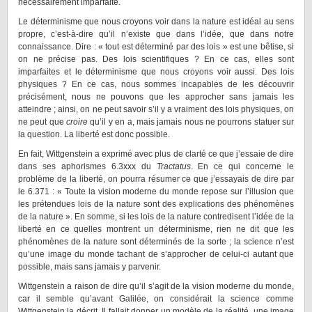
nécessairement imparfaite.
Le déterminisme que nous croyons voir dans la nature est idéal au sens
propre, c’est-à-dire qu’il n’existe que dans l’idée, que dans notre
connaissance. Dire : « tout est déterminé par des lois » est une bêtise, si
on ne précise pas. Des lois scientifiques ? En ce cas, elles sont
imparfaites et le déterminisme que nous croyons voir aussi. Des lois
physiques ? En ce cas, nous sommes incapables de les découvrir
précisément, nous ne pouvons que les approcher sans jamais les
atteindre ; ainsi, on ne peut savoir s’il y a vraiment des lois physiques, on
ne peut que
croire
qu’il y en a, mais jamais nous ne pourrons statuer sur
la question. La liberté est donc possible.
En fait, Wittgenstein a exprimé avec plus de clarté ce que j’essaie de dire
dans ses aphorismes 6.3xxx du
Tractatus
. En ce qui concerne le
problème de la liberté, on pourra résumer ce que j’essayais de dire par
le 6.371 : « Toute la vision moderne du monde repose sur l’illusion que
les prétendues lois de la nature sont des explications des phénomènes
de la nature ». En somme, si les lois de la nature contredisent l’idée de la
liberté en ce quelles montrent un déterminisme, rien ne dit que les
phénomènes de la nature sont déterminés de la sorte ; la science n’est
qu’une image du monde tachant de s’approcher de celui-ci autant que
possible, mais sans jamais y parvenir.
Wittgenstein a raison de dire qu’il s’agit de la vision moderne du monde,
car il semble qu’avant Galilée, on considérait la science comme
Wittgenstein la décrit. Il fallait donner un modèle de la réalité, une image