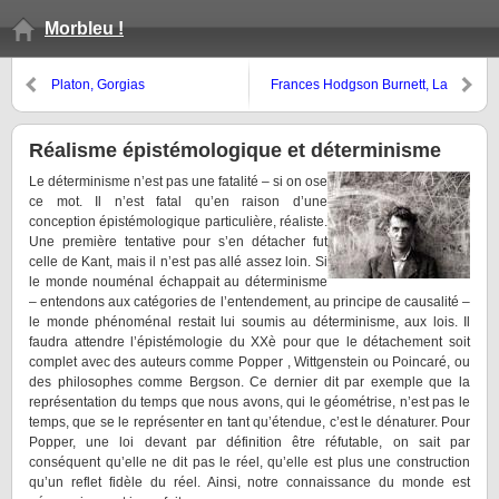
Morbleu !
Platon, Gorgias
Frances Hodgson Burnett, La
Petite Princesse
Réalisme épistémologique et déterminisme
Le déterminisme n’est pas une fatalité – si on ose
ce mot. Il n’est fatal qu’en raison d’une
conception épistémologique particulière, réaliste.
Une première tentative pour s’en détacher fut
celle de Kant, mais il n’est pas allé assez loin. Si
le monde nouménal échappait au déterminisme
– entendons aux catégories de l’entendement, au principe de causalité –
le monde phénoménal restait lui soumis au déterminisme, aux lois. Il
faudra attendre l’épistémologie du XXè pour que le détachement soit
complet avec des auteurs comme Popper , Wittgenstein ou Poincaré, ou
des philosophes comme Bergson. Ce dernier dit par exemple que la
représentation du temps que nous avons, qui le géométrise, n’est pas le
temps, que se le représenter en tant qu’étendue, c’est le dénaturer. Pour
Popper, une loi devant par définition être réfutable, on sait par
conséquent qu’elle ne dit pas le réel, qu’elle est plus une construction
qu’un reflet fidèle du réel. Ainsi, notre connaissance du monde est