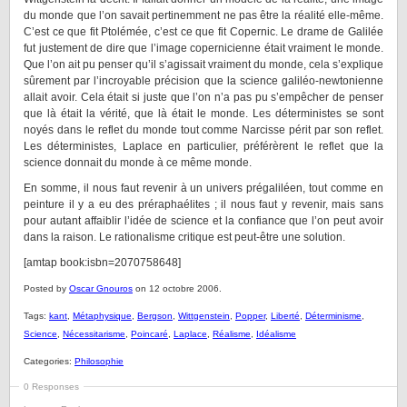
du monde que l’on savait pertinemment ne pas être la réalité elle-même.
C’est ce que fit Ptolémée, c’est ce que fit Copernic. Le drame de Galilée
fut justement de dire que l’image copernicienne était vraiment le monde.
Que l’on ait pu penser qu’il s’agissait vraiment du monde, cela s’explique
sûrement par l’incroyable précision que la science galiléo-newtonienne
allait avoir. Cela était si juste que l’on n’a pas pu s’empêcher de penser
que là était la vérité, que là était le monde. Les déterministes se sont
noyés dans le reflet du monde tout comme Narcisse périt par son reflet.
Les déterministes, Laplace en particulier, préférèrent le reflet que la
science donnait du monde à ce même monde.
En somme, il nous faut revenir à un univers prégaliléen, tout comme en
peinture il y a eu des préraphaélites ; il nous faut y revenir, mais sans
pour autant affaiblir l’idée de science et la confiance que l’on peut avoir
dans la raison. Le rationalisme critique est peut-être une solution.
[amtap book:isbn=2070758648]
Posted by
Oscar Gnouros
on 12 octobre 2006.
Tags:
kant
,
Métaphysique
,
Bergson
,
Wittgenstein
,
Popper
,
Liberté
,
Déterminisme
,
Science
,
Nécessitarisme
,
Poincaré
,
Laplace
,
Réalisme
,
Idéalisme
Categories:
Philosophie
0 Responses