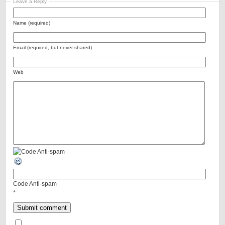
Leave a Reply
Name (required)
Email (required, but never shared)
Web
Code Anti-spam
*