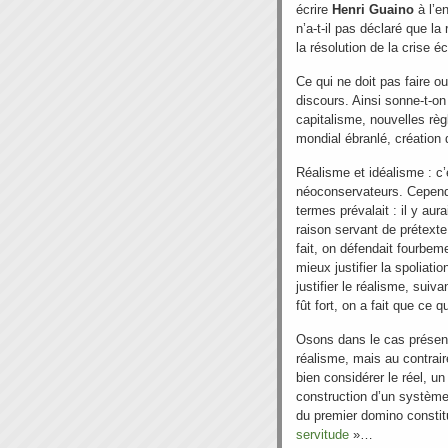
écrire
Henri Guaino
à l’e
n’a-t-il pas déclaré que la
la résolution de la crise 
Ce qui ne doit pas faire o
discours. Ainsi sonne-t-on
capitalisme, nouvelles règ
mondial ébranlé, création
Réalisme et idéalisme : c
néoconservateurs. Cependa
termes prévalait : il y au
raison servant de prétexte
fait, on défendait fourbem
mieux justifier la spoliat
justifier le réalisme, suiv
fût fort, on a fait que ce qu
Osons dans le cas présent 
réalisme, mais au contrair
bien considérer le réel, 
construction d’un système 
du premier domino constitu
servitude
»…