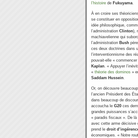
l’histoire
de
Fukuyama
.
À en croire ses théoricien
se constituer en oppositio
idée philosophique, comme
l’administration
Clinton
),
machiavelienne qui subordo
l’administration
Bush
père)
ces deux doctrines dans u
l’interventionnisme des ré
pouvait-elle « commencer
Kaplan
. « Appuyer l’inév
«
théorie des dominos
»
e
Saddam Hussein
.
Or, on découvre beaucoup 
l’ancien Président des Ét
dans beaucoup de discours
accoucha le
G20
ces derni
grandes puissances s’acco
« paradis fiscaux ». De là p
avec cette arme décisive 
prend le
droit d’ingérenc
économiques. « Notre rou