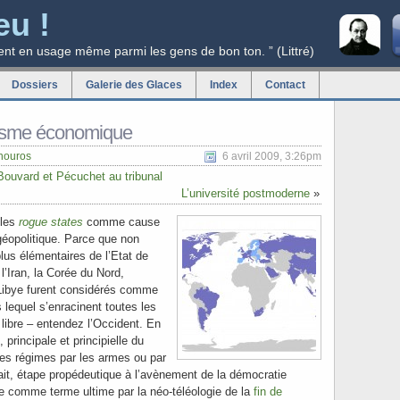
eu !
ent en usage même parmi les gens de bon ton. ” (Littré)
Dossiers
Galerie des Glaces
Index
Contact
isme économique
nouros
6 avril 2009, 3:26pm
Bouvard et Pécuchet au tribunal
L’université postmoderne
»
 les
rogue states
comme cause
éopolitique. Parce que non
plus élémentaires de l’Etat de
 l’Iran, la Corée du Nord,
a Libye furent considérés comme
s lequel s’enracinent toutes les
ibre – entendez l’Occident. En
 principale et principielle du
es régimes par les armes ou par
ait, étape propédeutique à l’avènement de la démocratie
e comme terme ultime par la néo-téléologie de la
fin de