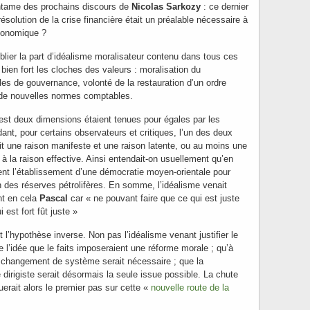
ntame des prochains discours de
Nicolas Sarkozy
: ce dernier
 résolution de la crise financière était un préalable nécessaire à
économique ?
ublier la part d’idéalisme moralisateur contenu dans tous ces
 bien fort les cloches des valeurs : moralisation du
les de gouvernance, volonté de la restauration d’un ordre
 de nouvelles normes comptables.
’est deux dimensions étaient tenues pour égales par les
nt, pour certains observateurs et critiques, l’un des deux
rait une raison manifeste et une raison latente, ou au moins une
 à la raison effective. Ainsi entendait-on usuellement qu’en
ent l’établissement d’une démocratie moyen-orientale pour
ion des réserves pétrolifères. En somme, l’idéalisme venait
ant en cela
Pascal
car « ne pouvant faire que ce qui est juste
i est fort fût juste »
l’hypothèse inverse. Non pas l’idéalisme venant justifier le
e l’idée que le faits imposeraient une réforme morale ; qu’à
un changement de système serait nécessaire ; que la
dirigiste serait désormais la seule issue possible. La chute
erait alors le premier pas sur cette «
nouvelle route de la