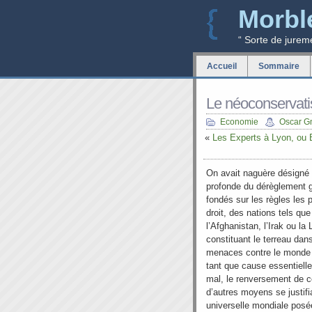
Morbl
“ Sorte de jurem
Accueil
Sommaire
Le néoconservat
Economie
Oscar G
«
Les Experts à Lyon, ou 
On avait naguère désigné
profonde du dérèglement g
fondés sur les règles les 
droit, des nations tels que
l’Afghanistan, l’Irak ou l
constituant le terreau dan
menaces contre le monde l
tant que cause essentielle,
mal, le renversement de c
d’autres moyens se justifi
universelle mondiale posé