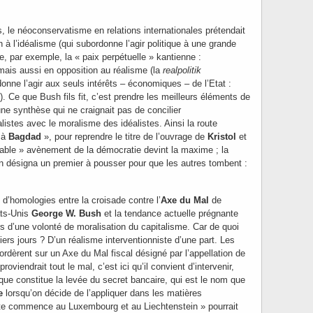
s, le néoconservatisme en relations internationales prétendait
n à l’idéalisme (qui subordonne l’agir politique à une grande
, par exemple, la « paix perpétuelle » kantienne :
 mais aussi en opposition au réalisme (la
realpolitik
nne l’agir aux seuls intérêts – économiques – de l’Etat :
. Ce que Bush fils fit, c’est prendre les meilleurs éléments de
ne synthèse qui ne craignait pas de concilier
alistes avec le moralisme des idéalistes. Ainsi la route
 à
Bagdad
», pour reprendre le titre de l’ouvrage de
Kristol
et
itable » avènement de la démocratie devint la maxime ; la
n désigna un premier à pousser pour que les autres tombent :
d’homologies entre la croisade contre l’
Axe du Mal
de
ats-Unis
George W. Bush
et la tendance actuelle prégnante
 d’une volonté de moralisation du capitalisme. Car de quoi
ers jours ? D’un réalisme interventionniste d’une part. Les
rdèrent sur un Axe du Mal fiscal désigné par l’appellation de
roviendrait tout le mal, c’est ici qu’il convient d’intervenir,
que constitue la levée du secret bancaire, qui est le nom que
e
lorsqu’on décide de l’appliquer dans les matières
te commence au Luxembourg et au Liechtenstein » pourrait