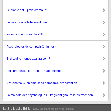
Le diable est-il privé d’amour ?
Lettre à Booba le Romantique
Promotion éhontée : la PNL
Psychologies de comptoir (énigmes)
Et si tout le monde avait raison ?
Petit propos sur les amours macroniennes
« #SansMoi », énième considération sur l’abstention
La maladie des psychologues – fragment gnouroso-nietzschéen
Exit the Mobile Edition
.
(view the standard browser version)