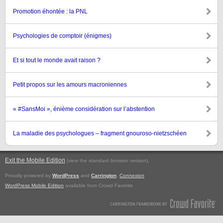
Promotion éhontée : la PNL
Psychologies de comptoir (énigmes)
Et si tout le monde avait raison ?
Petit propos sur les amours macroniennes
« #SansMoi », énième considération sur l’abstention
La maladie des psychologues – fragment gnouroso-nietzschéen
Exit the Mobile Edition
.
(view the standard browser version)
Proudly powered by
WordPress
and
Carrington
.
Connexion
WordPress Mobile Edition
available from Crowd Favorite.