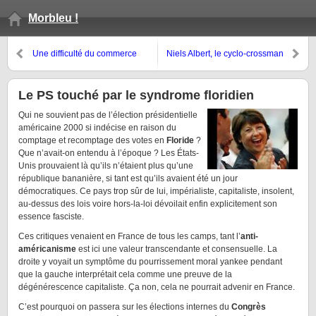
Morbleu !
Une difficulté du commerce
Niels Albert, le cyclo-crossman
équitable
propre
Le PS touché par le syndrome floridien
Qui ne souvient pas de l’élection présidentielle
américaine 2000 si indécise en raison du
comptage et recomptage des votes en
Floride
?
Que n’avait-on entendu à l’époque ? Les États-
Unis prouvaient là qu’ils n’étaient plus qu’une
république bananière, si tant est qu’ils avaient été un jour
démocratiques. Ce pays trop sûr de lui, impérialiste, capitaliste, insolent,
au-dessus des lois voire hors-la-loi dévoilait enfin explicitement son
essence fasciste.
Ces critiques venaient en France de tous les camps, tant l’
anti-
américanisme
est ici une valeur transcendante et consensuelle. La
droite y voyait un symptôme du pourrissement moral yankee pendant
que la gauche interprétait cela comme une preuve de la
dégénérescence capitaliste. Ça non, cela ne pourrait advenir en France.
C’est pourquoi on passera sur les élections internes du
Congrès