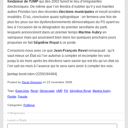
fondateur de l’UMP
qui dès 2002 furent le lieu d’irrégularités
électroniques. De même que l’on feindra d’oublier qu’il y eut maintes
autres Florides lors des récentes
élections municipales
et moult scrutins
invalidés. D’où, conclusion quasi-syllogistique : on fermera une fois de
plus les yeux sur les dysfonctionnements démocratiques du PS ayant eu
lieu à l’occasion de la désignation du premier secrétaire du parti,
lesquels annoncèrent dans un premier temps
Martine Aubry
en
vainqueur mais qui pourraient bien dans les quelques prochains jours
propulser en fait
Ségolène Royal
à ce poste.
Consolons-nous avec ce que
Jean-François Revel
remarquait : qu’il
vaut mieux un État où l’on autorise à compter et recompter les voix
jusqu’à six mois après les élections sans savoir qui est élu qu’un état où
l’on sait six mois à l’avance qui le sera sans avoir à compter les voix.
[amtap book:isbn=2259194494]
Posted by
Oscar Gnouros
on 23 novembre 2008.
Tags:
Etats-Unis
,
Revel
,
Démocratie
,
UMP
,
PS
,
Ségolène Royal
,
Martine Aubry
,
Floride
,
Fraude
Categories:
Politique
0 Responses
Leave a Reply