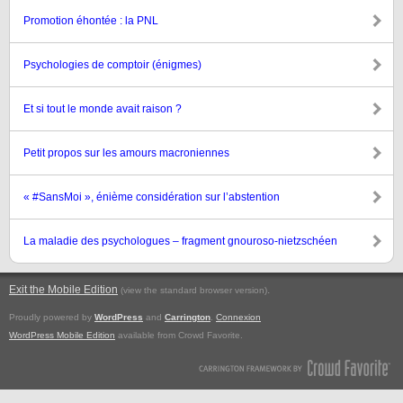
Promotion éhontée : la PNL
Psychologies de comptoir (énigmes)
Et si tout le monde avait raison ?
Petit propos sur les amours macroniennes
« #SansMoi », énième considération sur l’abstention
La maladie des psychologues – fragment gnouroso-nietzschéen
Exit the Mobile Edition
.
(view the standard browser version)
Proudly powered by
WordPress
and
Carrington
.
Connexion
WordPress Mobile Edition
available from Crowd Favorite.