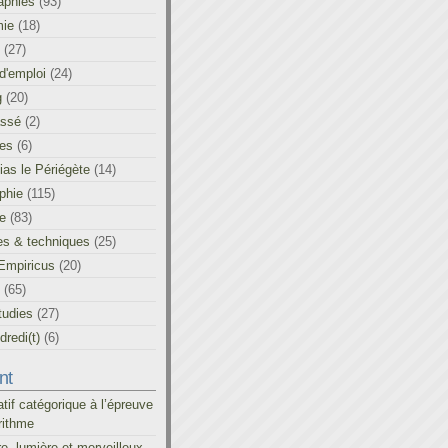
aphies
(93)
ie
(18)
(27)
d'emploi
(24)
g
(20)
assé
(2)
les
(6)
as le Périégète
(14)
phie
(115)
ue
(83)
es & techniques
(25)
Empiricus
(20)
(65)
tudies
(27)
redi(t)
(6)
nt
atif catégorique à l’épreuve
rithme
re, lumière et merveilleux