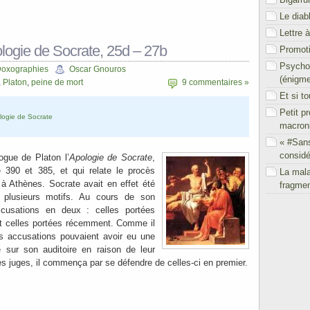
Le diab
Lettre 
ologie de Socrate, 25d – 27b
Promoti
Psychol
oxographies
Oscar Gnouros
(énigm
,
Platon
,
peine de mort
9 commentaires »
Et si t
Petit p
logie de Socrate
macron
« #San
considé
ogue de Platon l’
Apologie de Socrate
,
e 390 et 385, et qui relate le procès
La mal
à Athènes. Socrate avait en effet été
fragmen
 plusieurs motifs. Au cours de son
ccusations en deux : celles portées
et celles portées récemment. Comme il
s accusations pouvaient avoir eu une
e sur son auditoire en raison de leur
es juges, il commença par se défendre de celles-ci en premier.