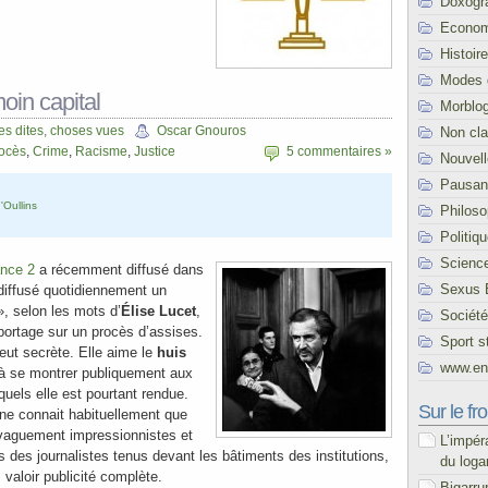
Doxogr
Econom
Histoire
Modes 
oin capital
Morblo
s dites, choses vues
Oscar Gnouros
Non cl
ocès
,
Crime
,
Racisme
,
Justice
5 commentaires »
Nouvel
Pausani
'Oullins
Philoso
Politiq
Scienc
nce 2
a récemment diffusé dans
Sexus 
n diffusé quotidiennement un
, selon les mots d’
Élise Lucet
,
Société
reportage sur un procès d’assises.
Sport s
ut secrète. Elle aime le
huis
www.end
à se montrer publiquement aux
els elle est pourtant rendue.
Sur le fro
ne connait habituellement que
aguement impressionnistes et
L’impér
 des journalistes tenus devant les bâtiments des institutions,
du loga
 valoir publicité complète.
Bigarru