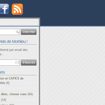
iels de Morbleu !
informé par email des
r :
ons
tion et CAPES de
phie
(4)
 dites, choses vues
(66)
(14)