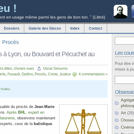
eu !
ent en usage même parmi les gens de bon ton. ” (Littré)
Dossiers
Galerie des Glaces
Index
Contact
g: Procès
Les courr
s à Lyon, ou Bouvard et Pécuchet au
Pour être 
s dites, choses vues
Oscar Gnouros
mises à jou
erts
,
Fouault
,
Oullins
,
Procès
,
Crime
,
Justice
4 commentaires »
'Oullins
Obsessi
Agréga
philoso
uable du procès de
Jean-Marie
lins.
Après
BHL
, expert en
Art
(28)
latanerie
, observons maintenant
Choses
 experts, ceux de la
balistique
.
Cinéma