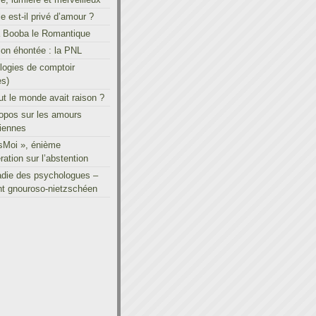
le est-il privé d’amour ?
à Booba le Romantique
on éhontée : la PNL
ogies de comptoir
es)
out le monde avait raison ?
ropos sur les amours
iennes
sMoi », énième
ration sur l’abstention
adie des psychologues –
t gnouroso-nietzschéen