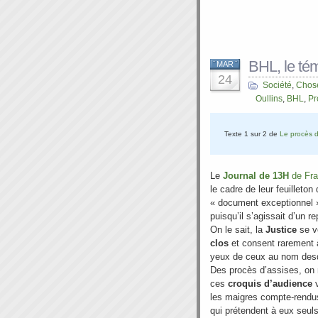
BHL, le tém
MAR
24
Société
,
Chose
Oullins
,
BHL
,
Pr
Texte 1 sur 2 de
Le procès d
Le
Journal de 13H
de Fra
le cadre de leur feuilleto
« document exceptionnel »
puisqu’il s’agissait d’un 
On le sait, la
Justice
se ve
clos
et consent rarement 
yeux de ceux au nom desqu
Des procès d’assises, on 
ces
croquis d’audience
v
les maigres compte-rendus
qui prétendent à eux seuls