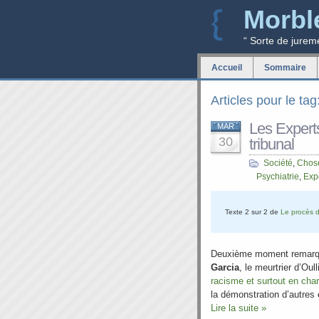
Morbl
“ Sorte de jurem
Accueil
Sommaire
Articles pour le ta
Les Expert
MAR
30
tribunal
Société
,
Chose
Psychiatrie
,
Exp
Texte 2 sur 2 de
Le procès d
Deuxième moment remarq
Garcia
, le meurtrier d’Oul
racisme et surtout en char
la démonstration d’autres
Lire la suite »