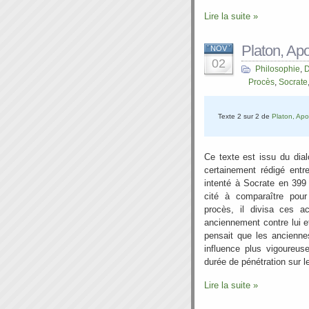
Lire la suite »
Platon, Ap
NOV
02
Philosophie
,
D
Procès
,
Socrate
Texte 2 sur 2 de
Platon, Apo
Ce texte est issu du dial
certainement rédigé entr
intenté à Socrate en 399 
cité à comparaître pour
procès, il divisa ces a
anciennement contre lui 
pensait que les ancienne
influence plus vigoureus
durée de pénétration sur l
Lire la suite »