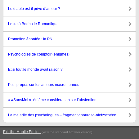
Le diable est-il privé d’amour ?
Lettre à Booba le Romantique
Promotion éhontée : la PNL
Psychologies de comptoir (énigmes)
Et si tout le monde avait raison ?
Petit propos sur les amours macroniennes
« #SansMoi », énième considération sur l’abstention
La maladie des psychologues – fragment gnouroso-nietzschéen
Exit the Mobile Edition
.
(view the standard browser version)