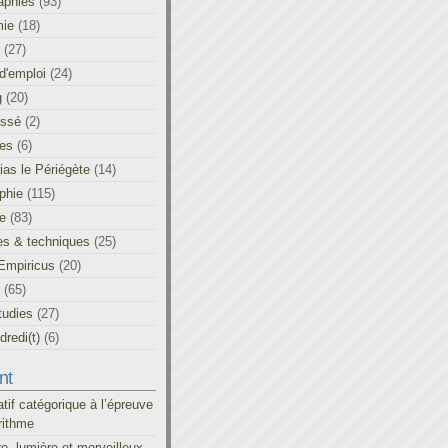
aphies
(93)
ie
(18)
(27)
d'emploi
(24)
g
(20)
assé
(2)
les
(6)
as le Périégète
(14)
phie
(115)
ue
(83)
es & techniques
(25)
Empiricus
(20)
(65)
tudies
(27)
redi(t)
(6)
nt
atif catégorique à l’épreuve
rithme
re, lumière et merveilleux