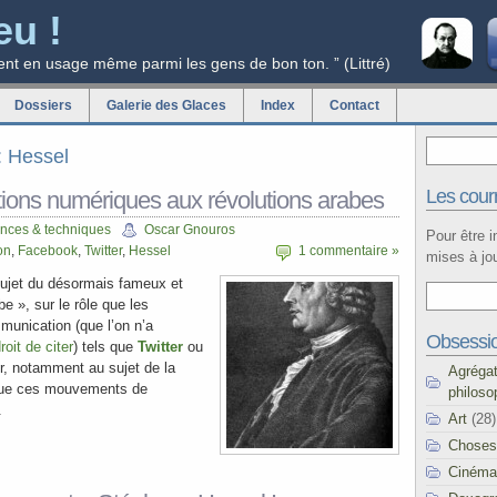
eu !
ent en usage même parmi les gens de bon ton. ” (Littré)
Dossiers
Galerie des Glaces
Index
Contact
g: Hessel
Les courr
tions numériques aux révolutions arabes
nces & techniques
Oscar Gnouros
Pour être 
on
,
Facebook
,
Twitter
,
Hessel
1 commentaire »
mises à jou
ujet du désormais fameux et
e », sur le rôle que les
nication (que l’on n’a
Obsessi
oit de citer
) tels que
Twitter
ou
r, notamment au sujet de la
Agréga
 que ces mouvements de
philoso
.
Art
(28)
Choses
Cinéma