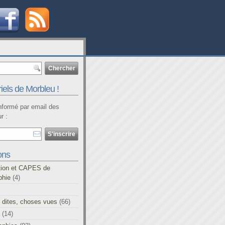
iels de Morbleu !
informé par email des
r :
ons
tion et CAPES de
phie
(4)
 dites, choses vues
(66)
(14)