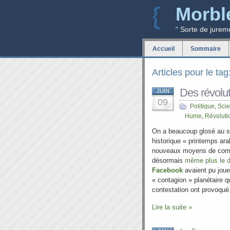
Morbl
“ Sorte de jurem
Accueil
Sommaire
Articles pour le ta
Des révolu
JUIN
09
Politique
,
Scie
Hume
,
Révoluti
On a beaucoup glosé au s
historique « printemps arab
nouveaux moyens de commu
désormais
même plus le dr
Facebook
avaient pu joue
« contagion » planétaire
contestation ont provoqué
Lire la suite »