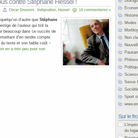
ous contre Stéphane Hessel !
Doxogr
Econom
Oscar Gnouros
Indignation
,
Hessel
16 commentaires »
Histoire
i quelqu’un d’autre que
Stéphane
Modes 
estige de l’auteur qui tint la
Morblo
ur beaucoup dans ce succès de
permettant d’en rendre compte
Non cl
 du texte et son faible coût −
Nouvel
 on en a très peu pour son
Pausani
Philoso
Politiq
Scienc
Sexus 
Société
Sport s
www.end
Sur le fro
L’impér
du loga
Bigarru