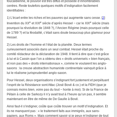
foucaldienne, le pouvoir est très diffus et possède d’innombrables
centres. Reste toutefois quelques motifs d’indignation facilement
identifiables :
1) L’écart entre les riches et les pauvres qui augmente sans cesse. [
2
]
e
e
e
Invention du XX
et XXI
siècle d’après Hessel − car le XIX
siècle (mais
pourquoi la révolution de 1848 ?), l’Ancien Régime (mais pourquoi celle
de 1789 ?) et la féodalité, c’était sans doute beaucoup plus glamour pour
Hessel.
2) Les droits de l’homme et l’état de la planète. Deux termes
curieusement associés dans un seul combat. Hessel était proche du
comité rédacteur de la déclaration de 1948. Il tient à dire que c’est grâce
à lui et à Cassin que l’on a obtenu des « droits universels » bien français,
et non pas des « droits internationaux », comme le voulaient les anglo-
saxons : la creuse abstraction humaniste continentale vainquit grâce à
lui le réalisme jurisprudentiel anglo-saxon.
Pour Hessel, deux organisations s’indignant fort justement et perpétuant
l’esprit de la Résistance sont Attac (José Bové & co.) et la FIDH (que je
connais moins bien, voire pas du tout − honte à moi). Si de la France de
Pétain à celle de Sarkozy il n’y avait tout à l’heure qu’un pas, il semble
maintenant en être de même de De Gaulle à Bové.
Ainsi faut-il s’indigner, coûte que coûte trouver un motif d’indignation. Et
ils ne manquent pas : « le traitement faits aux immigrés, aux sans-
papiers, aux Roms ». Mais comment savoir si je peux m’indigner de tout