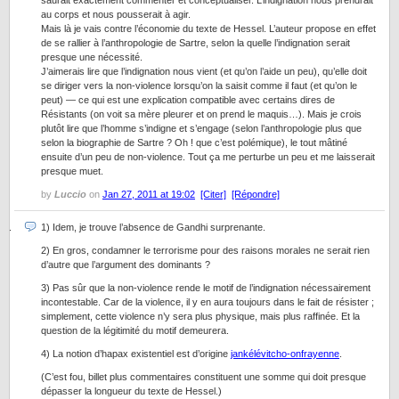
saurait exactement commenter et conceptualiser. L’indignation nous prendrait
au corps et nous pousserait à agir.
Mais là je vais contre l’économie du texte de Hessel. L’auteur propose en effet
de se rallier à l’anthropologie de Sartre, selon la quelle l’indignation serait
presque une nécessité.
J’aimerais lire que l’indignation nous vient (et qu’on l’aide un peu), qu’elle doit
se diriger vers la non-violence lorsqu’on la saisit comme il faut (et qu’on le
peut) — ce qui est une explication compatible avec certains dires de
Résistants (on voit sa mère pleurer et on prend le maquis…). Mais je crois
plutôt lire que l’homme s’indigne et s’engage (selon l’anthropologie plus que
selon la biographie de Sartre ? Oh ! que c’est polémique), le tout mâtiné
ensuite d’un peu de non-violence. Tout ça me perturbe un peu et me laisserait
presque muet.
by
Luccio
on
Jan 27, 2011 at 19:02
[Citer]
[Répondre]
1) Idem, je trouve l’absence de Gandhi surprenante.
2) En gros, condamner le terrorisme pour des raisons morales ne serait rien
d’autre que l’argument des dominants ?
3) Pas sûr que la non-violence rende le motif de l’indignation nécessairement
incontestable. Car de la violence, il y en aura toujours dans le fait de résister ;
simplement, cette violence n’y sera plus physique, mais plus raffinée. Et la
question de la légitimité du motif demeurera.
4) La notion d’hapax existentiel est d’origine
jankélévitcho-onfrayenne
.
(C’est fou, billet plus commentaires constituent une somme qui doit presque
dépasser la longueur du texte de Hessel.)