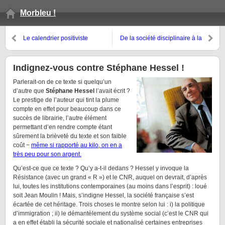
Morbleu !
Le calendrier positiviste
De la société disciplinaire à la
d’Auguste Comte, désormais
société de contrôle, du
aussi disponible sous Android
panoptique à l’open space
Indignez-vous contre Stéphane Hessel !
Parlerait-on de ce texte si quelqu’un
d’autre que
Stéphane Hessel
l’avait écrit ?
Le prestige de l’auteur qui tint la plume
compte en effet pour beaucoup dans ce
succès de librairie, l’autre élément
permettant d’en rendre compte étant
sûrement la brièveté du texte et son faible
coût −
même si rapporté au kilo, on en a
très peu pour son argent.
Qu’est-ce que ce texte ? Qu’y a-t-il dedans ? Hessel y invoque la
Résistance (avec un grand « R ») et le CNR, auquel on devrait, d’après
lui, toutes les institutions contemporaines (au moins dans l’esprit) : loué
soit Jean Moulin ! Mais, s’indigne Hessel, la société française s’est
écartée de cet héritage. Trois choses le montre selon lui : i) la politique
d’immigration ; ii) le démantèlement du système social (c’est le CNR qui
a en effet établi la sécurité sociale et nationalisé certaines entreprises