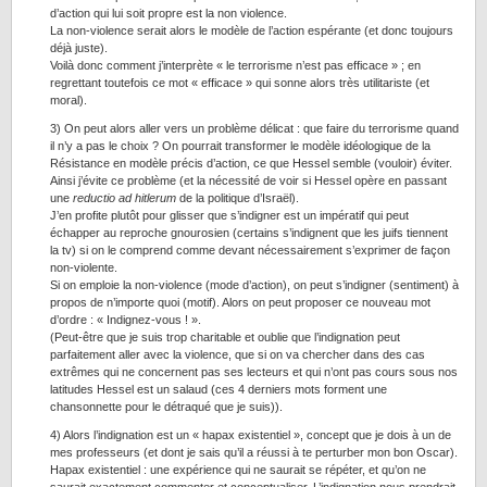
d’action qui lui soit propre est la non violence.
La non-violence serait alors le modèle de l’action espérante (et donc toujours
déjà juste).
Voilà donc comment j’interprète « le terrorisme n’est pas efficace » ; en
regrettant toutefois ce mot « efficace » qui sonne alors très utilitariste (et
moral).
3) On peut alors aller vers un problème délicat : que faire du terrorisme quand
il n’y a pas le choix ? On pourrait transformer le modèle idéologique de la
Résistance en modèle précis d’action, ce que Hessel semble (vouloir) éviter.
Ainsi j’évite ce problème (et la nécessité de voir si Hessel opère en passant
une
reductio ad hitlerum
de la politique d’Israël).
J’en profite plutôt pour glisser que s’indigner est un impératif qui peut
échapper au reproche gnourosien (certains s’indignent que les juifs tiennent
la tv) si on le comprend comme devant nécessairement s’exprimer de façon
non-violente.
Si on emploie la non-violence (mode d’action), on peut s’indigner (sentiment) à
propos de n’importe quoi (motif). Alors on peut proposer ce nouveau mot
d’ordre : « Indignez-vous ! ».
(Peut-être que je suis trop charitable et oublie que l’indignation peut
parfaitement aller avec la violence, que si on va chercher dans des cas
extrêmes qui ne concernent pas ses lecteurs et qui n’ont pas cours sous nos
latitudes Hessel est un salaud (ces 4 derniers mots forment une
chansonnette pour le détraqué que je suis)).
4) Alors l’indignation est un « hapax existentiel », concept que je dois à un de
mes professeurs (et dont je sais qu’il a réussi à te perturber mon bon Oscar).
Hapax existentiel : une expérience qui ne saurait se répéter, et qu’on ne