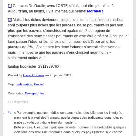
[
1
] Car avec De Gaulle, avec l’ORTF, s’était peut-être pluraliste ?
Aujourd’hui, au moins, il y a Internet, qui permet
Morbleu !
[
2
] Mais si les riches deviennent toujours plus riches, et que ces riches
sont toujours plus riches que les pauvres, ne se pourraient-ils pas non
plus que les pauvres s’enrichissent également ? Le régime de
croissance des deux classes pourraient en effet être différent. Ainsi, pour
faire passer l’idée, si les riches s’enrichissent de 5% par an et les
pauvres de 3%, l’écart entre les deux fortunes s’accroit effectivement,
mais il n’empêche que les pauvres s’enrichissent néanmoins −
simplement moins vite.
[amtap book:isbn=291193976X]
Posted by
Oscar Gnouros
on 20 janvier 2011.
Tags:
Indignation
,
Hessel
Categories:
Doxographies
16 Responses
« Par exemple, que les médias sont aux mains des juifs, que les immigrés
prennent le travail des français, que la plupart des trafiquants sont noirs et
arabes : voilà qui indigne bien du monde ».
Belle phrase. C’est plus rigolo que de noter comment Hessel oublie quelques
violations des droits de l’hommes dans quelques pays (même si je charrie