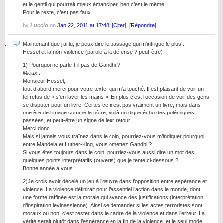
et le gentil qui pourrait mieux émanciper, ben c’est le même.
Pour le reste, c’est pas faux.
by
Luccio
on
Jan 22, 2011 at 17:48
[Citer]
[Répondre]
Maintenant que j’ai lu, je peux dire le passage qui m’intrigue le plus :
Hessel et la non-violence (parole à la défense ? peut-être)
1) Pourquoi ne parle-t-il pas de Gandhi ?
Mieux
:
Monsieur Hessel,
tout d’abord merci pour votre texte, qui m’a touché. Il est plaisant de voir un
tel refus de « s’en laver les mains ». En plus c’est l’occasion de voir des gens
se disputer pour un livre. Certes ce n’est pas vraiment un livre, mais dans
une ère de l’image comme la nôtre, voilà un digne écho des polémiques
passées, et peut-être un signe de leur retour.
Merci donc.
Mais si jamais vous traînez dans le coin, pourriez-vous m’indiquer pourquoi,
entre Mandela et Luther-King, vous omettez Gandhi ?
Si vous êtes toujours dans le coin, pourriez-vous aussi dire un mot des
quelques points interprétatifs (ouverts) que je tente ci-dessous ?
Bonne année à vous
2)Je crois avoir décelé un jeu à l’œuvre dans l’opposition entre espérance et
violence. La violence définirait pour l’essentiel l’action dans le monde, dont
une forme raffinée est la morale qui avance des justifications (interprétation
d’inspiration levinassienne). Ainsi se demander si les actes terroristes sont
moraux ou non, c’est rester dans le cadre de la violence et dans l’erreur. La
vérité serait plutôt dans l’espérance en la fin de la violence, et le seul mode