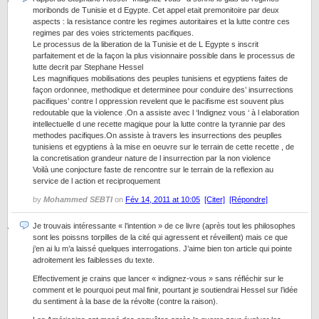
moribonds de Tunisie et d Egypte. Cet appel etait premonitoire par deux
aspects : la resistance contre les regimes autoritaires et la lutte contre ces
regimes par des voies strictements pacifiques.
Le processus de la liberation de la Tunisie et de L Egypte s inscrit
parfaitement et de la façon la plus visionnaire possible dans le processus de
lutte decrit par Stephane Hessel
Les magnifiques mobilisations des peuples tunisiens et egyptiens faites de
façon ordonnee, methodique et determinee pour conduire des’ insurrections
pacifiques’ contre l oppression revelent que le pacifisme est souvent plus
redoutable que la violence .On a assiste avec l ‘Indignez vous ‘ à l elaboration
intellectuelle d une recette magique pour la lutte contre la tyrannie par des
methodes pacifiques.On assiste à travers les insurrections des peuplles
tunisiens et egyptiens à la mise en oeuvre sur le terrain de cette recette , de
la concretisation grandeur nature de l insurrection par la non violence
Voilà une conjocture faste de rencontre sur le terrain de la reflexion au
service de l action et reciproquement
by
Mohammed SEBTI
on
Fév 14, 2011 at 10:05
[Citer]
[Répondre]
Je trouvais intéressante « l’intention » de ce livre (après tout les philosophes
sont les poissns torpilles de la cité qui agressent et réveillent) mais ce que
j’en ai lu m’a laissé quelques interrogations. J’aime bien ton article qui pointe
adroitement les faiblesses du texte.
Effectivement je crains que lancer « indignez-vous » sans réfléchir sur le
comment et le pourquoi peut mal finir, pourtant je soutiendrai Hessel sur l’idée
du sentiment à la base de la révolte (contre la raison).