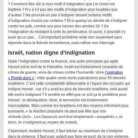
? Comment être sûr si mon motif d’indignation que j’ai choisi est
légitime ? N’y a-t-il pas des motifs d’indignation plus louables que
d’autres ? Ne pourrait-on pas s’indigner devant certains motifs
d’indignation choisis par certains ? Et si quelqu’un décide de s’indigner
contre les juifs, comme aux plus heures des années 30 ? De
l’indignation du résistant à celle du persécuteur, ici aussi, il pourrait n’y
avoir qu’un pas… Cet important problème reste non seulement sans
réponde dans la théorie hesselienne, mais même non interrogé.
Israël, nation digne d’indignation
Outre l’indignation contre la finance, une autre principale qui agite
Hessel est le sort de la Palestine. Israël est évidemment coupable de
crimes de guerre, voire de crimes contre l’humanité. Voire
l’opération
« Plomb durci »
: mille quatre cents morts palestiniens pour 50 blessés
israéliens. C’est cette comptabilité défavorable à l’égard des occupés qui
indigne Hessel ; car s’il y avait eu plus de blessés israéliens, cela aurait
été moins indignant ? Il semble en effet que ce soit ça le problème pour
Hessel : le déséquilibre. Ainsi, le terrorisme est évidemment
inacceptable. Mais comme les Israéliens ont des moyens infiniment plus
puissants, « la réaction populaire ne peut pas être que non
violente (
sic
)» . Les Gazaouis sont tout simplement « exaspérés », et
donc, ils s’indignent au moyen de rockets.
Cependant, modère Hessel, il faut refuser au maximum de s’indigner
dans la violence. Il faut user, autant que faire se peut, de la non-violence.