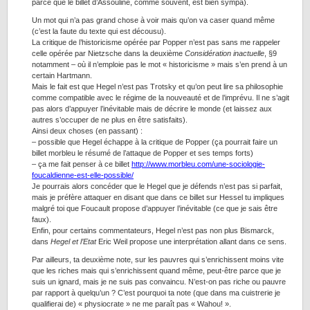
parce que le billet d’Assouline, comme souvent, est bien sympa).
Un mot qui n’a pas grand chose à voir mais qu’on va caser quand même
(c’est la faute du texte qui est décousu).
La critique de l’historicisme opérée par Popper n’est pas sans me rappeler
celle opérée par Nietzsche dans la deuxième
Considération inactuelle
, §9
notamment – où il n’emploie pas le mot « historicisme » mais s’en prend à un
certain Hartmann.
Mais le fait est que Hegel n’est pas Trotsky et qu’on peut lire sa philosophie
comme compatible avec le régime de la nouveauté et de l’imprévu. Il ne s’agit
pas alors d’appuyer l’inévitable mais de décrire le monde (et laissez aux
autres s’occuper de ne plus en être satisfaits).
Ainsi deux choses (en passant) :
– possible que Hegel échappe à la critique de Popper (ça pourrait faire un
billet morbleu le résumé de l’attaque de Popper et ses temps forts)
– ça me fait penser à ce billet
http://www.morbleu.com/une-sociologie-
foucaldienne-est-elle-possible/
Je pourrais alors concéder que le Hegel que je défends n’est pas si parfait,
mais je préfère attaquer en disant que dans ce billet sur Hessel tu impliques
malgré toi que Foucault propose d’appuyer l’inévitable (ce que je sais être
faux).
Enfin, pour certains commentateurs, Hegel n’est pas non plus Bismarck,
dans
Hegel et l’Etat
Eric Weil propose une interprétation allant dans ce sens.
Par ailleurs, ta deuxième note, sur les pauvres qui s’enrichissent moins vite
que les riches mais qui s’enrichissent quand même, peut-être parce que je
suis un ignard, mais je ne suis pas convaincu. N’est-on pas riche ou pauvre
par rapport à quelqu’un ? C’est pourquoi ta note (que dans ma cuistrerie je
qualifierai de) « physiocrate » ne me paraît pas « Wahou! ».