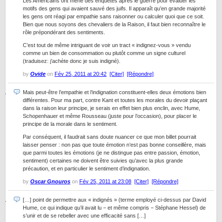
Les Américains ont mené des enquêtes après le guerre pour évaluer les
motifs des gens qui avaient sauvé des juifs. Il apparaît qu’en grande majorité
les gens ont réagi par empathie sans raisonner ou calculer quoi que ce soit.
Bien que nous soyons des chevaliers de la Raison, il faut bien reconnaître le
rôle prépondérant des sentiments.
C’est tout de même intriguant de voir un tract « indignez-vous » vendu
comme un bien de consommation ou plutôt comme un signe culturel
(traduisez: j’achète donc je suis indigné).
by
Ovide
on
Fév 25, 2011 at 20:42
[Citer]
[Répondre]
Mais peut-être l’empathie et l’indignation constituent-elles deux émotions bien
différentes. Pour ma part, contre Kant et toutes les morales du devoir plaçant
dans la raison leur principe, je serais en effet bien plus enclin, avec Hume,
Schopenhauer et même Rousseau (juste pour l’occasion), pour placer le
principe de la morale dans le sentiment.
Par conséquent, il faudrait sans doute nuancer ce que mon billet pourrait
laisser penser : non pas que toute émotion n’est pas bonne conseillère, mais
que parmi toutes les émotions (je ne distingue pas entre passion, émotion,
sentiment) certaines ne doivent être suivies qu’avec la plus grande
précaution, et en particulier le sentiment d’indignation.
by
Oscar Gnouros
on
Fév 25, 2011 at 23:08
[Citer]
[Répondre]
[…] point de permettre aux « indignés » (terme employé ci-dessus par David
Hume, ce qui indique qu’il avait lu − et même compris − Stéphane Hessel) de
s’unir et de se rebeller avec une efficacité sans […]