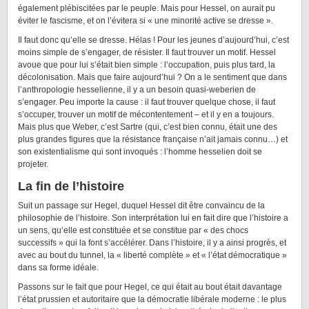
également plébiscitées par le peuple. Mais pour Hessel, on aurait pu
éviter le fascisme, et on l’évitera si « une minorité active se dresse ».
Il faut donc qu’elle se dresse. Hélas ! Pour les jeunes d’aujourd’hui, c’est
moins simple de s’engager, de résister. Il faut trouver un motif. Hessel
avoue que pour lui s’était bien simple : l’occupation, puis plus tard, la
décolonisation. Mais que faire aujourd’hui ? On a le sentiment que dans
l’anthropologie hesselienne, il y a un besoin quasi-weberien de
s’engager. Peu importe la cause : il faut trouver quelque chose, il faut
s’occuper, trouver un motif de mécontentement – et il y en a toujours.
Mais plus que Weber, c’est Sartre (qui, c’est bien connu, était une des
plus grandes figures que la résistance française n’ait jamais connu…) et
son existentialisme qui sont invoqués : l’homme hesselien doit se
projeter.
La fin de l’histoire
Suit un passage sur Hegel, duquel Hessel dit être convaincu de la
philosophie de l’histoire. Son interprétation lui en fait dire que l’histoire a
un sens, qu’elle est constituée et se constitue par « des chocs
successifs » qui la font s’accélérer. Dans l’histoire, il y a ainsi progrès, et
avec au bout du tunnel, la « liberté complète » et « l’état démocratique »
dans sa forme idéale.
Passons sur le fait que pour Hegel, ce qui était au bout était davantage
l’état prussien et autoritaire que la démocratie libérale moderne : le plus