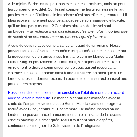
« Je rejoins Sartre, on ne peut pas excuser les terroristes, mais on peut
les comprendre », dit-il. Qu’Hessel comprenne les terroristes ne le fait
pas les excuser. D’ailleurs, le terrorisme n’est pas efficace, remarque-t-il.
Mais est-ce simplement pour cela, à cause de son manque d’efficacité,
qu’il ne faut pas y recourir ? Certaines phrases de Hessel sont
ambigües :
« la violence n’est pas efficace, c’est bien plus important que
de savoir si on doit condamner ou pas ceux qui s’y livrent »
.
À côté de cette relative complaisance à l’égard du terrorisme, Hessel
parvient toutefois à soutenir en même temps l’idée que ce n’est que par
la négociation qu’on arrive à ses fins : faire comme Mandela ou Martin
Luther King, et pas Malcom X. Il faut, dit-il, s’indigner contre ceux qui
enfreignent le droit, à commencer contre ceux qui ont recourt à la
violence. Hessel en appelle ainsi à une « insurrection pacifique ». Le
terrorisme est un dernier recours, la poursuite de l’insurrection pacifique
par d’autres moyens.
Hessel conclue son texte par un constat sur l’état du monde en accord
avec sa vision historiciste
. Le monde a connu des avancées avec la
chute de l’empire soviétique et de Berlin. Mais la cause du progrès a
reculé avec Bush, depuis le 11 septembre. De même, l’occasion de
fonder une gouvernance financière mondiale à la suite de la récente
crise économique fut manquée. Mais il faut continuer d’espérer,
continuer de s’indigner. Le Salut viendra de l’indignation.
________________________