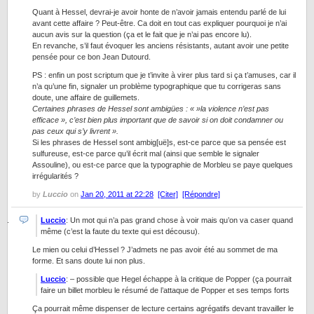
Quant à Hessel, devrai-je avoir honte de n’avoir jamais entendu parlé de lui
avant cette affaire ? Peut-être. Ca doit en tout cas expliquer pourquoi je n’ai
aucun avis sur la question (ça et le fait que je n’ai pas encore lu).
En revanche, s’il faut évoquer les anciens résistants, autant avoir une petite
pensée pour ce bon Jean Dutourd.
PS : enfin un post scriptum que je t’invite à virer plus tard si ça t’amuses, car il
n’a qu’une fin, signaler un problème typographique que tu corrigeras sans
doute, une affaire de guillemets.
Certaines phrases de Hessel sont ambigües : « »la violence n’est pas
efficace », c’est bien plus important que de savoir si on doit condamner ou
pas ceux qui s’y livrent ».
Si les phrases de Hessel sont ambig[uë]s, est-ce parce que sa pensée est
sulfureuse, est-ce parce qu’il écrit mal (ainsi que semble le signaler
Assouline), ou est-ce parce que la typographie de Morbleu se paye quelques
irrégularités ?
by
Luccio
on
Jan 20, 2011 at 22:28
[Citer]
[Répondre]
Luccio
: Un mot qui n’a pas grand chose à voir mais qu’on va caser quand
même (c’est la faute du texte qui est décousu).
Le mien ou celui d’Hessel ? J’admets ne pas avoir été au sommet de ma
forme. Et sans doute lui non plus.
Luccio
: – possible que Hegel échappe à la critique de Popper (ça pourrait
faire un billet morbleu le résumé de l’attaque de Popper et ses temps forts
Ça pourrait même dispenser de lecture certains agrégatifs devant travailler le