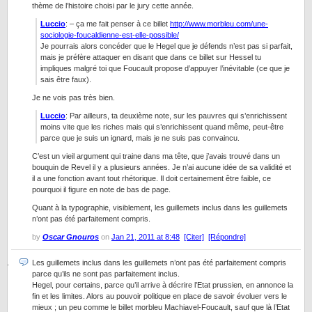
thème de l’histoire choisi par le jury cette année.
Luccio
: – ça me fait penser à ce billet
http://www.morbleu.com/une-
sociologie-foucaldienne-est-elle-possible/
Je pourrais alors concéder que le Hegel que je défends n’est pas si parfait,
mais je préfère attaquer en disant que dans ce billet sur Hessel tu
impliques malgré toi que Foucault propose d’appuyer l’inévitable (ce que je
sais être faux).
Je ne vois pas très bien.
Luccio
: Par ailleurs, ta deuxième note, sur les pauvres qui s’enrichissent
moins vite que les riches mais qui s’enrichissent quand même, peut-être
parce que je suis un ignard, mais je ne suis pas convaincu.
C’est un vieil argument qui traine dans ma tête, que j’avais trouvé dans un
bouquin de Revel il y a plusieurs années. Je n’ai aucune idée de sa validité et
il a une fonction avant tout rhétorique. Il doit certainement être faible, ce
pourquoi il figure en note de bas de page.
Quant à la typographie, visiblement, les guillemets inclus dans les guillemets
n’ont pas été parfaitement compris.
by
Oscar Gnouros
on
Jan 21, 2011 at 8:48
[Citer]
[Répondre]
Les guillemets inclus dans les guillemets n’ont pas été parfaitement compris
parce qu’ils ne sont pas parfaitement inclus.
Hegel, pour certains, parce qu’il arrive à décrire l’Etat prussien, en annonce la
fin et les limites. Alors au pouvoir politique en place de savoir évoluer vers le
mieux ; un peu comme le billet morbleu Machiavel-Foucault, sauf que là l’Etat