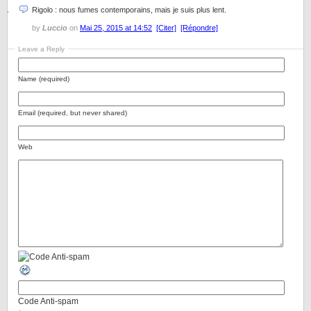
Rigolo : nous fumes contemporains, mais je suis plus lent.
by
Luccio
on
Mai 25, 2015 at 14:52
[Citer]
[Répondre]
Leave a Reply
Name (required)
Email (required, but never shared)
Web
Code Anti-spam