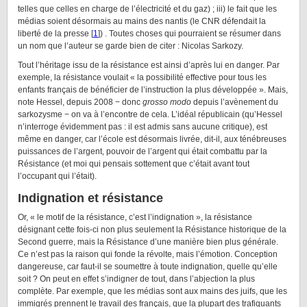
telles que celles en charge de l’électricité et du gaz) ; iii) le fait que les
médias soient désormais au mains des nantis (le CNR défendait la
liberté de la presse [
1
]) . Toutes choses qui pourraient se résumer dans
un nom que l’auteur se garde bien de citer : Nicolas Sarkozy.
Tout l’héritage issu de la résistance est ainsi d’après lui en danger. Par
exemple, la résistance voulait « la possibilité effective pour tous les
enfants français de bénéficier de l’instruction la plus développée ». Mais,
note Hessel, depuis 2008 − donc
grosso modo
depuis l’avènement du
sarkozysme − on va à l’encontre de cela. L’idéal républicain (qu’Hessel
n’interroge évidemment pas : il est admis sans aucune critique), est
même en danger, car l’école est désormais livrée, dit-il, aux ténébreuses
puissances de l’argent, pouvoir de l’argent qui était combattu par la
Résistance (et moi qui pensais sottement que c’était avant tout
l’occupant qui l’était).
Indignation et résistance
Or, « le motif de la résistance, c’est l’indignation », la résistance
désignant cette fois-ci non plus seulement la Résistance historique de la
Second guerre, mais la Résistance d’une manière bien plus générale.
Ce n’est pas la raison qui fonde la révolte, mais l’émotion. Conception
dangereuse, car faut-il se soumettre à toute indignation, quelle qu’elle
soit ? On peut en effet s’indigner de tout, dans l’abjection la plus
complète. Par exemple, que les médias sont aux mains des juifs, que les
immigrés prennent le travail des français, que la plupart des trafiquants