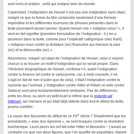
sont noirs et arabes : voilà qui indigne bien du monde.
Cependant, l’indignation de Hessel n’est pas une indignation sans objet,
malgré ce que la forme du titre composée seulement d’une formule
impérative et les différentes tournures de phrases présentes dans le
texte pourraient laisser penser. Quand Hessel crie « indignez-vous ! », il
veut en fait signifier (première formulation de l’indignation : il y en a
plusieurs dans la texte, comme pour l’impératif catégorique chez Kant) :
« indignez-vous contre la dictature (
sic
) financière qui menace la paix
(
sic
) et la démocratie (
sic
) » .
Néanmoins, malgré cet objet de l’indignation de Hessel, celui-ci enjoint
chacun à se trouver un motif d’indignation qui lui serait propre. Dans
l’itinéraire biographique de Hessel, confesse-t-il, avant l’indignation
contre la finance (et contre le sarkozysme, car, à mots couverts, il ne
s’agit en fait de rien d’autre que de cela), c’était l’indignation contre le
nazisme qui l’animait. L’indignation contre Hitler et Pétain et celle contre
Sarkozy sont ainsi fondamentalement similaires. Pas de différences
entre les deux, ou alors un petit écart si infime que la
reductio ad
hitlerum
, qui menace et qui était déjà latente dans tout le début du texte,
pourra combler.
e
La cause des fascismes du début de ce XX
siècle ? Simplement que les
possédants, « avec leur égoïsme », se sont braqués contre la révolution
bolchévique. Leurs peurs les ont fait voter Hitler et Mussolini − j’aurais au
contraire cru que ces deux figures, que l’on qualifie de populistes, étaient