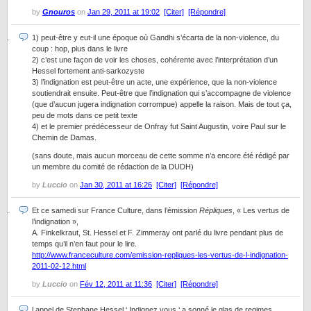
by
Gnouros
on
Jan 29, 2011 at 19:02
[Citer]
[Répondre]
1) peut-être y eut-il une époque où Gandhi s’écarta de la non-violence, du
coup : hop, plus dans le livre
2) c’est une façon de voir les choses, cohérente avec l’interprétation d’un
Hessel fortement anti-sarkozyste
3) l’indignation est peut-être un acte, une expérience, que la non-violence
soutiendrait ensuite. Peut-être que l’indignation qui s’accompagne de violence
(que d’aucun jugera indignation corrompue) appelle la raison. Mais de tout ça,
peu de mots dans ce petit texte
4) et le premier prédécesseur de Onfray fut Saint Augustin, voire Paul sur le
Chemin de Damas.
(sans doute, mais aucun morceau de cette somme n’a encore été rédigé par
un membre du comité de rédaction de la DUDH)
by
Luccio
on
Jan 30, 2011 at 16:26
[Citer]
[Répondre]
Et ce samedi sur France Culture, dans l’émission
Répliques
, « Les vertus de
l’indignation »,
A. Finkelkraut, St. Hessel et F. Zimmeray ont parlé du livre pendant plus de
temps qu’il n’en faut pour le lire.
http://www.franceculture.com/emission-repliques-les-vertus-de-l-indignation-
2011-02-12.html
by
Luccio
on
Fév 12, 2011 at 11:36
[Citer]
[Répondre]
l appel de Stephane Hessel ‘ Indignez vous ‘ a sonné le glas de regimes