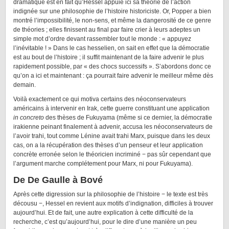
dramatique est en fait qu’Hessel appuie ici sa théorie de l’action
indignée sur une philosophie de l’histoire historiciste. Or, Popper a bien
montré l’impossibilité, le non-sens, et même la dangerosité de ce genre
de théories ; elles finissent au final par faire crier à leurs adeptes un
simple mot d’ordre devant rassembler tout le monde : « appuyez
l’inévitable ! » Dans le cas hesselien, on sait en effet que la démocratie
est au bout de l’histoire ; il suffit maintenant de la faire advenir le plus
rapidement possible, par « des chocs successifs ». S’abordons donc ce
qu’on a ici et maintenant : ça pourrait faire advenir le meilleur même dès
demain.
Voilà exactement ce qui motiva certains des néoconservateurs
américains à intervenir en Irak, cette guerre constituant une application
in concreto
des thèses de Fukuyama (même si ce dernier, la démocratie
irakienne peinant finalement à advenir, accusa les néoconservateurs de
l’avoir trahi, tout comme Lénine avait trahi Marx, puisque dans les deux
cas, on a la récupération des thèses d’un penseur et leur application
concrète erronée selon le théoricien incriminé − pas sûr cependant que
l’argument marche complétement pour Marx, ni pour Fukuyama).
De De Gaulle à Bové
Après cette digression sur la philosophie de l’histoire − le texte est très
décousu −, Hessel en revient aux motifs d’indignation, difficiles à trouver
aujourd’hui. Et de fait, une autre explication à cette difficulté de la
recherche, c’est qu’aujourd’hui, pour le dire d’une manière un peu