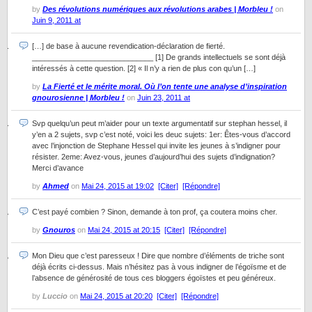
by
Des révolutions numériques aux révolutions arabes | Morbleu !
on
Juin 9, 2011 at
[…] de base à aucune revendication-déclaration de fierté.
_____________________________ [1] De grands intellectuels se sont déjà
intéressés à cette question. [2] « Il n’y a rien de plus con qu’un […]
by
La Fierté et le mérite moral. Où l’on tente une analyse d’inspiration
gnourosienne | Morbleu !
on
Juin 23, 2011 at
Svp quelqu’un peut m’aider pour un texte argumentatif sur stephan hessel, il
y’en a 2 sujets, svp c’est noté, voici les deuc sujets: 1er: Êtes-vous d’accord
avec l’injonction de Stephane Hessel qui invite les jeunes à s’indigner pour
résister. 2eme: Avez-vous, jeunes d’aujourd’hui des sujets d’indignation?
Merci d’avance
by
Ahmed
on
Mai 24, 2015 at 19:02
[Citer]
[Répondre]
C’est payé combien ? Sinon, demande à ton prof, ça coutera moins cher.
by
Gnouros
on
Mai 24, 2015 at 20:15
[Citer]
[Répondre]
Mon Dieu que c’est paresseux ! Dire que nombre d’éléments de triche sont
déjà écrits ci-dessus. Mais n’hésitez pas à vous indigner de l’égoïsme et de
l’absence de générosité de tous ces bloggers égoïstes et peu généreux.
by
Luccio
on
Mai 24, 2015 at 20:20
[Citer]
[Répondre]