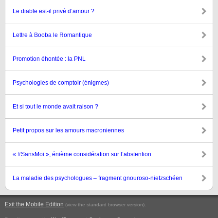
Le diable est-il privé d’amour ?
Lettre à Booba le Romantique
Promotion éhontée : la PNL
Psychologies de comptoir (énigmes)
Et si tout le monde avait raison ?
Petit propos sur les amours macroniennes
« #SansMoi », énième considération sur l’abstention
La maladie des psychologues – fragment gnouroso-nietzschéen
Exit the Mobile Edition
.
(view the standard browser version)