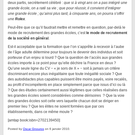
deux partis, secrètement célébré :
que si à vingt ans on a pas intégré une
grande école, on a raté sa vie ; que pour réussir, il convient d’intégrer
une grande école
; qu’ainsi plus tard, à cinquante ans, on pourra s’offrir
une
Rolex
.
Peut-être que ce qu’il faudrait mettre et remettre en question, par-delà le
mode de recrutement des grandes écoles, c’est
le mode de recrutement
de la société en général
.
Est-il acceptable que la formation que l’on s’apprête à recevoir à l’aube
de l’âge adulte détermine pour toujours le devenir des individus et soit
porteuse d’un enjeu si lourd ? Que la question de l’accès aux grandes
écoles importe à ce point pour qu’elle déchire la France en deux ?
Qu’une seule ligne du CV − « je sors de X » − soit à jamais un critère
discriminant encore plus inégalitaire que toute inégalité sociale ? Que
des autodidactes plus capables puissent être moins payés, voire recalés,
au profit d’incompétents en place simplement parce que issus d’ici ou là
? Que des études certainement aussi légitimes que celles réalisées dans
les grandes écoles soient considérées comme dérisoires ? Que la voie
des grandes écoles soit celle vers laquelle chacun doit se diriger en
premier lieu ? Que les élites ne soient formées que par ces
établissements, dans ce même moule ?
[amtap book:isbn=2702139450]
Posted by
Oscar Gnouros
on 6 janvier 2010.