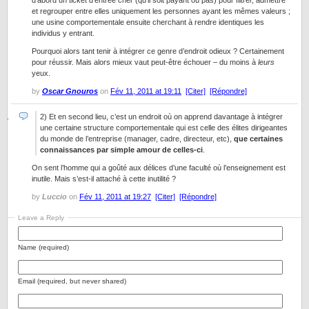
d’abord un ticket d’entrée cher (qu’il soit payant ou pas) pour filtrer, admettre
et regrouper entre elles uniquement les personnes ayant les mêmes valeurs ;
une usine comportementale ensuite cherchant à rendre identiques les
individus y entrant.
Pourquoi alors tant tenir à intégrer ce genre d’endroit odieux ? Certainement
pour réussir. Mais alors mieux vaut peut-être échouer – du moins à
leurs
yeux.
by
Oscar Gnouros
on
Fév 11, 2011 at 19:11
[Citer]
[Répondre]
2) Et en second lieu, c’est un endroit où on apprend davantage à intégrer
une certaine structure comportementale qui est celle des élites dirigeantes
du monde de l’entreprise (manager, cadre, directeur, etc),
que certaines
connaissances par simple amour de celles-ci
.
On sent l’homme qui a goûté aux délices d’une faculté où l’enseignement est
inutile. Mais s’est-il attaché à cette inutilité ?
by
Luccio
on
Fév 11, 2011 at 19:27
[Citer]
[Répondre]
Leave a Reply
Name (required)
Email (required, but never shared)