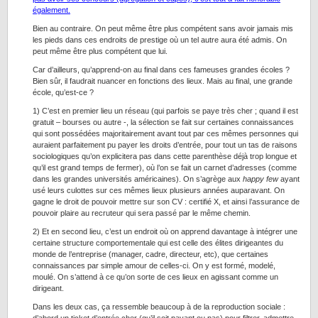
également.
Bien au contraire. On peut même être plus compétent sans avoir jamais mis
les pieds dans ces endroits de prestige où un tel autre aura été admis. On
peut même être plus compétent que lui.
Car d’ailleurs, qu’apprend-on au final dans ces fameuses grandes écoles ?
Bien sûr, il faudrait nuancer en fonctions des lieux. Mais au final, une grande
école, qu’est-ce ?
1) C’est en premier lieu un réseau (qui parfois se paye très cher ; quand il est
gratuit – bourses ou autre -, la sélection se fait sur certaines connaissances
qui sont possédées majoritairement avant tout par ces mêmes personnes qui
auraient parfaitement pu payer les droits d’entrée, pour tout un tas de raisons
sociologiques qu’on explicitera pas dans cette parenthèse déjà trop longue et
qu’il est grand temps de fermer), où l’on se fait un carnet d’adresses (comme
dans les grandes universités américaines). On s’agrège aux
happy few
ayant
usé leurs culottes sur ces mêmes lieux plusieurs années auparavant. On
gagne le droit de pouvoir mettre sur son CV : certifié X, et ainsi l’assurance de
pouvoir plaire au recruteur qui sera passé par le même chemin.
2) Et en second lieu, c’est un endroit où on apprend davantage à intégrer une
certaine structure comportementale qui est celle des élites dirigeantes du
monde de l’entreprise (manager, cadre, directeur, etc), que certaines
connaissances par simple amour de celles-ci. On y est formé, modelé,
moulé. On s’attend à ce qu’on sorte de ces lieux en agissant comme un
dirigeant.
Dans les deux cas, ça ressemble beaucoup à de la reproduction sociale :