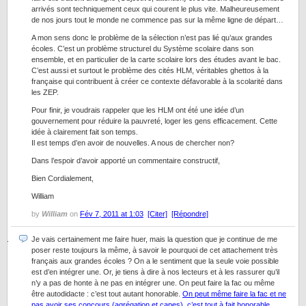
arrivés sont techniquement ceux qui courent le plus vite. Malheureusement
de nos jours tout le monde ne commence pas sur la même ligne de départ…
A mon sens donc le problème de la sélection n’est pas lié qu’aux grandes
écoles. C’est un problème structurel du Système scolaire dans son
ensemble, et en particulier de la carte scolaire lors des études avant le bac.
C’est aussi et surtout le problème des cités HLM, véritables ghettos à la
française qui contribuent à créer ce contexte défavorable à la scolarité dans
les ZEP.
Pour finir, je voudrais rappeler que les HLM ont été une idée d’un
gouvernement pour réduire la pauvreté, loger les gens efficacement. Cette
idée à clairement fait son temps.
Il est temps d’en avoir de nouvelles. A nous de chercher non?
Dans l’espoir d’avoir apporté un commentaire constructif,
Bien Cordialement,
William
by
William
on
Fév 7, 2011 at 1:03
[Citer]
[Répondre]
Je vais certainement me faire huer, mais la question que je continue de me
poser reste toujours la même, à savoir le pourquoi de cet attachement très
français aux grandes écoles ? On a le sentiment que la seule voie possible
est d’en intégrer une. Or, je tiens à dire à nos lecteurs et à les rassurer qu’il
n’y a pas de honte à ne pas en intégrer une. On peut faire la fac ou même
être autodidacte : c’est tout autant honorable.
On peut même faire la fac et ne
pas avoir ses concours (agrégation et capes), c’est tout à fait honorable