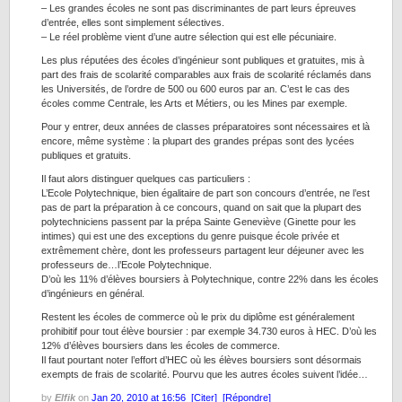
– Les grandes écoles ne sont pas discriminantes de part leurs épreuves
d’entrée, elles sont simplement sélectives.
– Le réel problème vient d’une autre sélection qui est elle pécuniaire.
Les plus réputées des écoles d’ingénieur sont publiques et gratuites, mis à
part des frais de scolarité comparables aux frais de scolarité réclamés dans
les Universités, de l’ordre de 500 ou 600 euros par an. C’est le cas des
écoles comme Centrale, les Arts et Métiers, ou les Mines par exemple.
Pour y entrer, deux années de classes préparatoires sont nécessaires et là
encore, même système : la plupart des grandes prépas sont des lycées
publiques et gratuits.
Il faut alors distinguer quelques cas particuliers :
L’Ecole Polytechnique, bien égalitaire de part son concours d’entrée, ne l’est
pas de part la préparation à ce concours, quand on sait que la plupart des
polytechniciens passent par la prépa Sainte Geneviève (Ginette pour les
intimes) qui est une des exceptions du genre puisque école privée et
extrêmement chère, dont les professeurs partagent leur déjeuner avec les
professeurs de…l’Ecole Polytechnique.
D’où les 11% d’élèves boursiers à Polytechnique, contre 22% dans les écoles
d’ingénieurs en général.
Restent les écoles de commerce où le prix du diplôme est généralement
prohibitif pour tout élève boursier : par exemple 34.730 euros à HEC. D’où les
12% d’élèves boursiers dans les écoles de commerce.
Il faut pourtant noter l’effort d’HEC où les élèves boursiers sont désormais
exempts de frais de scolarité. Pourvu que les autres écoles suivent l’idée…
by
Elfik
on
Jan 20, 2010 at 16:56
[Citer]
[Répondre]