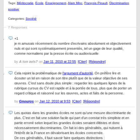
Tags:
Méritocratie
,
Ecole
,
Enseignement
,
Alain Minc
,
François Pinault
,
Discrimination
positive
Categories:
Société
7 Responses
+1
je m amusais récemment du nombre d’ecrivains absolument et objectivement
nuls et qui sont systématiquement presentés, tel un gage de leur qualité,
comme normaliens par la presse écrite ou audiovisuelle
by
A ton avis?
on
Jan 11, 2010 at 22:55
[Citer]
[Répondre]
Cela rejoint la problématique de
l’argument d’autorité
. On préfère lire et
écouter un tel en raison de son titre plutôt que de la valeur objective de ses
œuvres. C’est sans doute plus simple : regarder les quelques lignes de la
rubrique
cursus
du CV est rapide et à la portée de tous, plus que de porter un
regard critique et raisonné sur les œuvres, actes et faits de la personne.
by
Gnouros
on
Jan 12, 2010 at 9:53
[Citer]
[Répondre]
Les quotas dans les grandes écoles ne sont qu’une mesure discriminante de
plus. C’est en fait une solution facile qui part d’un constat très simpliste et en
partie erroné selon lequel les grandes écoles seraient élitistes et donc
nécessairement discriminantes. On fait ici des généralités, qui nuisent à
l’intérêt de la France en dévalorisant les écoles concernée.
De ces généralités, il faut savoir faire quelques distinctions :