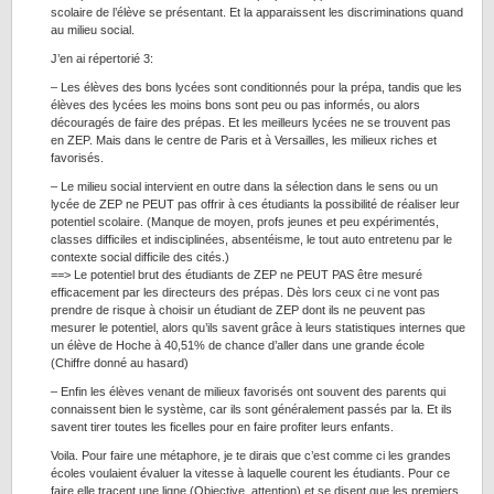
scolaire de l’élève se présentant. Et la apparaissent les discriminations quand
au milieu social.
J’en ai répertorié 3:
– Les élèves des bons lycées sont conditionnés pour la prépa, tandis que les
élèves des lycées les moins bons sont peu ou pas informés, ou alors
découragés de faire des prépas. Et les meilleurs lycées ne se trouvent pas
en ZEP. Mais dans le centre de Paris et à Versailles, les milieux riches et
favorisés.
– Le milieu social intervient en outre dans la sélection dans le sens ou un
lycée de ZEP ne PEUT pas offrir à ces étudiants la possibilité de réaliser leur
potentiel scolaire. (Manque de moyen, profs jeunes et peu expérimentés,
classes difficiles et indisciplinées, absentéisme, le tout auto entretenu par le
contexte social difficile des cités.)
==> Le potentiel brut des étudiants de ZEP ne PEUT PAS être mesuré
efficacement par les directeurs des prépas. Dès lors ceux ci ne vont pas
prendre de risque à choisir un étudiant de ZEP dont ils ne peuvent pas
mesurer le potentiel, alors qu’ils savent grâce à leurs statistiques internes que
un élève de Hoche à 40,51% de chance d’aller dans une grande école
(Chiffre donné au hasard)
– Enfin les élèves venant de milieux favorisés ont souvent des parents qui
connaissent bien le système, car ils sont généralement passés par la. Et ils
savent tirer toutes les ficelles pour en faire profiter leurs enfants.
Voila. Pour faire une métaphore, je te dirais que c’est comme ci les grandes
écoles voulaient évaluer la vitesse à laquelle courent les étudiants. Pour ce
faire elle tracent une ligne (Objective, attention) et se disent que les premiers