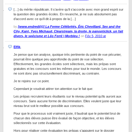
[…] du mérite républicain. Il s’avère qu’il s’accorde avec mon grand esprit sur
la question des grandes écoles. En revanche, je ne suis absolument pas
d’accord avec ce qu’il dit à propos de la […]
by
[www.endredi(t)] La Ferme Célébrités, Éric Chevillard, Sex and the
City, Kant, Yves Michaud, Clearstream, la droite, le panopticlick, un fait
divers, le spécisme et Léo Ferré | Morbleu !
on
Fév 5, 2010 at
Elfik
,
Je pense que ton analyse, quoique très pertinente du point de vue pécunier,
pourrait être quelque peu approfondie du point de vue sélection.
Effectivement, les grandes écoles sont sélectives, mais les prépas sont
gratuites et les concours sont les mêmes pour tout le monde. Les concours
ne sont donc pas structurellement discriminant, au contraire.
Je te rejoins sur ce point.
Cependant je voudrait attirer ton attention sur le fait que:
Les prépas recrutent leurs étudiants sur le niveau potentiel qu’ils auront aux
concours. Sans aucune forme de discrimination. Elles veulent juste que leur
niveau brut soit le meilleur possible aux concours.
Pour que le processus soit vraiment juste, il faudrait que le potentiel brut de
chacun des élèves puisse être évalué de façon objective, et les élèves
sélectionnés sur cette évaluation.
Hors pour réaliser cette évaluation les prépas s’appuient sur le dossier