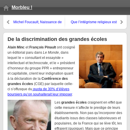
Morbleu !
Michel Foucault, Naissance de
Que l’intégrisme religieux est
la biopolitique, cours du 24
impossible
janvier 1979
De la discrimination des grandes écoles
Alain Minc
et
François Pinault
ont cosigné
un éditorial paru dans
Le Monde
, dans
lequel le « consultant et essayiste »
intellectuel et technocrate, et le « président
d’honneur du groupe PPR » entrepreneur
et capitaliste, crient leur indignation quant
à la déclaration de la
Conférence des
grandes écoles
(CGE) par laquelle celle-
ci s’offusque du
quota de 30% d’élèves
boursiers qu’on souhaiterait leur imposer
.
Les
grandes écoles
craignent en effet que
cette mesure n’affecte le prestige de leurs
établissements. Non pas qu’incorporer des
étudiants issus des classes laborieuses et
populaires, de la France qui se lève tôt, les
effraient (quoique). Mais que ce principe