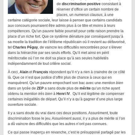
de
discrimination positive
consistant à
réserver d’office un certain nombre de
places, un
numerus clausus
, à une
certaine catégorie sociale, leur laisse à penser que certains candidats
aux concours pourraient être admis plus à ce titre et moins à leurs
compétences. Qu’un pauvre faible pourrait pour cette raison prendre la
place d’un riche fort. Que ce système dénature par conséquent jusqu’à
sa moelle la tradition de l’élitisme républicain où il revient au défavorisé,
tel
Charles Péguy
, de vaincre les difficultés rencontrées pour s’élever
dans la hiérarchie par ses seuls efforts. Qu’il met ainsi en péril
méritocratie où l’on ne doit sa place qu’à ses seules habiletés
indépendamment de tout critère social.
À ceci,
Alain
et
François
répondent qu’il n’y a rien à craindre de ce côté
là. Que ce n’est que justice d’offrir plus de chance à ceux qui en
manquèrent. Qu’un pauvre empochant son bac avec une
mention bien
dans un lycée de
ZEP
a sans doute plus de
mérite
qu’un riche ayant
obtenu la
mention très bien
à
Henri IV
. Qu’il est légitime de compenser
certaines inégalités de départ. Qu’il n’y a qu’à gagner d’une plus large
ouverture sociale.
Il y a sans doute du vrai dans ces deux positions. Assurément, toute
discrimination fosse le jeu. Assurément aussi, il y a plus de mérite si l’on
a dû vaincre des difficultés que les autres n’ont pas connues.
Ce qui passe inaperçu en revanche, c’est le présupposé partagé par les