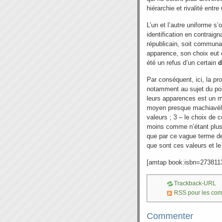
hiérarchie et rivalité entr
L’un et l’autre uniforme s
identification en contraig
républicain, soit communau
apparence, son choix eut ét
été un refus d’un certain
d
Par conséquent, ici, la pr
notamment au sujet du pouv
leurs apparences est un m
moyen presque machiavéliq
valeurs ; 3 – le choix de
moins comme n’étant plus 
que par ce vague terme de
que sont ces valeurs et le
[amtap book:isbn=273811
Trackback-URL
RSS pour les co
Commenter