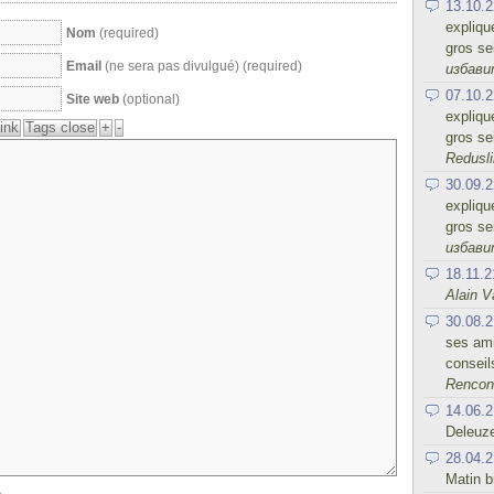
13.10.2
expliqu
Nom
(required)
gros se
Email
(ne sera pas divulgué) (required)
избав
07.10.2
Site web
(optional)
expliqu
gros se
Redusli
30.09.2
expliqu
gros se
избав
18.11.2
Alain V
30.08.2
ses ami
conseil
Rencont
14.06.2
Deleuz
28.04.2
Matin b