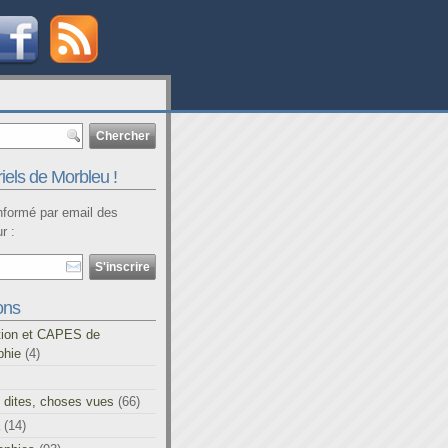
iels de Morbleu !
informé par email des
r :
ons
tion et CAPES de
phie
(4)
 dites, choses vues
(66)
(14)