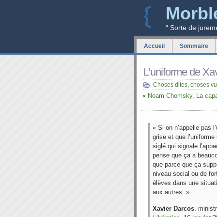
Morbl
“ Sorte de jurem
Accueil
Sommaire
L’uniforme de Xa
Choses dites, choses v
«
Noam Chomsky, La capac
« Si on n’appelle pas l’
grise et que l’uniforme
siglé qui signale l’app
pense que ça a beauco
que parce que ça suppr
niveau social ou de for
élèves dans une situati
aux autres. »
Xavier Darcos
, minist