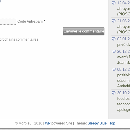
12.04.2
attraya
(PIQSO
21.03.2
*
Code Anti-spam
attraya
(PIQSO
02.01.2
s prochains commentaires
privé d
20.12.2
avant) 
Jean-Ba
08.12.2
positiv
désorma
Android
30.10.2
foudres
technop
apologi
© Morbleu ! 2010 |
WP
powered Site | Theme:
Sleepy Blue
|
Top