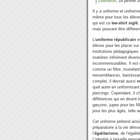
Libération
, 16 janvier 
Il y a uniforme et uniforme
même pour tous les élèves f
qui est ce
tee-shirt siglé
,
mais pouvant être différen
L’
uniforme républicain
es
élèves pour les placer sur
institutions pédagogiques
matières
infiniment divers
incommensurables. Il es
comme un filtre, muselant 
ressemblances, bannissan
complet, il devrait aussi
v
quel autre en uniformisan
piercings. Cependant, il ch
différences qui en disent
garçons, jupes pour les fil
pour les plus âgés, telle a
Cet uniforme prétend ains
préparatoire à la vie dém
l’
égalitarisme
, de l’égali
L’identité à laquelle renvo