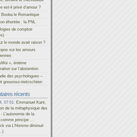
le est-il privé d’amour ?
à Booba le Romantique
on éhontée : la PNL
ogies de comptoir
es)
out le monde avait raison ?
ropos sur les amours
iennes
sMoi », énième
ration sur l’abstention
adie des psychologues –
t gnouroso-nietzschéen
aires récents
4, 07:01:
Emmanuel Kant,
on de la métaphysique des
- L'autonomie de la
é comme principe …
ack via
L'Homme diminué
…
)