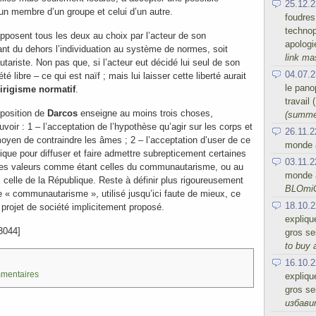
25.12.2
e un membre d’un groupe et celui d’un autre.
foudres
technop
’opposent tous les deux au choix par l’acteur de son
apologi
nant du dehors l’individuation au système de normes, soit
link ma
tariste. Non pas que, si l’acteur eut décidé lui seul de son
04.07.2
é libre – ce qui est naïf ; mais lui laisser cette liberté aurait
le panop
irigisme normatif
.
travail
oposition de
Darcos
enseigne au moins trois choses,
(summe
oir : 1 – l’acceptation de l’hypothèse qu’agir sur les corps et
26.11.2
oyen de contraindre les âmes ; 2 – l’acceptation d’user de ce
monde a
ue pour diffuser et faire admettre subrepticement certaines
03.11.2
 ces valeurs comme étant celles du communautarisme, ou au
monde a
celle de la République. Reste à définir plus rigoureusement
BLOmi
 « communautarisme », utilisé jusqu’ici faute de mieux, ce
18.10.2
 projet de société implicitement proposé.
expliqu
3044]
gros se
to buy 
16.10.2
mmentaires
expliqu
gros se
избав