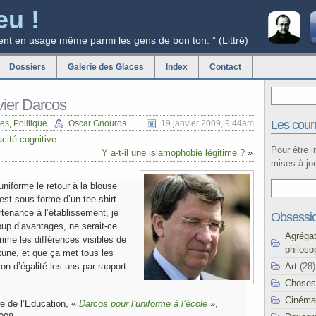
eu !
ent en usage même parmi les gens de bon ton. ” (Littré)
Dossiers
Galerie des Glaces
Index
Contact
vier Darcos
Les courr
ues
,
Politique
Oscar Gnouros
19 janvier 2009, 9:44am
ité cognitive
Pour être 
Y a-t-il une islamophobie légitime ?
»
mises à jou
uniforme le retour à la blouse
 est sous forme d’un tee-shirt
artenance à l’établissement, je
Obsessi
up d’avantages, ne serait-ce
Agréga
ime les différences visibles de
philoso
tune, et que ça met tous les
Art
(28)
on d’égalité les uns par rapport
Choses
Cinéma
re de l’Education, «
Darcos pour l’uniforme à l’école
»,