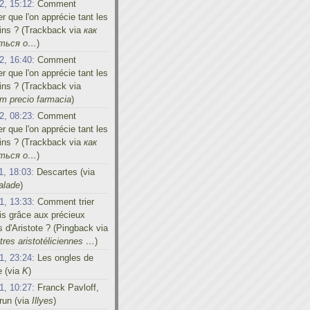
2, 15:12:
Comment
er que l'on apprécie tant les
ins ? (Trackback via
как
иться о…
)
2, 16:40:
Comment
er que l'on apprécie tant les
ins ? (Trackback via
m precio farmacia
)
2, 08:23:
Comment
er que l'on apprécie tant les
ins ? (Trackback via
как
иться о…
)
1, 18:03:
Descartes (via
alade
)
1, 13:33:
Comment trier
s grâce aux précieux
s d'Aristote ? (Pingback via
res aristotéliciennes …
)
1, 23:24:
Les ongles de
e (via
K
)
1, 10:27:
Franck Pavloff,
run (via
Illyes
)