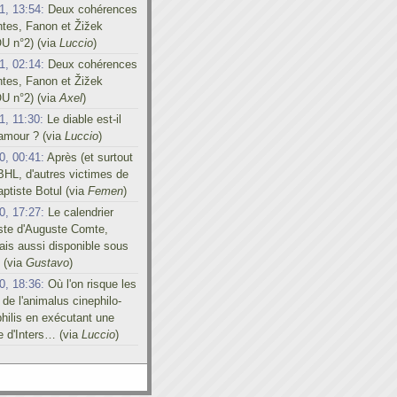
1, 13:54:
Deux cohérences
ntes, Fanon et Žižek
U n°2) (via
Luccio
)
1, 02:14:
Deux cohérences
ntes, Fanon et Žižek
U n°2) (via
Axel
)
1, 11:30:
Le diable est-il
'amour ? (via
Luccio
)
0, 00:41:
Après (et surtout
BHL, d'autres victimes de
ptiste Botul (via
Femen
)
0, 17:27:
Le calendrier
iste d'Auguste Comte,
is aussi disponible sous
 (via
Gustavo
)
0, 18:36:
Où l'on risque les
 de l'animalus cinephilo-
hilis en exécutant une
e d'Inters… (via
Luccio
)