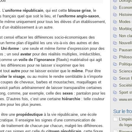
Doxogr
2008
Econom
. L’
uniforme républicain
, qui est cette
blouse grise
, le
Histoire
rançais quel que soit le lieu, et l’
uniforme anglo-saxon
,
Modes 
 le même uniquement pour tous les élèves d’un établissement,
t d’un établissement à un autre.
Morblo
Non cl
t censé effacer les différences socio-économiques des
Nouvel
 un ferme plan d’égalité les uns vis-à-vis des autres et des
.
Uni-forme
: une seule et même
forme
d’expression pour des
Pausani
es ; un seul
avatar
pour des réalités multiples, irréductibles,
Philoso
t comme un
voile de l’ignorance
(Rawls) matérialisé qui agit
Politiq
les différences pour ne laisser s’exprimer que les
t tout
autre
pour ne laisser exister que le
même
. Pour être
Scienc
oiler le visage
, ou au moins le rendre semblable à n’importe
Sexus 
t coupes de cheveux, barbes et moustaches, maquillages et
Société
oisit parfois
arbitrairement
de laisser transparaître certaines
Sport s
 long, comme, par exemple, celle des
sexes
: pantalon pour les
les. D’autres fois, c’est une certaine
hiérarchie
: telle couleur
www.end
utre pour les plus jeunes.
Sur le fro
i être une
propédeutique
à la vie républicaine, une école
L’impér
ocratique. Il enseigne les signes d’une communication de
du loga
té de traitement de chacun par chacun, malgré les différences.
ient ces signes est celle du
citoyen républicain
, cette figure
Bigarru