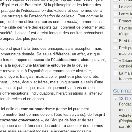
d’
É
galité et de
F
raternité. Si la philosophie et les lettres des
Le diab
pratique de l’
intériorisation
des valeurs et des normes de la
Lettre 
une stratégie de l’
extériorisation
de celles-ci. Tout comme le
Promoti
ue, l’uniforme utilise les
corps
comme
media
, comme canal
mme cible dernière des
esprits
qu’il convient de préformer aux
Psychol
société. L’objectif est atteint lorsque des adultes préconisent
(énigm
ce auprès des plus jeunes.
Et si t
Petit p
eprend quant à lui tous ces principes, sans exception, mais
macron
 communauté donnée. Sa seule différence, en effet, est que
te fois-ci frappée du
sceau de l’établissement
, alors qu’avant,
« #San
re, à la rigueur, une
Marianne
entourée de la devise
considé
e ne renvoie plus à l’hypothétique communauté abstraite,
La mal
des citoyens français, mais à celle, peut-être plus concrète,
fragmen
ment. Libres, égaux et frères, mais uniquement au sein d’une
ional et patriotique, mais uniquement vis-à-vis de son
Comment
différenciations, individuations, hiérarchisations à l’intérieur
12.11.2
ion de celles-ci en dehors.
Fondati
 ici celle du
communautarisme
(terme ici purement
moeurs 
 neutre, tout comme doivent l’être les suivants), de l’
esprit
volont
corporate governance
», de l’équipe de foot et de ses
(Pingb
n groupe à se différencier des autres, à accepter des normes
par l�
selles mais seulement locales, à accepter une possible