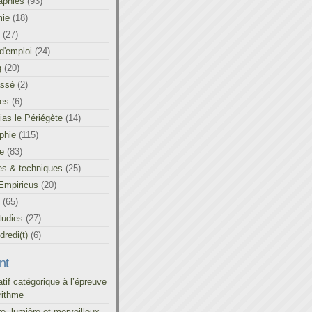
aphies
(93)
ie
(18)
(27)
d'emploi
(24)
g
(20)
assé
(2)
les
(6)
as le Périégète
(14)
phie
(115)
ue
(83)
es & techniques
(25)
Empiricus
(20)
(65)
tudies
(27)
redi(t)
(6)
nt
atif catégorique à l’épreuve
rithme
re, lumière et merveilleux