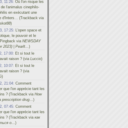
3, 11:26:
Où l'on risque les
 de l'animalus cinephilo-
hilis en exécutant une
e d'Inters… (Trackback via
skot88
)
3, 17:25:
L'open space et
tique, le pouvoir et le
 (Pingback via
NEWSDAY
r 2023) | Pearlt…
)
2, 17:00:
Et si tout le
vait raison ? (via
Luccio
)
2, 10:07:
Et si tout le
vait raison ? (via
G
)
2, 21:04:
Comment
er que l'on apprécie tant les
ins ? (Trackback via
How
a prescription drug…
)
2, 07:45:
Comment
er que l'on apprécie tant les
ins ? (Trackback via
как
иться о…
)