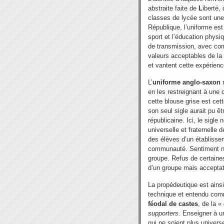
abstraite faite de
L
iberté, 
classes de lycée sont une 
République, l’uniforme est 
sport et l’éducation physiq
de transmission, avec co
valeurs acceptables de la 
et vantent cette expérien
L’
uniforme anglo-saxon
r
en les restreignant à une
cette blouse grise est cet
son seul sigle aurait pu êt
républicaine. Ici, le sigl
universelle et fraternelle 
des élèves d’un établisse
communauté. Sentiment nat
groupe. Refus de certaines 
d’un groupe mais acceptat
La propédeutique est ainsi
technique et entendu comme
féodal de
castes
, de la «
supporters
. Enseigner à u
qui ne soient plus univer