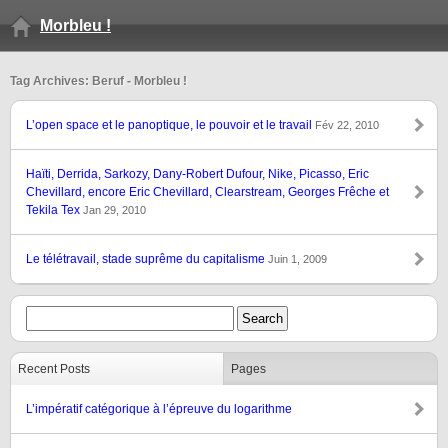
Morbleu !
Tag Archives: Beruf - Morbleu !
L’open space et le panoptique, le pouvoir et le travail
Fév 22, 2010
Haïti, Derrida, Sarkozy, Dany-Robert Dufour, Nike, Picasso, Eric
Chevillard, encore Eric Chevillard, Clearstream, Georges Frêche et
Tekila Tex
Jan 29, 2010
Le télétravail, stade suprême du capitalisme
Juin 1, 2009
Recent Posts
Pages
L’impératif catégorique à l’épreuve du logarithme