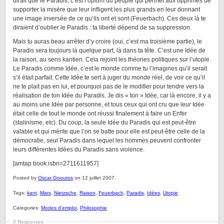
dirait que le Paradis, c’est l’opium du peuple qui permet aux opprimés de
supporter la misère que leur infligent les plus grands en leur donnant
une image inversée de ce qu’ils ont et sont (Feuerbach). Ces deux là te
diraient d’oublier le Paradis : ta liberté dépend de sa suppression.
Mais tu auras beau arrêter d’y croire (oui, c’est ma troisième partie), le
Paradis sera toujours là quelque part, là dans ta tête. C’est une Idée de
la raison, au sens kantien. Cela rejoint les théories politiques sur l’utopie.
Le Paradis comme Idée, c’est le monde comme tu l’imagines qu’il serait
s’il était parfait. Cette Idée te sert à juger du monde réel, de voir ce qu’il
ne te plait pas en lui, et pourquoi pas de le modifier pour tendre vers la
réalisation de ton Idée du Paradis. Je dis « ton » Idée, car là encore, il y a
au moins une Idée par personne, et tous ceux qui ont cru que leur Idée
était celle de tout le monde ont réussi finalement à faire un Enfer
(stalinisme, etc). Du coup, la seule Idée du Paradis qui est peut-être
valable et qui mérite que l’on se batte pour elle est peut-être celle de la
démocratie, seul Paradis dans lequel les hommes peuvent confronter
leurs différentes Idées du Paradis sans violence.
[amtap book:isbn=2711611957]
Posted by
Oscar Gnouros
on 12 juillet 2007.
Tags:
kant
,
Marx
,
Nietzsche
,
Raison
,
Feuerbach
,
Paradis
,
Idées
,
Utopie
Categories:
Modes d'emploi
,
Philosophie
0 Responses