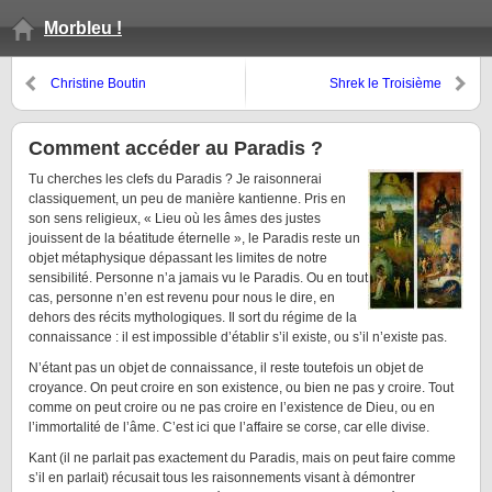
Morbleu !
Christine Boutin
Shrek le Troisième
Comment accéder au Paradis ?
Tu cherches les clefs du Paradis ? Je raisonnerai
classiquement, un peu de manière kantienne. Pris en
son sens religieux, « Lieu où les âmes des justes
jouissent de la béatitude éternelle », le Paradis reste un
objet métaphysique dépassant les limites de notre
sensibilité. Personne n’a jamais vu le Paradis. Ou en tout
cas, personne n’en est revenu pour nous le dire, en
dehors des récits mythologiques. Il sort du régime de la
connaissance : il est impossible d’établir s’il existe, ou s’il n’existe pas.
N’étant pas un objet de connaissance, il reste toutefois un objet de
croyance. On peut croire en son existence, ou bien ne pas y croire. Tout
comme on peut croire ou ne pas croire en l’existence de Dieu, ou en
l’immortalité de l’âme. C’est ici que l’affaire se corse, car elle divise.
Kant (il ne parlait pas exactement du Paradis, mais on peut faire comme
s’il en parlait) récusait tous les raisonnements visant à démontrer