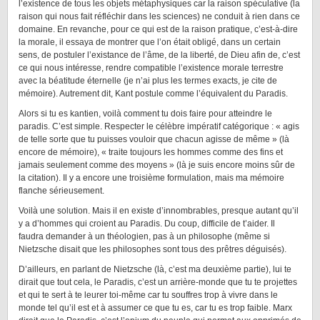
l’existence de tous les objets métaphysiques car la raison spéculative (la
raison qui nous fait réfléchir dans les sciences) ne conduit à rien dans ce
domaine. En revanche, pour ce qui est de la raison pratique, c’est-à-dire
la morale, il essaya de montrer que l’on était obligé, dans un certain
sens, de postuler l’existance de l’âme, de la liberté, de Dieu afin de, c’est
ce qui nous intéresse, rendre compatible l’existence morale terrestre
avec la béatitude éternelle (je n’ai plus les termes exacts, je cite de
mémoire). Autrement dit, Kant postule comme l’équivalent du Paradis.
Alors si tu es kantien, voilà comment tu dois faire pour atteindre le
paradis. C’est simple. Respecter le célèbre impératif catégorique : « agis
de telle sorte que tu puisses vouloir que chacun agisse de même » (là
encore de mémoire), « traite toujours les hommes comme des fins et
jamais seulement comme des moyens » (là je suis encore moins sûr de
la citation). Il y a encore une troisième formulation, mais ma mémoire
flanche sérieusement.
Voilà une solution. Mais il en existe d’innombrables, presque autant qu’il
y a d’hommes qui croient au Paradis. Du coup, difficile de t’aider. Il
faudra demander à un théologien, pas à un philosophe (même si
Nietzsche disait que les philosophes sont tous des prêtres déguisés).
D’ailleurs, en parlant de Nietzsche (là, c’est ma deuxième partie), lui te
dirait que tout cela, le Paradis, c’est un arrière-monde que tu te projettes
et qui te sert à te leurer toi-même car tu souffres trop à vivre dans le
monde tel qu’il est et à assumer ce que tu es, car tu es trop faible. Marx