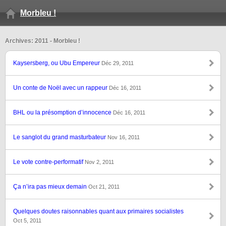
Morbleu !
Archives: 2011 - Morbleu !
Kaysersberg, ou Ubu Empereur
Déc 29, 2011
Un conte de Noël avec un rappeur
Déc 16, 2011
BHL ou la présomption d’innocence
Déc 16, 2011
Le sanglot du grand masturbateur
Nov 16, 2011
Le vote contre-performatif
Nov 2, 2011
Ça n’ira pas mieux demain
Oct 21, 2011
Quelques doutes raisonnables quant aux primaires socialistes
Oct 5, 2011