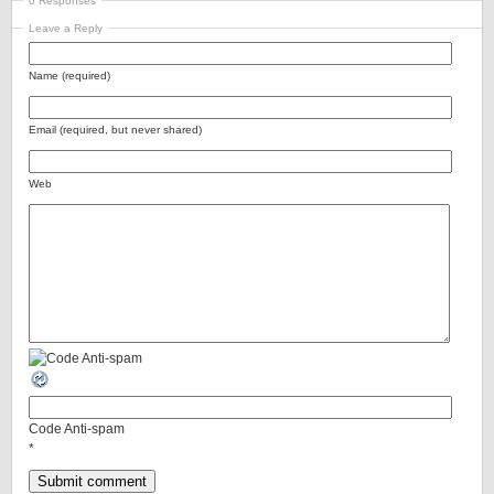
0 Responses
Leave a Reply
Name (required)
Email (required, but never shared)
Web
Code Anti-spam
*