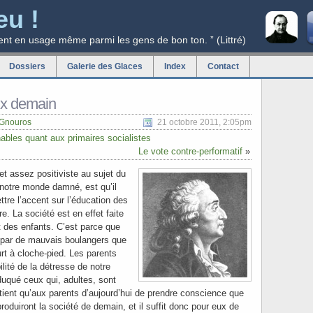
eu !
ent en usage même parmi les gens de bon ton. ” (Littré)
Dossiers
Galerie des Glaces
Index
Contact
ux demain
 Gnouros
21 octobre 2011, 2:05pm
ables quant aux primaires socialistes
Le vote contre-performatif
»
t assez positiviste au sujet du
 notre monde damné, est qu’il
ttre l’accent sur l’éducation des
re. La société est en effet faite
t des enfants. C’est parce que
e par de mauvais boulangers que
rt à cloche-pied. Les parents
ilité de la détresse de notre
uqué ceux qui, adultes, sont
tient qu’aux parents d’aujourd’hui de prendre conscience que
roduiront la société de demain, et il suffit donc pour eux de