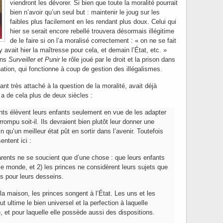
viendront les dévorer. Si bien que toute la moralité pourrait
bien n’avoir qu’un seul but : maintenir le joug sur les
faibles plus facilement en les rendant plus doux. Celui qui
hier se serait encore rebellé trouvera désormais illégitime
de le faire si on l’a moralisé correctement : « on ne se fait
y avait hier la maîtresse pour cela, et demain l’État, etc. »
ans
Surveiller et Punir
le rôle joué par le droit et la prison dans
tion, qui fonctionne à coup de gestion des illégalismes.
nt très attaché à la question de la moralité, avait déjà
a de cela plus de deux siècles :
nts élèvent leurs enfants seulement en vue de les adapter
rompu soit-il. Ils devraient bien plutôt leur donner une
n qu’un meilleur état pût en sortir dans l’avenir. Toutefois
ntent ici :
arents ne se soucient que d’une chose : que leurs enfants
le monde, et 2) les princes ne considèrent leurs sujets que
 pour leurs desseins.
a maison, les princes songent à l’État. Les uns et les
t ultime le bien universel et la perfection à laquelle
, et pour laquelle elle possède aussi des dispositions.