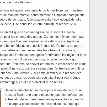
fin que tout aille mieux.
e tous éduquent leurs enfants de la meilleure des manières,
nt de manière morale, conformément à l’impératif catégorique,
mœurs de son pays. Que chaque enfant soit éduqué de telle
is lâché, il se conduise en être altruiste et respectueux.
ut en fait que son enfant agisse de la sorte. La bonne
 bon pour les enfants des autres. Car ce n’est évidemment pas
neau que l’on peut espérer réussir dans la vie. Appliquer
de la bonne éducation conduit à coup sûr l’enfant à sa perte :
 courbettes au beau milieu des tranchées. Au contraire,
elui qui dès l’enfance aura appris à enfreindre les règles et à ne
 son prochain. À persécuter jusqu’à l’abjection ceux qui
 à ses fins. Son livre de chevet est moins le catéchisme de Kant
avel. Ainsi ceux qui réussissent dans l’entreprise sont-ils la
ment des « mal élevés », qui considèrent que le respect des
 les autres : eux, les égoïstes, souhaitent pour eux-mêmes
s dommages, car il n’y a qu’ainsi qu’on réussit.
De sorte que chacun souhaite pour le monde ce qu’il se
refuse à faire : une bonne éducation pour les enfants des
autres afin de les transformer en agneaux, tandis que l’on
se chargera personnellement de produire les loups qui