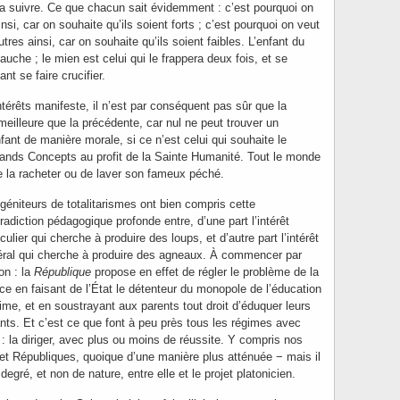
it la suivre. Ce que chacun sait évidemment : c’est pourquoi on
si, car on souhaite qu’ils soient forts ; c’est pourquoi on veut
res ainsi, car on souhaite qu’ils soient faibles. L’enfant du
gauche ; le mien est celui qui le frappera deux fois, et se
nt se faire crucifier.
intérêts manifeste, il n’est par conséquent pas sûr que la
meilleure que la précédente, car nul ne peut trouver un
ant de manière morale, si ce n’est celui qui souhaite le
Grands Concepts au profit de la Sainte Humanité. Tout le monde
de la racheter ou de laver son fameux péché.
géniteurs de totalitarismes ont bien compris cette
radiction pédagogique profonde entre, d’une part l’intérêt
iculier qui cherche à produire des loups, et d’autre part l’intérêt
ral qui cherche à produire des agneaux. À commencer par
on : la
République
propose en effet de régler le problème de la
ice en faisant de l’État le détenteur du monopole de l’éducation
time, et en soustrayant aux parents tout droit d’éduquer leurs
nts. Et c’est ce que font à peu près tous les régimes avec
 : la diriger, avec plus ou moins de réussite. Y compris nos
t Républiques, quoique d’une manière plus atténuée − mais il
degré, et non de nature, entre elle et le projet platonicien.