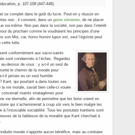
éducation
, p. 107-108 (447-448).
et se complet dans le goût du lucre. Peut-on y réussir en
tes non : il convient, dans un
geste stirnerien
, de ne placer
que soi-même. Non pas dans la société, non pas dans l’intérêt
mour du prochain comme le voudraient les principes d’une
ns son Moi, car,
h
omo homini lupus est
, seul l’égoïste peut
 cette lutte.
ssent conformément aux sacro-saints
rale sont condamnés à l’échec. Regardez
 au-dessus de vous : y a-t-il un seul de
runté le chemin de la morale pour
 a-t-il jamais eu un seul humble
 Kant, qui pourtant a dans toutes ses
 la vie morale, savait bien celle-ci vouée
il concevait maints stratagèmes pour
une vie éternelle, afin de permettre que les bons soient en
istoire qui s’acheminerait à coup sûr vers le bien malgré les
à l’insociable sociabilité. Tous les postulats kantiens sont
preuves de la faiblesse de la moralité que Kant cherchait à
.
onduite morale n’apporte aucun bénéfice, mais au contraire