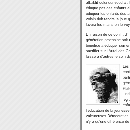
affaiblit celui qui voudra
éduque pas ces enfants ain
éduquer les enfants des aut
voisin doit tendre la joue 
lavera les mains en le voya
En raison de ce conflit d’
génération prochaine soit 
bénéfice à éduquer son enf
sacrifier sur l’Autel des 
laisse à d’autres le soin 
Les 
cont
part
géné
Plat
just
légi
enfa
l’éducation de la jeunesse
valeureuses Démocraties e
n’y a qu’une différence de 