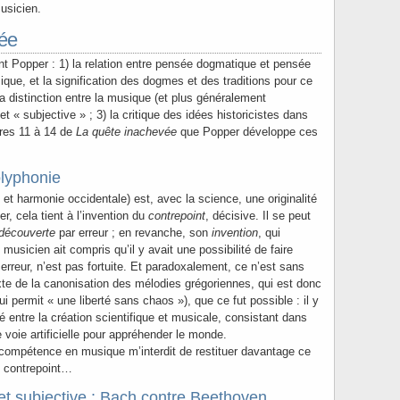
musicien.
ée
nt Popper : 1) la relation entre pensée dogmatique et pensée
sique, et la signification des dogmes et des traditions pour ce
 la distinction entre la musique (et plus généralement
 et « subjective » ; 3) la critique des idées historicistes dans
itres 11 à 14 de
La quête inachevée
que Popper développe ces
olyphonie
 et harmonie occidentale) est, avec la science, une originalité
r, cela tient à l’invention du
contrepoint
, décisive. Il se peut
découverte
par erreur ; en revanche, son
invention
, qui
 musicien ait compris qu’il y avait une possibilité de faire
rreur, n’est pas fortuite. Et paradoxalement, ce n’est sans
te de la canonisation des mélodies grégoriennes, qui est donc
ui permit « une liberté sans chaos »), que ce fut possible : il y
entre la création scientifique et musicale, consistant dans
 voie artificielle pour appréhender le monde.
ompétence en musique m’interdit de restituer davantage ce
u contrepoint…
et subjective : Bach contre Beethoven