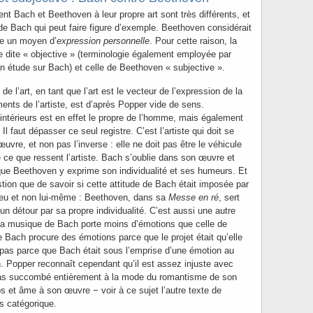
ent Bach et Beethoven à leur propre art sont très différents, et
 de Bach qui peut faire figure d’exemple. Beethoven considérait
e un moyen d’
expression personnelle
. Pour cette raison, la
 dite « objective » (terminologie également employée par
n étude sur Bach) et celle de Beethoven « subjective ».
de l’art, en tant que l’art est le vecteur de l’expression de la
ents de l’artiste, est d’après Popper vide de sens.
intérieurs est en effet le propre de l’homme, mais également
Il faut dépasser ce seul registre. C’est l’artiste qui doit se
uvre, et non pas l’inverse : elle ne doit pas être le véhicule
de ce que ressent l’artiste. Bach s’oublie dans son œuvre et
 que Beethoven y exprime son individualité et ses humeurs. Et
estion que de savoir si cette attitude de Bach était imposée par
r Dieu et non lui-même : Beethoven, dans sa
Messe en ré
, sert
n détour par sa propre individualité. C’est aussi une autre
 la musique de Bach porte moins d’émotions que celle de
 Bach procure des émotions parce que le projet était qu’elle
n pas parce que Bach était sous l’emprise d’une émotion au
 Popper reconnaît cependant qu’il est assez injuste avec
 pas succombé entièrement à la mode du romantisme de son
rps et âme à son œuvre − voir à ce sujet l’autre texte de
s catégorique.