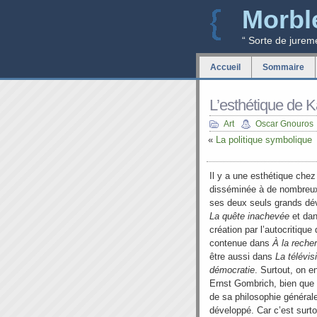
Morbl
“ Sorte de jurem
Accueil
Sommaire
L’esthétique de K
Art
Oscar Gnouros
«
La politique symbolique
Il y a une esthétique chez
disséminée à de nombreux 
ses deux seuls grands dé
La quête inachevée
et dan
création par l’autocritique
contenue dans
À la reche
être aussi dans
La télévis
démocratie
. Surtout, on e
Ernst Gombrich, bien que c
de sa philosophie générale
développé. Car c’est surt