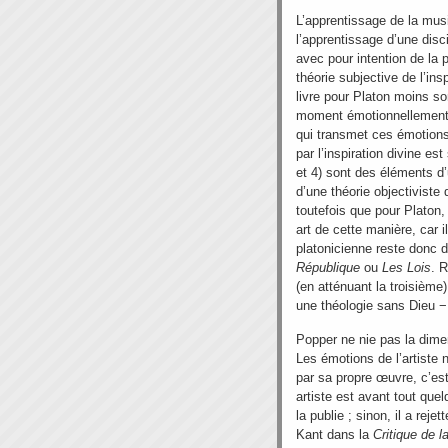
L’apprentissage de la mus
l’apprentissage d’une disci
avec pour intention de la 
théorie subjective de l’insp
livre pour Platon moins so
moment émotionnellement su
qui transmet ces émotions 
par l’inspiration divine est
et 4) sont des éléments d’
d’une théorie objectivist
toutefois que pour Platon,
art de cette manière, car 
platonicienne reste donc
République
ou
Les Lois
. 
(en atténuant la troisième),
une théologie sans Dieu − l
Popper ne nie pas la dimen
Les émotions de l’artiste
par sa propre œuvre, c’est
artiste est avant tout quel
la publie ; sinon, il a rej
Kant dans la
Critique de l