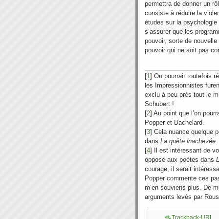
permettra de donner un rôle
consiste à réduire la viol
études sur la psychologie 
s’assurer que les program
pouvoir, sorte de nouvelle
pouvoir qui ne soit pas co
_____________________
[
1
] On pourrait toutefois 
les Impressionnistes fure
exclu à peu près tout le m
Schubert !
[
2
] Au point que l’on pour
Popper et Bachelard.
[
3
] Cela nuance quelque p
dans
La quête inachevée
.
[
4
] Il est intéressant de
oppose aux poètes dans
courage, il serait intéres
Popper commente ces pass
m’en souviens plus. De m
arguments levés par Rouss
Trackback-URL