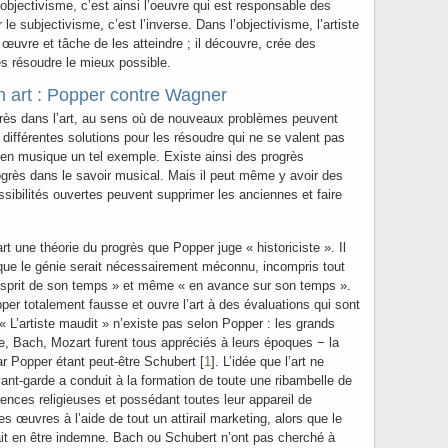
’objectivisme, c’est ainsi l’oeuvre qui est responsable des
r le subjectivisme, c’est l’inverse. Dans l’objectivisme, l’artiste
œuvre et tâche de les atteindre ; il découvre, crée des
s résoudre le mieux possible.
 art : Popper contre Wagner
rès dans l’art, au sens où de nouveaux problèmes peuvent
 différentes solutions pour les résoudre qui ne se valent pas
t en musique un tel exemple. Existe ainsi des progrès
ogrès dans le savoir musical. Mais il peut même y avoir des
ssibilités ouvertes peuvent supprimer les anciennes et faire
rt une théorie du progrès que Popper juge « historiciste ». Il
 que le génie serait nécessairement méconnu, incompris tout
esprit de son temps » et même « en avance sur son temps ».
per totalement fausse et ouvre l’art à des évaluations qui sont
« L’artiste maudit » n’existe pas selon Popper : les grands
e, Bach, Mozart furent tous appréciés à leurs époques − la
r Popper étant peut-être Schubert [
1
]. L’idée que l’art ne
ant-garde a conduit à la formation de toute une ribambelle de
ences religieuses et possédant toutes leur appareil de
s œuvres à l’aide de tout un attirail marketing, alors que le
it en être indemne. Bach ou Schubert n’ont pas cherché à