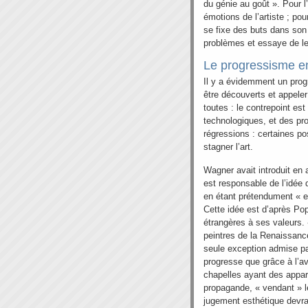
du génie au goût ». Pour l
émotions de l’artiste ; pou
se fixe des buts dans son 
problèmes et essaye de le
Le progressisme en
Il y a évidemment un prog
être découverts et appeler
toutes : le contrepoint es
technologiques, et des pr
régressions : certaines po
stagner l’art.
Wagner avait introduit en a
est responsable de l’idée
en étant prétendument « 
Cette idée est d’après Pop
étrangères à ses valeurs. 
peintres de la Renaissanc
seule exception admise pa
progresse que grâce à l’av
chapelles ayant des appar
propagande, « vendant » le
jugement esthétique devra