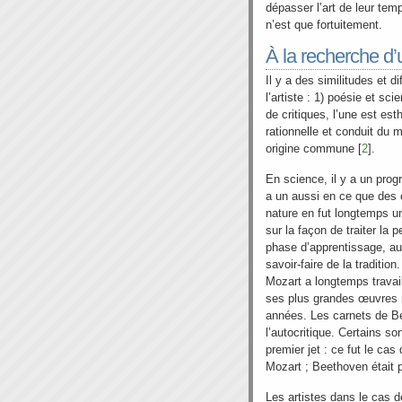
dépasser l’art de leur temps
n’est que fortuitement.
À la recherche d
Il y a des similitudes et di
l’artiste : 1) poésie et sc
de critiques, l’une est est
rationnelle et conduit du m
origine commune [
2
].
En science, il y a un progr
a un aussi en ce que des ob
nature en fut longtemps un
sur la façon de traiter la 
phase d’apprentissage, au 
savoir-faire de la tradition
Mozart a longtemps travail
ses plus grandes œuvres n
années. Les carnets de B
l’autocritique. Certains s
premier jet : ce fut le ca
Mozart ; Beethoven était p
Les artistes dans le cas 