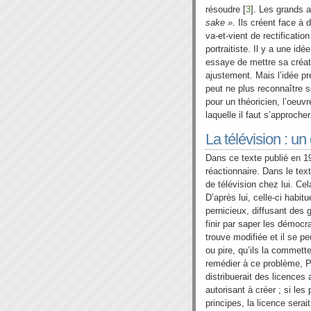
résoudre [
3
]. Les grands a
sake »
. Ils créent face à 
va-et-vient de rectificatio
portraitiste. Il y a une idé
essaye de mettre sa créati
ajustement. Mais l’idée pré
peut ne plus reconnaître 
pour un théoricien, l’oeuvre
laquelle il faut s’approcher
La télévision : u
Dans ce texte publié en 
réactionnaire. Dans le text
de télévision chez lui. Ce
D’après lui, celle-ci habi
pernicieux, diffusant des 
finir par saper les démocra
trouve modifiée et il se peu
ou pire, qu’ils la commett
remédier à ce problème, P
distribuerait des licences
autorisant à créer ; si le
principes, la licence serai