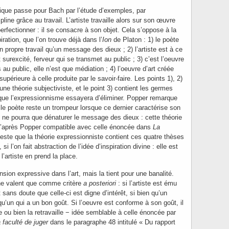
ique passe pour Bach par l’étude d’exemples, par
pline grâce au travail. L’artiste travaille alors sur son œuvre
perfectionner : il se consacre à son objet. Cela s’oppose à la
iration, que l’on trouve déjà dans l’
Ion
de Platon : 1) le poète
n propre travail qu’un message des dieux ; 2) l’artiste est à ce
rexcité, ferveur qui se transmet au public ; 3) c’est l’oeuvre
au public, elle n’est que médiation ; 4) l’oeuvre d’art créée
 supérieure à celle produite par le savoir-faire. Les points 1), 2)
une théorie subjectiviste, et le point 3) contient les germes
e que l’expressionnisme essayera d’éliminer. Popper remarque
 le poète reste un trompeur lorsque ce dernier caractérise son
il ne pourra que dénaturer le message des dieux : cette théorie
 d’après Popper compatible avec celle énoncée dans
La
Reste que la théorie expressionniste contient ces quatre thèses
 si l’on fait abstraction de l’idée d’inspiration divine : elle est
’artiste en prend la place.
sion expressive dans l’art, mais la tient pour une banalité.
 ne valent que comme critère
a posteriori
: si l’artiste est ému
 sans doute que celle-ci est digne d’intérêt, si bien qu’un
qu’un qui a un bon goût. Si l’oeuvre est conforme à son goût, il
ette ou bien la retravaille − idée semblable à celle énoncée par
a faculté de juger
dans le paragraphe 48 intitulé « Du rapport