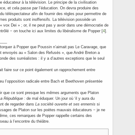
 éducateur à la télévision. Le principe de la civilisation
ence, et cela passe par l’éducation. On devra produire des
du téléspectateur afin de fournir des règles pour permettre de
mes produits sont inoffensifs. La télévision possède un
 « vox Dei » ; or, il ne peut pas y avoir dans une démocratie de
ntrôlé − on touche ici aux limites du libéralisme de Popper [
4
].
____
rétorquer à Popper que Poussin n’aimait pas Le Caravage, que
nt envoyés au « Salon des Refusés », que André Breton a
onde des surréalistes : il y a d’autres exceptions que le seul
rait faire sur ce point également un rapprochement entre
eu l’opposition radicale entre Bach et Beethoven présentée
 voir que ce sont presque les mêmes arguments que Platon
La République
: de mal éduquer. Un jour où ‘il y aura du
sant de regarder dans
La société ouverte et ses ennemis
si
ages de Platon sur les poètes mauvais éducateurs − je ne
ême, ces remarques de Popper rappelle certains des
eau à l’encontre du théâtre.