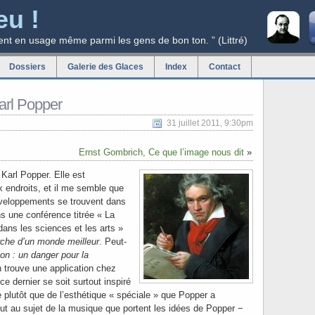
eu !
ent en usage même parmi les gens de bon ton. ” (Littré)
Dossiers
Galerie des Glaces
Index
Contact
arl Popper
31 juillet 2011, 9:30pm
Ernst Gombrich, Ce que l’image nous dit
»
 Karl Popper. Elle est
endroits, et il me semble que
veloppements se trouvent dans
s une conférence titrée « La
 dans les sciences et les arts »
rche d’un monde meilleur
. Peut-
ion : un danger pour la
n trouve une application chez
e dernier se soit surtout inspiré
 plutôt que de l’esthétique « spéciale » que Popper a
out au sujet de la musique que portent les idées de Popper −