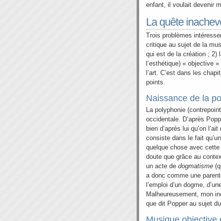
enfant, il voulait devenir 
La quête inachev
Trois problèmes intéresse
critique au sujet de la mu
qui est de la création ; 2)
l’esthétique) « objective »
l’art. C’est dans les chap
points.
Naissance de la p
La polyphonie (contrepoint
occidentale. D’après Poppe
bien d’après lui qu’on l’ait
consiste dans le fait qu’un
quelque chose avec cette e
doute que grâce au contex
un acte de
dogmatisme
(q
a donc comme une parenté 
l’emploi d’un dogme, d’une
Malheureusement, mon inc
que dit Popper au sujet d
Musique objective 