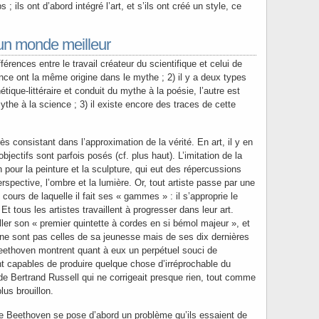
 ; ils ont d’abord intégré l’art, et s’ils ont créé un style, ce
’un monde meilleur
fférences entre le travail créateur du scientifique et celui de
ience ont la même origine dans le mythe ; 2) il y a deux types
hétique-littéraire et conduit du mythe à la poésie, l’autre est
ythe à la science ; 3) il existe encore des traces de cette
ès consistant dans l’approximation de la vérité. En art, il y en
jectifs sont parfois posés (cf. plus haut). L’imitation de la
 pour la peinture et la sculpture, qui eut des répercussions
perspective, l’ombre et la lumière. Or, tout artiste passe par une
cours de laquelle il fait ses « gammes » : il s’approprie le
. Et tous les artistes travaillent à progresser dans leur art.
ler son « premier quintette à cordes en si bémol majeur », et
e sont pas celles de sa jeunesse mais de ses dix dernières
eethoven montrent quant à eux un perpétuel souci de
ont capables de produire quelque chose d’irréprochable du
s de Bertrand Russell qui ne corrigeait presque rien, tout comme
lus brouillon.
de Beethoven se pose d’abord un problème qu’ils essaient de