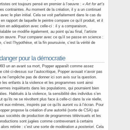
rtistes ont toujours pensé en premier à l’oeuvre :
« Art for art’s
des contraintes. Au moment de la création, il y a un continuel
n avec le plan initial. Cela se voit parfaitement dans le cas du
e en rapport de laquelle le peintre compare ce qu’il produit, et il
on en adéquation avec celle-ci : il y a comparaison,
alable se modifie également, au point qu’au final, l’artiste
son œuvre. Pour comparer avec ce qu’il se passe en science :
, c’est l’hypothèse, et la fin poursuivie, c’est la vérité de
.
n danger pour la démocratie
1993 un an avant sa mort, Popper apparaît comme assez
e cité ci-dessus sur l’autocritique, Popper avouait n’avoir pas
la ne l’empêche pas de donner ici son avis sur la question.
tue les enfants à la violence et les programmes sont ainsi
germes inquiétants dans les populations, qui pourraient bien
ties. Habitués à la violence, la sensibilité des individus s’en
t qu’ils ne se révoltent plus face à celle-ci dans la vie réelle,
ent eux-mêmes, inspirés par ce qu’ils auront vu à l’écran. Pour
opper propose la création d’une autorité (sorte de CSA) qui
 aux sociétés de production de programmes télévisuels et les
s productions sont jugées comme contrevenant à certains
t alors retirée : c’est une sorte de modération
a posteriori
. Cela