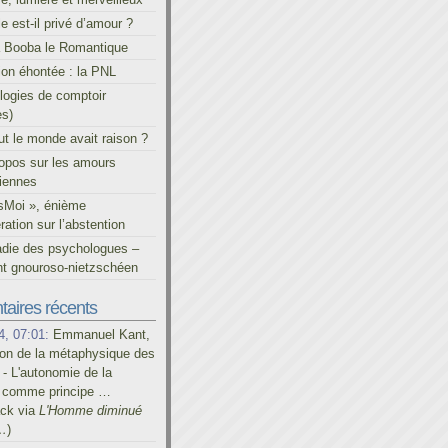
le est-il privé d’amour ?
à Booba le Romantique
on éhontée : la PNL
ogies de comptoir
es)
out le monde avait raison ?
ropos sur les amours
iennes
sMoi », énième
ration sur l’abstention
adie des psychologues –
t gnouroso-nietzschéen
aires récents
4, 07:01:
Emmanuel Kant,
on de la métaphysique des
- L'autonomie de la
é comme principe …
ack via
L'Homme diminué
…
)