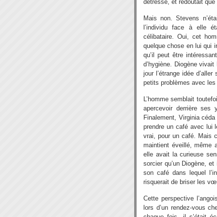
détresse, et redoutait que 
Mais non. Stevens n’étai
l’individu face à elle 
célibataire. Oui, cet ho
quelque chose en lui qui in
qu’il peut être intéressan
d’hygiène. Diogène vivait
jour l’étrange idée d’aller
petits problèmes avec les
L’homme semblait toutefois
apercevoir derrière ses
Finalement, Virginia céda 
prendre un café avec lui l
vrai, pour un café. Mais c
maintient éveillé, même a
elle avait la curieuse se
sorcier qu’un Diogène, et i
son café dans lequel l’i
risquerait de briser les vœ
Cette perspective l’ango
lors d’un rendez-vous che
chaque fois, il s’était 