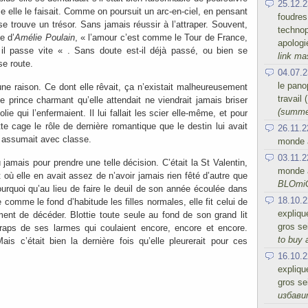
25.12.2
elle le faisait. Comme on poursuit un arc-en-ciel, en pensant
foudres
e trouve un trésor. Sans jamais réussir à l’attraper. Souvent,
technop
e d’
Amélie Poulain
, « l’amour c’est comme le Tour de France,
apologi
 il passe vite « . Sans doute est-il déjà passé, ou bien se
link ma
se route.
04.07.2
le panop
e une raison. Ce dont elle rêvait, ça n’existait malheureusement
travail
prince charmant qu’elle attendait ne viendrait jamais briser
(summe
ie qui l’enfermaient. Il lui fallait les scier elle-même, et pour
e cage le rôle de dernière romantique que le destin lui avait
26.11.2
e assumait avec classe.
monde a
03.11.2
ù jamais pour prendre une telle décision. C’était la St Valentin,
monde a
t où elle en avait assez de n’avoir jamais rien fêté d’autre que
BLOmi
ourquoi qu’au lieu de faire le deuil de son année écoulée dans
18.10.2
comme le fond d’habitude les filles normales, elle fit celui de
expliqu
ment de décéder. Blottie toute seule au fond de son grand lit
gros se
 draps de ses larmes qui coulaient encore, encore et encore.
to buy 
ais c’était bien la dernière fois qu’elle pleurerait pour ces
16.10.2
expliqu
gros se
избав