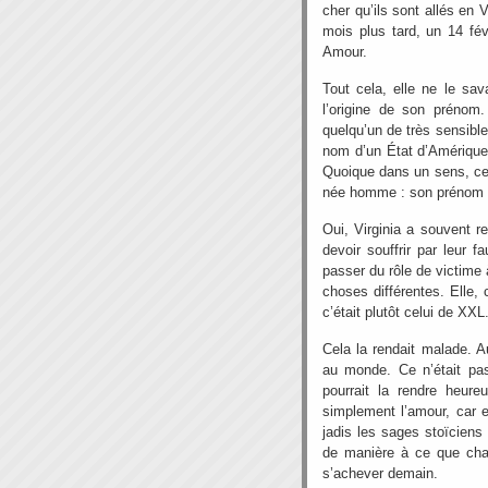
cher qu’ils sont allés en V
mois plus tard, un 14 fév
Amour.
Tout cela, elle ne le sav
l’origine de son prénom.
quelqu’un de très sensible,
nom d’un État d’Amérique, 
Quoique dans un sens, cela
née homme : son prénom au
Oui, Virginia a souvent r
devoir souffrir par leur f
passer du rôle de victime 
choses différentes. Elle, 
c’était plutôt celui de XXL
Cela la rendait malade. A
au monde. Ce n’était pas
pourrait la rendre heureus
simplement l’amour, car el
jadis les sages stoïciens
de manière à ce que chaq
s’achever demain.