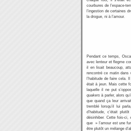
courbures de l’espace-te
l’ingestion de certaines 
la drogue, ni à l’amour.
Pendant ce temps, Oscar 
avec lenteur et flegme com
il en lisait beaucoup, att
rencontré ce matin dans une
l’habitude de faire cela. I
était à jeun. Mais cette f
laquelle il ne put s’opp
quakers
à parler, alors qu’
que quand ça leur arrivai
tremblé lorsqu’il lui pa
d’habitude, c’était plutô
désinhiber. Cette fois-ci
que » l’amour est une fu
être plutôt un mélange d’a