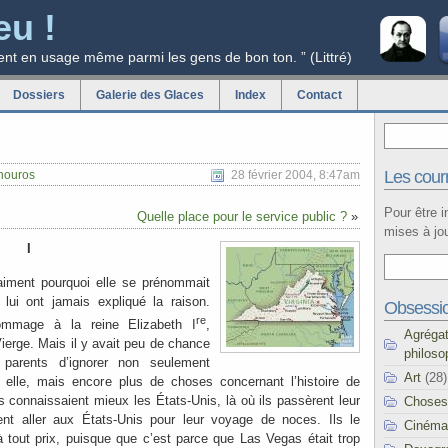
eu !
ent en usage même parmi les gens de bon ton. ” (Littré)
Dossiers
Galerie des Glaces
Index
Contact
Les courr
nouros
28 février 2004, 8:47am
Pour être 
Quelle place pour le service public ?
»
mises à jou
I
raiment pourquoi elle se prénommait
 lui ont jamais expliqué la raison.
Obsessi
re
hommage à la reine Elizabeth I
,
Agréga
erge. Mais il y avait peu de chance
philoso
 parents d’ignorer non seulement
Art
(28)
elle, mais encore plus de choses concernant l’histoire de
ils connaissaient mieux les États-Unis, là où ils passèrent leur
Choses
ent aller aux États-Unis pour leur voyage de noces. Ils le
Cinéma
à tout prix, puisque que c’est parce que Las Vegas était trop