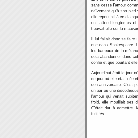
sans cesse l’amour comme 
naïvement qu’à son pied s
elle repensait à ce dialogu
on l’attend longtemps et
trouvait-elle sur la mauvai
Il lui fallait donc se fair
que dans Shakespeare. Le 
les barreaux de la mélancol
cela abandonner dans cett
confié et que pourtant ell
Aujourd’hui était le jour o
ce jour où elle était née e
son anniversaire. C’est p
un bar ou une discothèque 
l’amour qui venait subite
froid, elle mouillait ses
C’était dur à admettre. M
futilités.