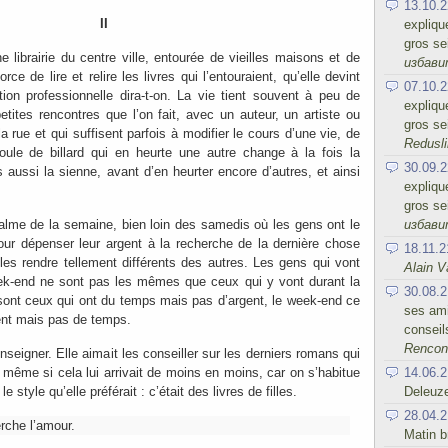
13.10.2
II
expliqu
gros se
ne librairie du centre ville, entourée de vieilles maisons et de
избав
orce de lire et relire les livres qui l’entouraient, qu’elle devint
07.10.2
ion professionnelle dira-t-on. La vie tient souvent à peu de
expliqu
tites rencontres que l’on fait, avec un auteur, un artiste ou
gros se
ue et qui suffisent parfois à modifier le cours d’une vie, de
Redusli
le de billard qui en heurte une autre change à la fois la
30.09.2
is aussi la sienne, avant d’en heurter encore d’autres, et ainsi
expliqu
gros se
избав
 calme de la semaine, bien loin des samedis où les gens ont le
ur dépenser leur argent à la recherche de la dernière chose
18.11.2
t les rendre tellement différents des autres. Les gens qui vont
Alain V
k-end ne sont pas les mêmes que ceux qui y vont durant la
30.08.2
ont ceux qui ont du temps mais pas d’argent, le week-end ce
ses ami
gent mais pas de temps.
conseil
Rencont
renseigner. Elle aimait les conseiller sur les derniers romans qui
14.06.2
 même si cela lui arrivait de moins en moins, car on s’habitue
Deleuz
le style qu’elle préférait : c’était des livres de filles.
28.04.2
rche l’amour.
Matin b