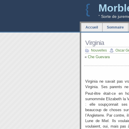
Morbl
“ Sorte de jurem
Accueil
Sommaire
Virginia
Nouvelles
Oscar G
«
Che Guevara
Virginia ne savait pas v
Virginia. Ses parents ne
Peut-être était-ce en 
surnommée Elizabeth la Vi
: elle soupçonnait ses
beaucoup de choses sur 
l’Angleterre. Par contre, 
Lune de Miel. Ils voulai
voulaient, oui, mais pas 