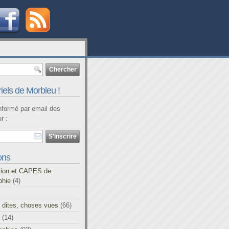
iels de Morbleu !
informé par email des
r :
ons
tion et CAPES de
phie
(4)
 dites, choses vues
(66)
(14)