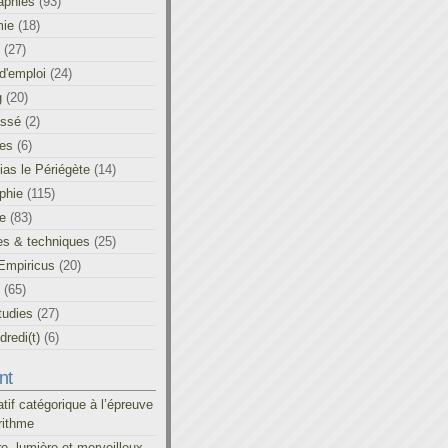
aphies
(93)
ie
(18)
(27)
d'emploi
(24)
g
(20)
assé
(2)
les
(6)
as le Périégète
(14)
phie
(115)
ue
(83)
es & techniques
(25)
Empiricus
(20)
(65)
tudies
(27)
redi(t)
(6)
nt
atif catégorique à l’épreuve
rithme
re, lumière et merveilleux