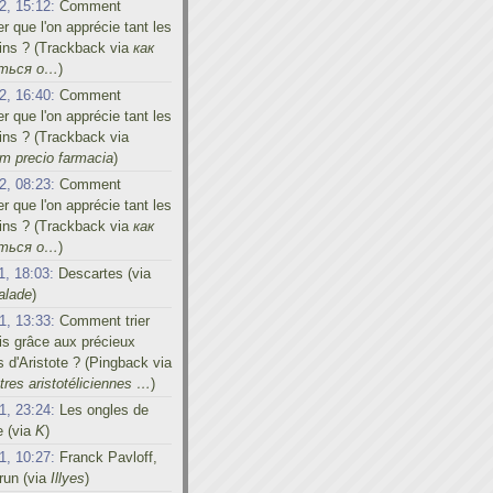
2, 15:12:
Comment
er que l'on apprécie tant les
ins ? (Trackback via
как
иться о…
)
2, 16:40:
Comment
er que l'on apprécie tant les
ins ? (Trackback via
m precio farmacia
)
2, 08:23:
Comment
er que l'on apprécie tant les
ins ? (Trackback via
как
иться о…
)
1, 18:03:
Descartes (via
alade
)
1, 13:33:
Comment trier
s grâce aux précieux
s d'Aristote ? (Pingback via
res aristotéliciennes …
)
1, 23:24:
Les ongles de
e (via
K
)
1, 10:27:
Franck Pavloff,
run (via
Illyes
)