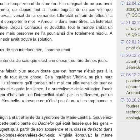
12.04.2
que le temps venait de s’arrêter. Elle craignait de ne pas avoir
attraya
mme, qui depuis tout à l’heure feignait de ne pas voir que
(PIQSO
bservait, venait de lui demander. Elle était entrain de réfléchir à
ent comporter le mot » Amour » dans leurs titres. La liste était
21.03.2
plexe. Depuis Confucius et Bouddha, tout le monde s’était un
attraya
me mais personne ne l’a pour ainsi dire totalement résolu. À
(PIQSO
r soir avait trouvé la solution.
02.01.2
privé d
x de son interlocutrice, l’homme reprit :
20.12.2
entendu. Je sais que c’est une chose très rare de nos jours.
avant) 
Jean-Ba
Il ne faisait plus aucun doute que cet homme n’était pas à la
08.12.2
s de tout autre chose. Cela inquiétait Virginia au plus haut
positiv
e lui répondre qu’il tombait très mal car elle venait de tuer ce
désorma
Mais elle garda le silence. Le surréalisme de la situation l’avait
Android
r d’habitude, on l’interpellait plutôt par un sifflement, par un
30.10.2
s
êtes belle » lorsque ce n’était pas à un » t’es trop bonne »
foudres
technop
irginia était atteinte du syndrome de Marie-Laétitia. Souvenez-
apologi
 cette participante du
Bachelor
qui était lassée que les gens –
ugent qu’à partir de son apparence et la classe
de facto
dans
-blondes-écervelées-d-un-soir. Virginia éprouvait la même