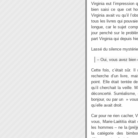
Virginia eut l’impression 
bien saisi ce que cet ho
Virginia avait vu qu’il l’o
tous les livres qui pouvai
longue, car le sujet com
jour penché sur le problè
part Virginia qui depuis hie
Lassé du silence mystérieu
– Oui, vous avez bien 
Cette fois, c’était sûr. 
recherche d’un livre, mai
point. Elle était tentée d
qu’il cherchait la veille. 
déconcerté. Surréalisme, ca
bonjour, ou par un » vou
qu’elle avait droit.
Car pour ne rien cacher, V
vous, Marie-Laétitia était
les hommes – ne la (pré)j
la catégorie des bimbos