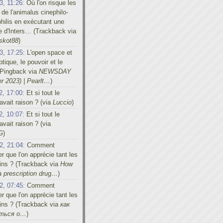
3, 11:26:
Où l'on risque les
 de l'animalus cinephilo-
hilis en exécutant une
e d'Inters… (Trackback via
skot88
)
3, 17:25:
L'open space et
tique, le pouvoir et le
 (Pingback via
NEWSDAY
r 2023) | Pearlt…
)
2, 17:00:
Et si tout le
vait raison ? (via
Luccio
)
2, 10:07:
Et si tout le
vait raison ? (via
G
)
2, 21:04:
Comment
er que l'on apprécie tant les
ins ? (Trackback via
How
a prescription drug…
)
2, 07:45:
Comment
er que l'on apprécie tant les
ins ? (Trackback via
как
иться о…
)