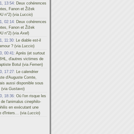
1, 13:54:
Deux cohérences
ntes, Fanon et Žižek
U n°2) (via
Luccio
)
1, 02:14:
Deux cohérences
ntes, Fanon et Žižek
U n°2) (via
Axel
)
1, 11:30:
Le diable est-il
'amour ? (via
Luccio
)
0, 00:41:
Après (et surtout
BHL, d'autres victimes de
ptiste Botul (via
Femen
)
0, 17:27:
Le calendrier
iste d'Auguste Comte,
is aussi disponible sous
 (via
Gustavo
)
0, 18:36:
Où l'on risque les
 de l'animalus cinephilo-
hilis en exécutant une
e d'Inters… (via
Luccio
)