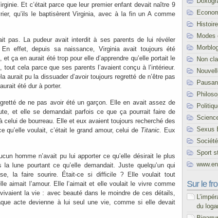
Doxogr
irginie. Et c’était parce que leur premier enfant devait naître 9
Econom
rier, qu’ils le baptisèrent Virginia, avec à la fin un A comme
Histoire
Modes 
ait pas. La pudeur avait interdit à ses parents de lui révéler
Morblo
 En effet, depuis sa naissance, Virginia avait toujours été
 et ça en aurait été trop pour elle d’apprendre qu’elle portait le
Non cl
tout cela parce que ses parents l’avaient conçu à l’intérieur.
Nouvel
 aurait pu la dissuader d’avoir toujours regretté de n’être pas
Pausani
rait été dur à porter.
Philoso
egretté de ne pas avoir été un garçon. Elle en avait assez de
Politiq
aute, et elle se demandait parfois ce que ça pourrait faire de
Scienc
à celui de bourreau. Elle et eux avaient toujours recherché des
Sexus 
ce qu’elle voulait, c’était le grand amour, celui de
Titanic.
Eux
.
Société
Sport s
ucun homme n’avait pu lui apporter ce qu’elle désirait le plus
www.end
 la lune pourtant ce qu’elle demandait. Juste quelqu’un qui
e, la faire sourire. Était-ce si difficile ? Elle voulait tout
Sur le fro
le aimait l’amour. Elle l’aimait et elle voulait le vivre comme
 vivaient la vie : avec beauté dans le moindre de ces détails,
L’impér
ue acte devienne à lui seul une vie, comme si elle devait
du loga
Bigarru