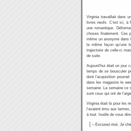
Virginia travaillait dans u
livres neufs. C’est ici, à f
une romantique. Déformat
choses finalement. Ces pe
même un anonyme dans la r
la même façon qu’une bou
trajectoire de celle-ci ma
de suite.
Aujourd’hui était un jour
temps de se bousculer po
dont l’acquisition pourrai
dans les magasins le wee
semaine. La semaine ce s
sont ceux qui ont de l’ar
Virginia était là pour les 
l’avaient ému aux larmes,
à tout. Inutile de vous dire 
– Excusez-moi. Je che