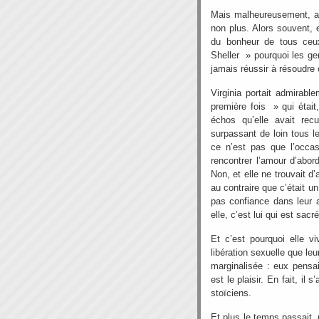
Mais malheureusement, auj
non plus. Alors souvent, 
du bonheur de tous ceux
Sheller » pourquoi les g
jamais réussir à résoudre
Virginia portait admirabl
première fois » qui était,
échos qu’elle avait rec
surpassant de loin tous le
ce n’est pas que l’occas
rencontrer l’amour d’abor
Non, et elle ne trouvait d
au contraire que c’était 
pas confiance dans leur 
elle, c’est lui qui est sacr
Et c’est pourquoi elle vi
libération sexuelle que leu
marginalisée : eux pensai
est le plaisir. En fait, il
stoïciens.
Et plus le temps passait, 