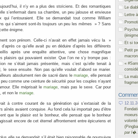
ourd’hui, il n’y en a plus des stoïciens. Et des romantiques
Le diab
elle s’enfermait dans sa chambre, un peu jalouse et envieuse
Lettre 
 qui l’entouraient. Elle se demandait tout comme William
Promoti
ens qui s’aiment sont-ils toujours un peu les mêmes » ? Sans
Psychol
 cette énigme.
(énigm
ement son prénom. Celle-ci n’avait en effet jamais vécu la »
Et si t
 d’après ce qu’elle avait pu en déduire d’après les différents
Petit p
ueillis après une enquête attentive, une chose magnifique
macron
s plaisirs qui pouvaient exister. Que l’on ne s’y trompe pas :
« #San
ion ne s’était jamais présentée, mais c’est qu’elle tenait à
considé
d, le sexe ensuite. Non pas qu’elle voulait d’abord se marier.
’ailleurs absolument rien de sacré dans le
mariage
, elle pensait
La mal
un peu comme une ceinture de sécurité pour les couples n’ayant
fragmen
amour. Elle méprisait le
mariage
, mais pas le sexe. Car pour
é, et non le
mariage
.
Comment
12.11.2
vait à contre courant de sa génération qui s’extasiait de la
Fondati
rs aînés avaient conquise. Au fond cela lui importait peu d’être
moeurs 
ent que le plaisir est le bonheur, elle pensait que le bonheur
volont
 s’agissait encore de cet éternel affrontement entre épicuriens et
(Pingb
par l�
plus elle se demandait s’il était bien raisonnable de poursuivre