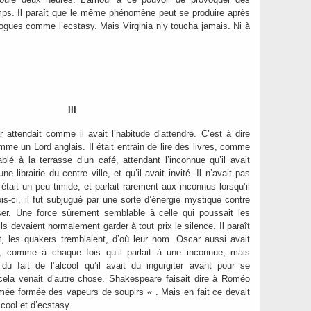
mps. Il paraît que le même phénomène peut se produire après
drogues comme l’ecstasy. Mais Virginia n’y toucha jamais. Ni à
III
attendait comme il avait l’habitude d’attendre. C’est à dire
me un Lord anglais. Il était entrain de lire des livres, comme
ablé à la terrasse d’un café, attendant l’inconnue qu’il avait
 librairie du centre ville, et qu’il avait invité. Il n’avait pas
l était un peu timide, et parlait rarement aux inconnus lorsqu’il
ois-ci, il fut subjugué par une sorte d’énergie mystique contre
oser. Une force sûrement semblable à celle qui poussait les
ils devaient normalement garder à tout prix le silence. Il paraît
t, les quakers tremblaient, d’où leur nom. Oscar aussi avait
rla, comme à chaque fois qu’il parlait à une inconnue, mais
t du fait de l’alcool qu’il avait du ingurgiter avant pour se
, cela venait d’autre chose. Shakespeare faisait dire à Roméo
mée formée des vapeurs de soupirs « . Mais en fait ce devait
lcool et d’ecstasy.