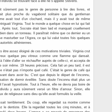
l’individu se trouvant face à elle ne s’appelle Stevens.
t sûrement pas le genre de personne à lire des livres, et
était plus proche du vagabond solitaire que du gentleman
mme avait tout d’un clochard, mais il y avait tout de même
triguait Virginia. Tout le monde a quelque chose en lui qui fait
t. Après tout, Socrate était bien laid et manquait cruellement
 bien dans un tonneau. Il paraîtrait même que ce dernier eu un
 se masturber sur l’Agora, ce qui lui valut toutes fois quelques
 autorités athéniennes.
 être assez éloigné de ces motivations triviales. Virginia crut
 yeux quelque peu vitreux comme une flamme qui dansait.
à l’idée d’aller se réchauffer auprès de celle-ci, et accepta de
e soir même. 19 heures précises. Cela fait un peu tard, il est
e n’était pas n’importe quel café. C’était le genre de café qui
vant dans avoir bu. C’est que depuis le départ de l’inconnu,
nsation de dormir éveillée. Sans doute l’inconnu était plus un
l l’avait hypnotisée. Tout à l’heure, elle ne devra pas boire de
ndividu y aura sûrement versé un filtre d’amour. Sinon, elle
ux de religieuse sans dieu qu’elle avait formulés la veille.
issait terriblement. Du coup, elle regardait sa montre comme
z le dentiste. Elle la regardait toutes les cinq minutes, et à
écoulé deux heures. L’amour a ce pouvoir de provoquer des