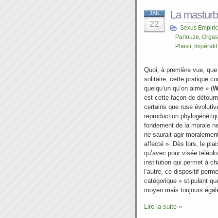
La masturba
JAN
22
Sexus Empiri
Partouze
,
Orga
Plaisir
,
Impérati
Quoi, à première vue, que 
solitaire, cette pratique co
quelqu’un qu’on aime » (
W
est cette façon de détourne
certains que ruse évolutiv
reproduction phylogénéti
fondement de la morale ne 
ne saurait agir moralemen
affecté ». Dès lors, le pla
qu’avec pour visée téléol
institution qui permet à 
l’autre, ce dispositif perm
catégorique » stipulant q
moyen mais toujours éga
Lire la suite »