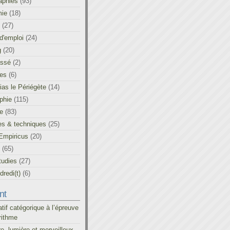
aphies
(93)
ie
(18)
(27)
d'emploi
(24)
g
(20)
assé
(2)
les
(6)
as le Périégète
(14)
phie
(115)
ue
(83)
es & techniques
(25)
Empiricus
(20)
(65)
tudies
(27)
redi(t)
(6)
nt
atif catégorique à l’épreuve
rithme
re, lumière et merveilleux