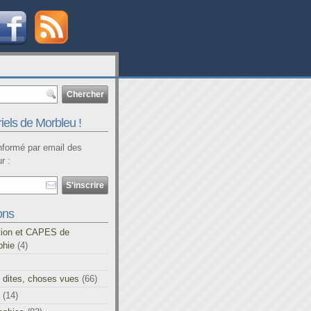
iels de Morbleu !
informé par email des
r :
ons
tion et CAPES de
phie
(4)
 dites, choses vues
(66)
(14)