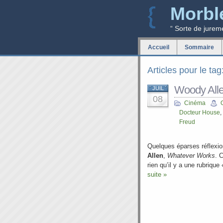
Morbl
“ Sorte de jurem
Accueil
Sommaire
Articles pour le ta
Woody All
JUIL
08
Cinéma
Docteur House
,
Freud
Quelques éparses réflexion
Allen
,
Whatever Works
. 
rien qu’il y a une rubrique
suite »