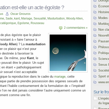
Doxogr
Econom
tion est-elle un acte égoïste ?
Histoire
cus
Oscar Gnouros
Modes 
sme
,
Sade
,
kant
,
Mariage
,
Sexualité
,
Masturbation
,
Woody Allen
,
f catégorique
,
Egoïsme
,
Rousseau
Morblo
2 commentaires »
Non cl
de plus égoïste que le plaisir
Nouvel
nsistant à « faire l’amour à
Pausani
oody Allen
) ? La
masturbation
Philoso
r ce plaisir qui n’est pour
Politiq
e destinée à favoriser la
que. De même, pour
Kant
, le
Scienc
pouvait être le plaisir. Un sujet
Sexus 
t en étant « pathologiquement
Société
isir sexuel n’est acceptable
Sport s
ogique la reproduction dans le cadre du
mariage
, cette
chaque partie de prendre possession des organes sexuels de
www.end
ettant l’habile contournement de la formulation de « l’impératif
ue l’on ne doit jamais considérer l’autre uniquement comme un
Sur le fro
lement comme une fin.
L’impér
du loga
Bigarru