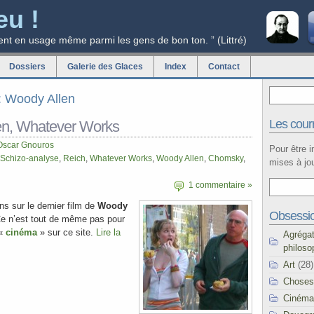
eu !
ent en usage même parmi les gens de bon ton. ” (Littré)
Dossiers
Galerie des Glaces
Index
Contact
g: Woody Allen
Les courr
en, Whatever Works
Oscar Gnouros
Pour être 
Schizo-analyse
,
Reich
,
Whatever Works
,
Woody Allen
,
Chomsky
,
mises à jou
1 commentaire »
s sur le dernier film de
Woody
Obsessi
Ce n’est tout de même pas pour
 «
cinéma
» sur ce site.
Lire la
Agréga
philoso
Art
(28)
Choses
Cinéma