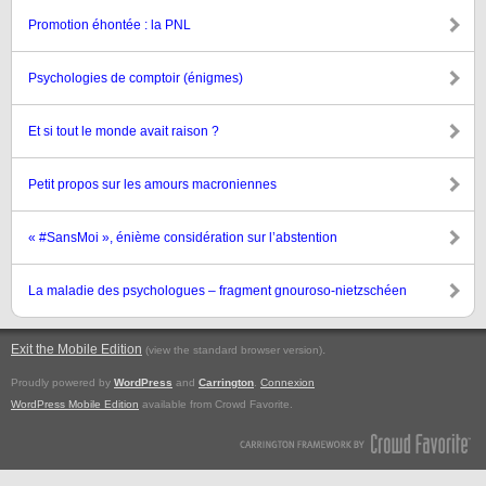
Promotion éhontée : la PNL
Psychologies de comptoir (énigmes)
Et si tout le monde avait raison ?
Petit propos sur les amours macroniennes
« #SansMoi », énième considération sur l’abstention
La maladie des psychologues – fragment gnouroso-nietzschéen
Exit the Mobile Edition
.
(view the standard browser version)
Proudly powered by
WordPress
and
Carrington
.
Connexion
WordPress Mobile Edition
available from Crowd Favorite.