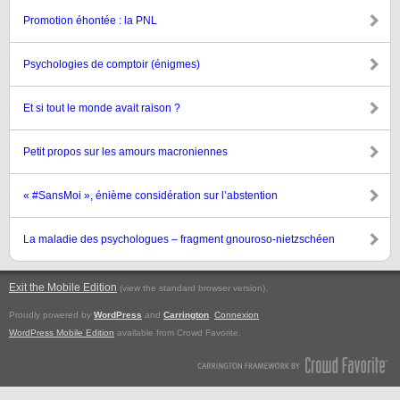
Promotion éhontée : la PNL
Psychologies de comptoir (énigmes)
Et si tout le monde avait raison ?
Petit propos sur les amours macroniennes
« #SansMoi », énième considération sur l’abstention
La maladie des psychologues – fragment gnouroso-nietzschéen
Exit the Mobile Edition
.
(view the standard browser version)
Proudly powered by
WordPress
and
Carrington
.
Connexion
WordPress Mobile Edition
available from Crowd Favorite.