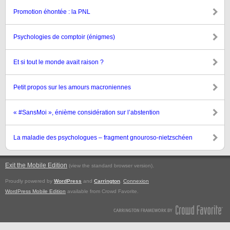
Promotion éhontée : la PNL
Psychologies de comptoir (énigmes)
Et si tout le monde avait raison ?
Petit propos sur les amours macroniennes
« #SansMoi », énième considération sur l’abstention
La maladie des psychologues – fragment gnouroso-nietzschéen
Exit the Mobile Edition
.
(view the standard browser version)
Proudly powered by
WordPress
and
Carrington
.
Connexion
WordPress Mobile Edition
available from Crowd Favorite.