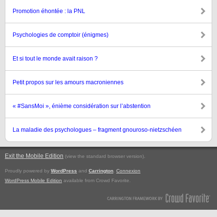
Promotion éhontée : la PNL
Psychologies de comptoir (énigmes)
Et si tout le monde avait raison ?
Petit propos sur les amours macroniennes
« #SansMoi », énième considération sur l’abstention
La maladie des psychologues – fragment gnouroso-nietzschéen
Exit the Mobile Edition
.
(view the standard browser version)
Proudly powered by
WordPress
and
Carrington
.
Connexion
WordPress Mobile Edition
available from Crowd Favorite.