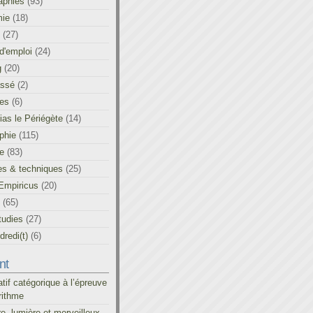
aphies
(93)
ie
(18)
(27)
d'emploi
(24)
g
(20)
assé
(2)
les
(6)
as le Périégète
(14)
phie
(115)
ue
(83)
es & techniques
(25)
Empiricus
(20)
(65)
tudies
(27)
redi(t)
(6)
nt
atif catégorique à l’épreuve
rithme
re, lumière et merveilleux