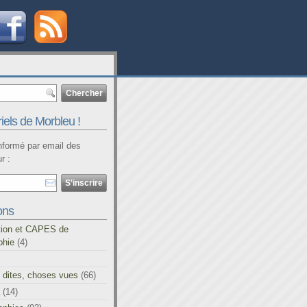
iels de Morbleu !
informé par email des
r :
ons
tion et CAPES de
phie
(4)
 dites, choses vues
(66)
(14)