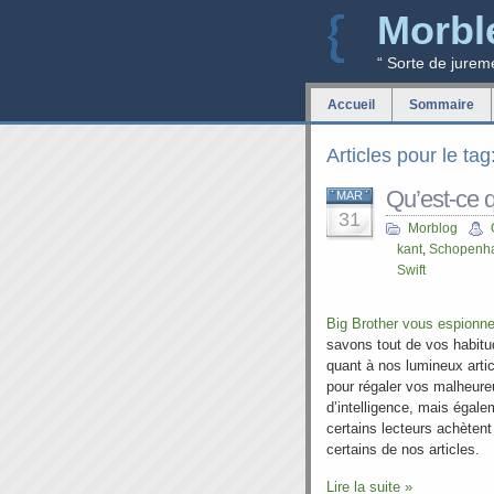
Morbl
“ Sorte de jurem
Accueil
Sommaire
Articles pour le tag
Qu’est-ce qu
MAR
31
Morblog
kant
,
Schopenh
Swift
Big Brother
vous espionn
savons tout de vos habitu
quant à nos lumineux artic
pour régaler vos malheur
d’intelligence, mais égale
certains lecteurs achètent 
certains de nos articles.
Lire la suite »