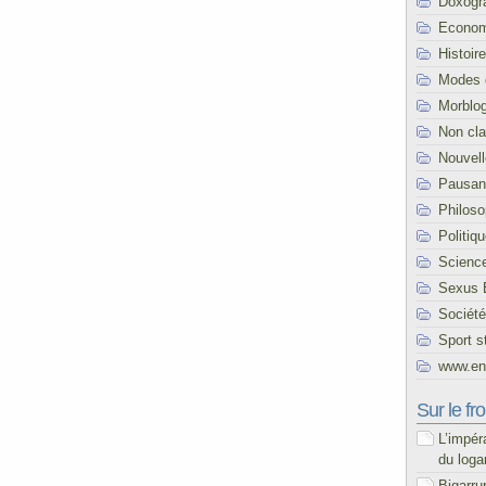
Doxogr
Econom
Histoire
Modes 
Morblo
Non cl
Nouvel
Pausani
Philoso
Politiq
Scienc
Sexus 
Société
Sport s
www.end
Sur le fro
L’impér
du loga
Bigarru