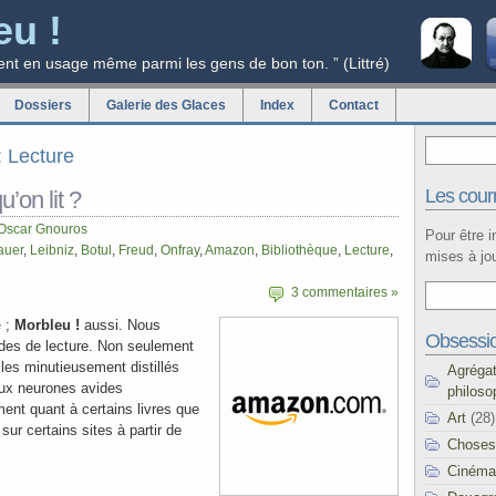
eu !
ent en usage même parmi les gens de bon ton. ” (Littré)
Dossiers
Galerie des Glaces
Index
Contact
: Lecture
Les courr
’on lit ?
Oscar Gnouros
Pour être 
auer
,
Leibniz
,
Botul
,
Freud
,
Onfray
,
Amazon
,
Bibliothèque
,
Lecture
,
mises à jou
3 commentaires »
e
;
Morbleu !
aussi. Nous
Obsessi
des de lecture. Non seulement
les minutieusement distillés
Agréga
eux neurones avides
philoso
ment quant à certains livres que
Art
(28)
sur certains sites à partir de
Choses
Cinéma