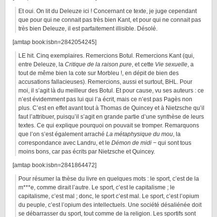
Et oui. On lit du Deleuze ici ! Concernant ce texte, je juge cependant
que pour qui ne connait pas très bien Kant, et pour qui ne connait pas
très bien Deleuze, il est parfaitement illisible. Désolé.
[amtap book:isbn=2842054245]
LE hit. Cinq exemplaires. Remercions Botul. Remercions Kant (qui,
entre Deleuze, la
Critique de la raison pure
, et cette
Vie sexuelle
, a
tout de même bien la cote sur Morbleu !, en dépit de bien des
accusations fallacieuses). Remercions, aussi et surtout, BHL. Pour
moi, il s’agit là du meilleur des Botul. Et pour cause, vu ses auteurs : ce
n’est évidemment pas lui qui l’a écrit, mais ce n’est pas Pagès non
plus. C’est en effet avant tout à Thomas de Quincey et à Nietzsche qu’il
faut l’attribuer, puisqu’il s’agit en grande partie d’une synthèse de leurs
textes. Ce qui explique pourquoi on pouvait se tromper. Remarquons
que l’on s’est également arraché
La métaphysique du mou
, la
correspondance avec Landru, et le
Démon de midi
− qui sont tous
moins bons, car pas écrits par Nietzsche et Quincey.
[amtap book:isbn=2841864472]
Pour résumer la thèse du livre en quelques mots : le sport, c’est de la
m***e, comme dirait l’autre. Le sport, c’est le capitalisme ; le
capitalisme, c’est mal ; donc, le sport c’est mal. Le sport, c’est l’opium
du peuple, c’est l’opium des intellectuels. Une société désaliénée doit
se débarrasser du sport, tout comme de la religion. Les sportifs sont