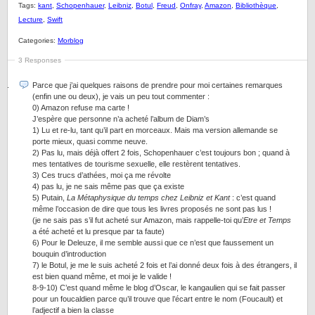
Tags:
kant
,
Schopenhauer
,
Leibniz
,
Botul
,
Freud
,
Onfray
,
Amazon
,
Bibliothèque
,
Lecture
,
Swift
Categories:
Morblog
3 Responses
Parce que j’ai quelques raisons de prendre pour moi certaines remarques
(enfin une ou deux), je vais un peu tout commenter :
0) Amazon refuse ma carte !
J’espère que personne n’a acheté l’album de Diam’s
1) Lu et re-lu, tant qu’il part en morceaux. Mais ma version allemande se
porte mieux, quasi comme neuve.
2) Pas lu, mais déjà offert 2 fois, Schopenhauer c’est toujours bon ; quand à
mes tentatives de tourisme sexuelle, elle restèrent tentatives.
3) Ces trucs d’athées, moi ça me révolte
4) pas lu, je ne sais même pas que ça existe
5) Putain,
La Métaphysique du temps chez Leibniz et Kant
: c’est quand
même l’occasion de dire que tous les livres proposés ne sont pas lus !
(je ne sais pas s’il fut acheté sur Amazon, mais rappelle-toi qu’
Etre et Temps
a été acheté et lu presque par ta faute)
6) Pour le Deleuze, il me semble aussi que ce n’est que faussement un
bouquin d’introduction
7) le Botul, je me le suis acheté 2 fois et l’ai donné deux fois à des étrangers, il
est bien quand même, et moi je le valide !
8-9-10) C’est quand même le blog d’Oscar, le kangaulien qui se fait passer
pour un foucaldien parce qu’il trouve que l’écart entre le nom (Foucault) et
l’adjectif a bien la classe