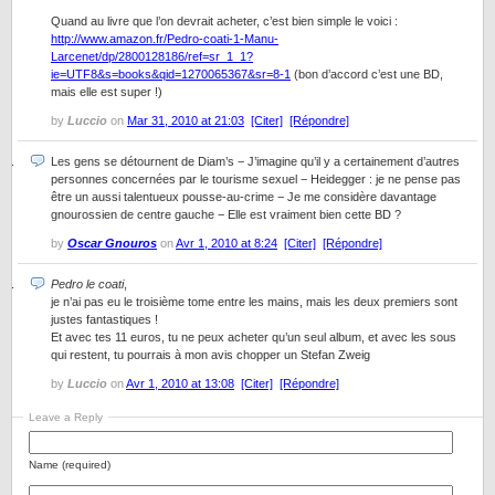
Quand au livre que l’on devrait acheter, c’est bien simple le voici :
http://www.amazon.fr/Pedro-coati-1-Manu-
Larcenet/dp/2800128186/ref=sr_1_1?
ie=UTF8&s=books&qid=1270065367&sr=8-1
(bon d’accord c’est une BD,
mais elle est super !)
by
Luccio
on
Mar 31, 2010 at 21:03
[Citer]
[Répondre]
Les gens se détournent de Diam’s − J’imagine qu’il y a certainement d’autres
personnes concernées par le tourisme sexuel − Heidegger : je ne pense pas
être un aussi talentueux pousse-au-crime − Je me considère davantage
gnourossien de centre gauche − Elle est vraiment bien cette BD ?
by
Oscar Gnouros
on
Avr 1, 2010 at 8:24
[Citer]
[Répondre]
Pedro le coati
,
je n’ai pas eu le troisième tome entre les mains, mais les deux premiers sont
justes fantastiques !
Et avec tes 11 euros, tu ne peux acheter qu’un seul album, et avec les sous
qui restent, tu pourrais à mon avis chopper un Stefan Zweig
by
Luccio
on
Avr 1, 2010 at 13:08
[Citer]
[Répondre]
Leave a Reply
Name (required)