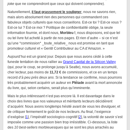
joke
que ne comprendront que ceux qui doivent comprendre).
Naturellement,
il faut grassement le souligner
, nous ne savons rien,
mais alors absolument rien des personnes qui commandent ces
fabuleux objets culturels que nous conseillons. Est-ce toi ? Est-ce vous ?
Est-ce lui ? Est-ce moi ? Politique de confidentialité oblige, la seule
information fournie, et dont nous,
Morbleu !
, nous disposons, est que tel
ou tel livre fut acheté à partir de nos pages. Et rien d’autre – si ce n’est
qu’une *commission* _toute_relative_ nous est promise en tant que
promoteur culturel et « Gentil Contributeur au CA d’Amazon. »
Aujourd’hui est un grand jour. Depuis que nous avons cédé à cette
funeste tentation de nous rallier au
Grand Capital de la Silicon Valley
(qui, pour le coup, se prolonge jusqu’à Seatle), nous avons accumulé,
cher lecteur, pas moins de
11,72 €
de commissions, et ce en un temps
record
d’à peu près deux ans
. Si la tendance se confirme, nous pourrons
très probablement acquérir un auteur en
Pléiade
avant la mort annoncée
du livre, qui, selon certains, serait plus qu’imminente.
Mais le plus intéressant n’est pas encore là. Il est davantage dans le
choix des livres que nos valeureux et méritants lecteurs décidèrent
d’acquérir. Nous avons longtemps hésité avant de vous les divulguer, et
de critiquer fermement le goût de nos lecteurs. Au final, l’exigence
d’exégèse [
1
], l’impératif sociologico-cognitif [
2
], la volonté de savoir s’est
imposée comme une passion bien trop irrésistible. Ci-dessous, la liste
des
10 best-sellers
morbleuesques qui se sont les plus arrachés au