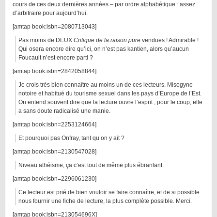
cours de ces deux dernières années – par ordre alphabétique : assez
d’arbitraire pour aujourd’hui.
[amtap book:isbn=2080713043]
Pas moins de DEUX
Critique de la raison pure
vendues ! Admirable !
Qui osera encore dire qu’ici, on n’est pas kantien, alors qu’aucun
Foucault n’est encore parti ?
[amtap book:isbn=2842058844]
Je crois très bien connaître au moins un de ces lecteurs. Misogyne
notoire et habitué du tourisme sexuel dans les pays d’Europe de l’Est.
On entend souvent dire que la lecture ouvre l’esprit ; pour le coup, elle
a sans doute radicalisé une manie.
[amtap book:isbn=2253124664]
Et pourquoi pas Onfray, tant qu’on y ait ?
[amtap book:isbn=2130547028]
Niveau athéisme, ça c’est tout de même plus ébranlant.
[amtap book:isbn=2296061230]
Ce lecteur est prié de bien vouloir se faire connaître, et de si possible
nous fournir une fiche de lecture, la plus complète possible. Merci.
[amtap book:isbn=213054696X]