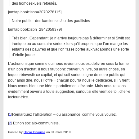
des homosexuels refoulés.
[amtap book:isbn=2070278115]
Notre public : des kantiens et/ou des gaullistes.
[amtap book:isbn=2842059379]
Très bien. Cependant, je n’arrive toujours pas à déterminer si Swift est
ironique ou au contraire sérieux lorsqu’il propose que l’on mange les
enfants des pauvres et que l’on fasse porter aux vagabonds une sorte
d’étoile jaune.
L’astronomique somme qui nous revient nous est délivrée sous la forme
d’un bon d’achat. Il nous faut donc trouver un livre, ou autre chose, en
lequel réinvestir ce capital, et qui soit surtout digne de notre public qui,
pour ainsi dire, nous l’offre − chacun pourra nous le dédicacer, s’il y tient.
Nous avons bien une idée − parfaitement déviante. Mais nous restons
évidemment ouverts à toute suggestion, surtout si elle vient de toi, cher-e
lecteur-trice.
________________________
[
1
]Remarquez l’allitération – ou assonance, comme vous voulez.
[
2
] Et non socialo-communiste.
Posted by
Oscar Gnouros
on 31 mars 2010.