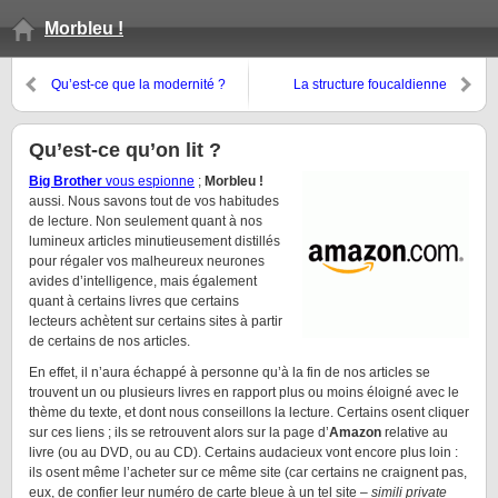
Morbleu !
Qu’est-ce que la modernité ?
La structure foucaldienne
Baudelaire lu par Foucault
Qu’est-ce qu’on lit ?
Big Brother
vous espionne
;
Morbleu !
aussi. Nous savons tout de vos habitudes
de lecture. Non seulement quant à nos
lumineux articles minutieusement distillés
pour régaler vos malheureux neurones
avides d’intelligence, mais également
quant à certains livres que certains
lecteurs achètent sur certains sites à partir
de certains de nos articles.
En effet, il n’aura échappé à personne qu’à la fin de nos articles se
trouvent un ou plusieurs livres en rapport plus ou moins éloigné avec le
thème du texte, et dont nous conseillons la lecture. Certains osent cliquer
sur ces liens ; ils se retrouvent alors sur la page d’
Amazon
relative au
livre (ou au DVD, ou au CD). Certains audacieux vont encore plus loin :
ils osent même l’acheter sur ce même site (car certains ne craignent pas,
eux, de confier leur numéro de carte bleue à un tel site –
simili private