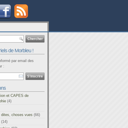
iels de Morbleu !
informé par email des
r :
ons
tion et CAPES de
phie
(4)
 dites, choses vues
(66)
(14)