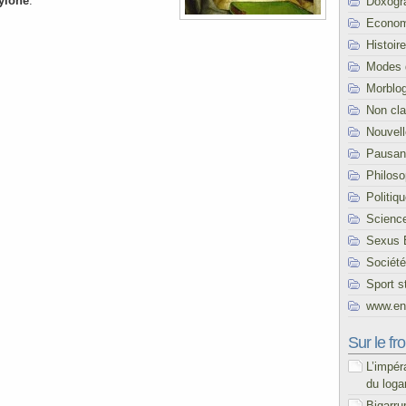
ylone
.
Doxogr
Econom
Histoire
Modes 
Morblo
Non cl
Nouvel
Pausani
Philoso
Politiq
Scienc
Sexus 
Société
Sport s
www.end
Sur le fro
L’impér
du loga
Bigarru