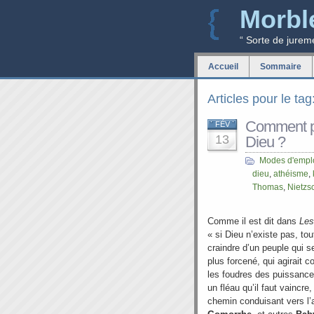
Morbl
“ Sorte de jurem
Accueil
Sommaire
Articles pour le ta
Comment pr
FÉV
13
Dieu ?
Modes d'empl
dieu
,
athéisme
,
Thomas
,
Nietzs
Comme il est dit dans
Les
« si Dieu n’existe pas, tou
craindre d’un peuple qui se
plus forcené, qui agirait c
les foudres des puissance
un fléau qu’il faut vaincre,
chemin conduisant vers l