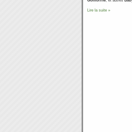
Gomorrhe
, et autres
Bab
Lire la suite »