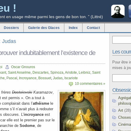
eu !
ent en usage même parmi les gens de bon ton. ” (Littré)
Dossiers
Galerie des Glaces
Index
Contact
g: Judas
Les courr
ouver indubitablement l’existence de
Pour être 
oi
Oscar Gnouros
mises à jou
kant
,
Saint Anselme
,
Descartes
,
Spinoza
,
Aristote
,
Leibniz
,
Saint
che
,
Pascal
,
Incroyance
,
Bossuet
,
Judas
,
Iscariote
10 commentaires »
Obsessi
 frères
Dostoïevski
Karamazov
,
Agréga
t est permis ». On a tout à
philoso
 complairait dans l’
athéisme
le
omme s’il n’avait plus à redouter
Art
(28)
s obscures. L’
incroyance
est
Choses
 car elle est le premier pas sur le
Cinéma
’anarchie de
Sodome
, de