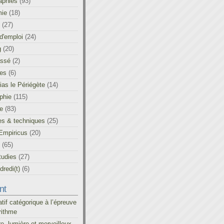
aphies
(93)
ie
(18)
(27)
d'emploi
(24)
g
(20)
assé
(2)
les
(6)
as le Périégète
(14)
phie
(115)
ue
(83)
es & techniques
(25)
Empiricus
(20)
(65)
tudies
(27)
redi(t)
(6)
nt
atif catégorique à l’épreuve
rithme
re, lumière et merveilleux