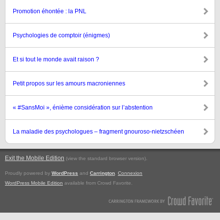
Promotion éhontée : la PNL
Psychologies de comptoir (énigmes)
Et si tout le monde avait raison ?
Petit propos sur les amours macroniennes
« #SansMoi », énième considération sur l’abstention
La maladie des psychologues – fragment gnouroso-nietzschéen
Exit the Mobile Edition
.
(view the standard browser version)
Proudly powered by
WordPress
and
Carrington
.
Connexion
WordPress Mobile Edition
available from Crowd Favorite.