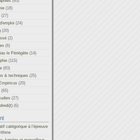
aphies
(93)
ie
(18)
(27)
d'emploi
(24)
g
(20)
assé
(2)
les
(6)
as le Périégète
(14)
phie
(115)
ue
(83)
es & techniques
(25)
Empiricus
(20)
(65)
tudies
(27)
redi(t)
(6)
nt
atif catégorique à l’épreuve
rithme
re, lumière et merveilleux