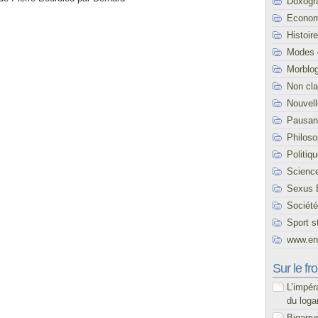
Doxogr
Econom
Histoire
Modes 
Morblo
Non cl
Nouvel
Pausani
Philoso
Politiq
Scienc
Sexus 
Société
Sport s
www.end
Sur le fro
L’impér
du loga
Bigarru