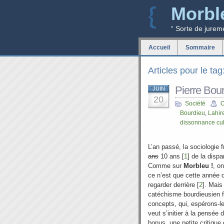
Morbl
“ Sorte de jurem
Accueil
Sommaire
Articles pour le tag:
Pierre Bour
JUIN
20
Société
O
Bourdieu
,
Lahir
dissonnance cul
L’an passé, la sociologie
ans
10 ans [
1
] de la dispa
Comme sur
Morbleu !
, o
ce n’est que cette année 
regarder derrière [
2
]. Mais
catéchisme bourdieusien f
concepts, qui, espérons-le
veut s’initier à la pensée
bonus, une petite critique