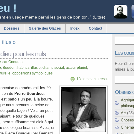
eu !
ent en usage même parmi les gens de bon ton. ” (Littré)
Dossiers
Galerie des Glaces
Index
Contact
 illusio
Les courr
dieu pour les nuls
scar Gnouros
Pour être 
e
,
Boudon
,
habitus
,
illusio
,
champ social
,
acteur pluriel
,
mises à jou
turelle
,
oppositions symboliques
13 commentaires »
 française commémorait les
20
Obsessi
rition de
Pierre Bourdieu
.
n est parfois un peu à la bourre,
Agréga
que nous prenons la peine de
philoso
 de quelle façon ! Voici un petit
Art
(28)
aisant le tour de quelques
Choses
, sera suffisamment clair à qui
Cinéma
 du sociologue béarnais. Avec, en
 de Pierre Bourdieu par Bernard