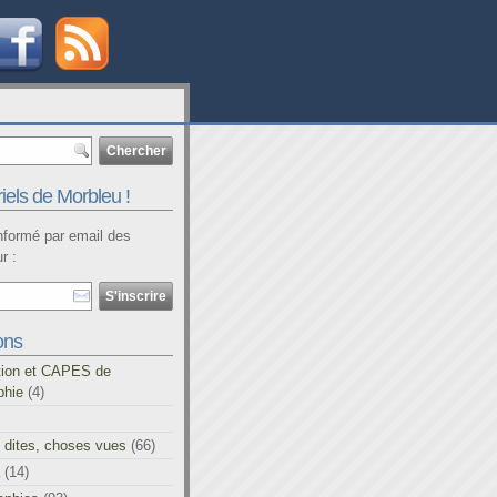
iels de Morbleu !
informé par email des
r :
ons
tion et CAPES de
phie
(4)
 dites, choses vues
(66)
(14)