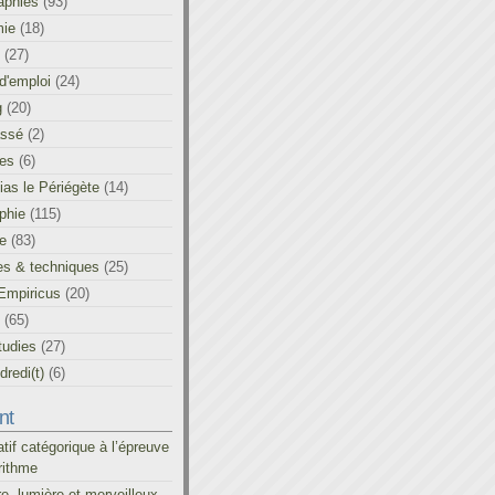
aphies
(93)
ie
(18)
(27)
d'emploi
(24)
g
(20)
assé
(2)
les
(6)
as le Périégète
(14)
phie
(115)
ue
(83)
es & techniques
(25)
Empiricus
(20)
(65)
tudies
(27)
redi(t)
(6)
nt
atif catégorique à l’épreuve
rithme
re, lumière et merveilleux