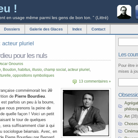
eu !
ent en usage même parmi les gens de bon ton. ” (Littré)
Dossiers
Galerie des Glaces
Index
Contact
: acteur pluriel
Les courr
dieu pour les nuls
scar Gnouros
Pour être 
e
,
Boudon
,
habitus
,
illusio
,
champ social
,
acteur pluriel
,
mises à jou
turelle
,
oppositions symboliques
13 commentaires »
 française commémorait les
20
Obsessi
rition de
Pierre Bourdieu
.
n est parfois un peu à la bourre,
Agréga
que nous prenons la peine de
philoso
 de quelle façon ! Voici un petit
Art
(28)
aisant le tour de quelques
Choses
, sera suffisamment clair à qui
Cinéma
 du sociologue béarnais. Avec, en
 de Pierre Bourdieu par Bernard