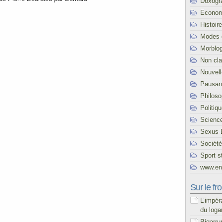
Doxogr
Econom
Histoire
Modes 
Morblo
Non cl
Nouvel
Pausani
Philoso
Politiq
Scienc
Sexus 
Société
Sport s
www.end
Sur le fro
L’impér
du loga
Bigarru