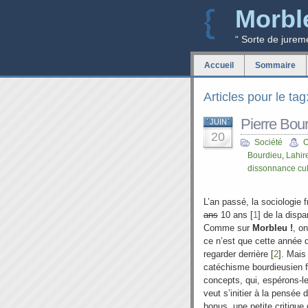
Morbl
“ Sorte de jurem
Accueil
Sommaire
Articles pour le tag
Pierre Bour
JUIN
20
Société
O
Bourdieu
,
Lahir
dissonnance cul
L’an passé, la sociologie
ans
10 ans [
1
] de la dispa
Comme sur
Morbleu !
, o
ce n’est que cette année 
regarder derrière [
2
]. Mais
catéchisme bourdieusien f
concepts, qui, espérons-le
veut s’initier à la pensée
bonus, une petite critique