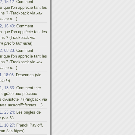
2, 15:12:
Comment
er que l'on apprécie tant les
ins ? (Trackback via
как
иться о…
)
2, 16:40:
Comment
er que l'on apprécie tant les
ins ? (Trackback via
m precio farmacia
)
2, 08:23:
Comment
er que l'on apprécie tant les
ins ? (Trackback via
как
иться о…
)
1, 18:03:
Descartes (via
alade
)
1, 13:33:
Comment trier
s grâce aux précieux
s d'Aristote ? (Pingback via
res aristotéliciennes …
)
1, 23:24:
Les ongles de
e (via
K
)
1, 10:27:
Franck Pavloff,
run (via
Illyes
)