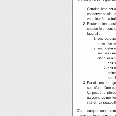
repostage de liens que
ww
Certains liens ont à
conserver plusieurs 
venu leur ôte la fra
Poster le lien aussi
chaque fois, dont le
faudrait :
soit regroup
(mais l’on r
soit poster 
soit pas une
discoure ains
soit s
soit 
peine
parfo
Par ailleurs, le reg
sein d’un même pos
Ça peut être intéres
naissent les meille
intérêt. La ratatoui
C’est pourquoi, contrairem
semaines, je ne pense pas