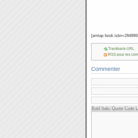
[amtap book:isbn=284899
Trackback-URL
RSS pour les co
Commenter