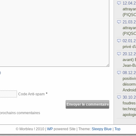
12.04.2
attraya
(PIQSO
21.03.2
attraya
(PIQSO
02.01.2
privé d
20.12.2
avant) 
Jean-Ba
08.12.2
positiv
désorma
Android
*
Code Anti-spam
30.10.2
foudres
technop
s prochains commentaires
apologi
© Morbleu ! 2010 |
WP
powered Site | Theme:
Sleepy Blue
|
Top