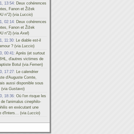
1, 13:54:
Deux cohérences
ntes, Fanon et Žižek
U n°2) (via
Luccio
)
1, 02:14:
Deux cohérences
ntes, Fanon et Žižek
U n°2) (via
Axel
)
1, 11:30:
Le diable est-il
'amour ? (via
Luccio
)
0, 00:41:
Après (et surtout
BHL, d'autres victimes de
ptiste Botul (via
Femen
)
0, 17:27:
Le calendrier
iste d'Auguste Comte,
is aussi disponible sous
 (via
Gustavo
)
0, 18:36:
Où l'on risque les
 de l'animalus cinephilo-
hilis en exécutant une
e d'Inters… (via
Luccio
)