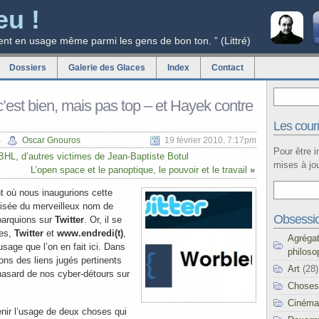
eu !
ent en usage même parmi les gens de bon ton. ” (Littré)
Dossiers
Galerie des Glaces
Index
Contact
c’est bien, mais pas top – et Hayek contre
Les courr
)
Oscar Gnouros
19 février 2010, 7:17pm
Pour être 
 BHL, d’autres victimes de Jean-Baptiste Botul
mises à jou
L’open space et le panoptique, le pouvoir et le travail
»
où nous inaugurions cette
tisée du merveilleux nom de
Obsessi
barquions sur
Twitter
. Or, il se
ses,
Twitter
et
www.endredi(t)
,
Agréga
sage que l’on en fait ici. Dans
philoso
ons des liens jugés pertinents
Art
(28)
asard de nos cyber-détours sur
Choses
Cinéma
tenir l’usage de deux choses qui