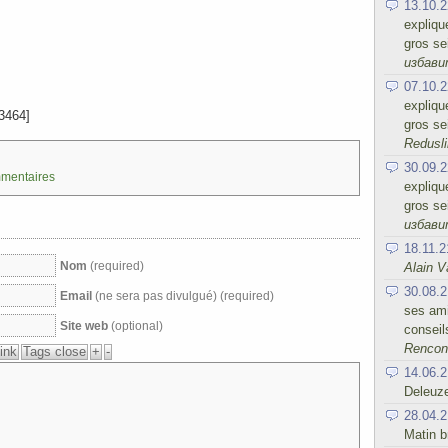
13.10.2
expliqu
gros se
избав
07.10.2
expliqu
3464]
gros se
Redusli
30.09.2
mmentaires
expliqu
gros se
избав
18.11.2
Nom
(required)
Alain V
30.08.2
Email
(ne sera pas divulgué) (required)
ses ami
Site web
(optional)
conseil
Rencont
14.06.2
Deleuz
28.04.2
Matin b