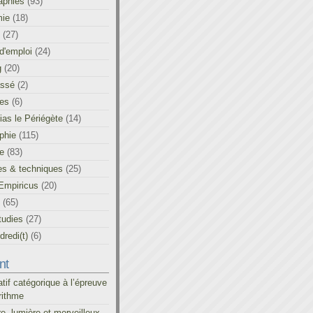
aphies
(93)
ie
(18)
(27)
d'emploi
(24)
g
(20)
assé
(2)
les
(6)
as le Périégète
(14)
phie
(115)
ue
(83)
es & techniques
(25)
Empiricus
(20)
(65)
tudies
(27)
redi(t)
(6)
nt
atif catégorique à l’épreuve
rithme
re, lumière et merveilleux