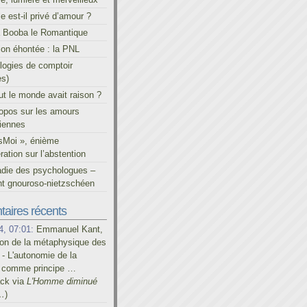
le est-il privé d’amour ?
à Booba le Romantique
on éhontée : la PNL
ogies de comptoir
es)
out le monde avait raison ?
ropos sur les amours
iennes
sMoi », énième
ration sur l’abstention
adie des psychologues –
t gnouroso-nietzschéen
aires récents
4, 07:01:
Emmanuel Kant,
on de la métaphysique des
- L'autonomie de la
é comme principe …
ack via
L'Homme diminué
…
)