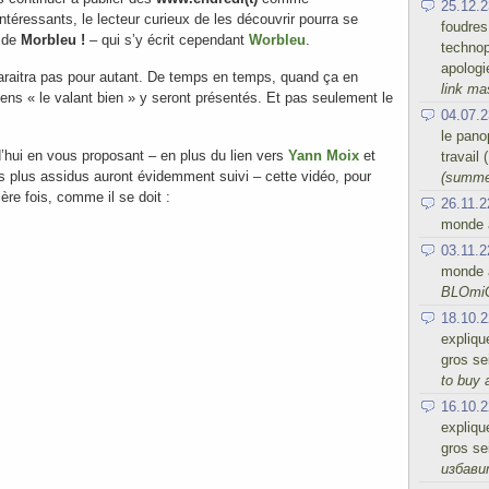
25.12.2
intéressants, le lecteur curieux de les découvrir pourra se
foudres
r
de
Morbleu !
– qui s’y écrit cependant
Worbleu
.
technop
apologi
araitra pas pour autant. De temps en temps, quand ça en
link ma
liens « le valant bien » y seront présentés. Et pas seulement le
04.07.2
le panop
hui en vous proposant – en plus du lien vers
Yann Moix
et
travail
s plus assidus auront évidemment suivi – cette vidéo, pour
(summe
ère fois, comme il se doit :
26.11.2
monde a
03.11.2
monde a
BLOmi
18.10.2
expliqu
gros se
to buy 
16.10.2
expliqu
gros se
избав