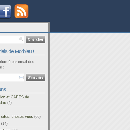
iels de Morbleu !
informé par email des
r :
ons
tion et CAPES de
phie
(4)
 dites, choses vues
(66)
(14)