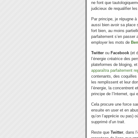
ne font que tautologiqueme
judicieux de requalifier le
Par principe, je répugne à 
aussi bien avoir sa place 
fort bien, au moins partiel
parfaitement s’en passer a
employer les mots de
Ben
Twitter
ou
Facebook
(et 
l’énergie créatrice des p
plateformes de bloging, et
apparaîtra parfaitement r
contenants, des coquilles 
les remplissent et leur don
l’énergie, la concentrent 
principe de l’Internet, qui
Cela procure une force sa
ensuite en user et en ab
qu’on l’apprécie ou pas) o
supprimé d’un trait.
Reste que
Twitter
, dans l