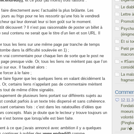
w.endredi(t)
, et ce pour (au moins) trois raisons :
Le diab
 faire directement avec l’actualité la plus brûlante. Les
Lettre 
jours au frigo pour ne les ressortir qu’une fois le vendredi
Promoti
icheur qui leur donnait leur si bon goût sur le moment.
tôt découvert ? Il n’est pas raisonnable de poster un billet à
Psychol
 seul contenu ne serait que le titre d’un lien et son URL. Il
(énigm
Et si t
er tous les liens sur une même page par tranche de temps
Petit p
etombe dans la difficulté soulevée en 1) ;
macron
un vrai commentaire pour chaque lien de sorte que le post ne
« #San
 page presque vide. Or, tous les liens ne méritent pas que l’on
considé
i sur eux. Il faudrait alors :
e forcer à le faire ;
La mal
ne faire figurer que les quelques liens en valant décidément la
fragmen
. Or, certains liens n’appelant pas de commentaire méritent
is tout de même d’être signalés.
Comment
roupement de plusieurs liens portant sur différents sujets au
12.11.2
t conduit parfois à un texte très dispersé et sans cohérence.
Fondati
sant certaines fois : c’est dans les ratatouilles d’idées que
moeurs 
urs concepts. Mais je doute que le lecteur y trouve toujours un
volont
lle n’est bonne que lorsqu’elle est bien faite.
(Pingb
ent à ce que j’avais annoncé avec ambition il y a quelques
par l�
 continuer à publier des
www.endredi(t)
comme