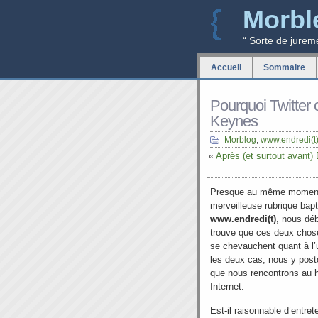
Morbl
“ Sorte de jurem
Accueil
Sommaire
Pourquoi Twitter 
Keynes
Morblog
,
www.endredi(t
«
Après (et surtout avant)
Presque au même moment 
merveilleuse rubrique bap
www.endredi(t)
, nous dé
trouve que ces deux cho
se chevauchent quant à l’u
les deux cas, nous y post
que nous rencontrons au h
Internet.
Est-il raisonnable d’entre