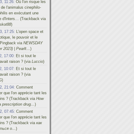
3, 11:26:
Où l'on risque les
 de l'animalus cinephilo-
hilis en exécutant une
e d'Inters… (Trackback via
skot88
)
3, 17:25:
L'open space et
tique, le pouvoir et le
 (Pingback via
NEWSDAY
r 2023) | Pearlt…
)
2, 17:00:
Et si tout le
vait raison ? (via
Luccio
)
2, 10:07:
Et si tout le
vait raison ? (via
G
)
2, 21:04:
Comment
er que l'on apprécie tant les
ins ? (Trackback via
How
a prescription drug…
)
2, 07:45:
Comment
er que l'on apprécie tant les
ins ? (Trackback via
как
иться о…
)