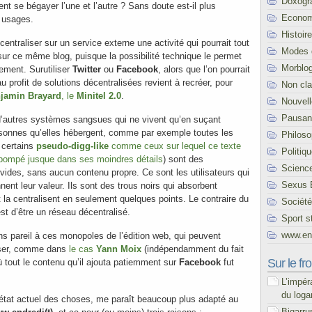
Doxogr
nt se bégayer l’une et l’autre ? Sans doute est-il plus
Econom
s usages.
Histoire
centraliser sur un service externe une activité qui pourrait tout
Modes 
sur ce même blog, puisque la possibilité technique le permet
Morblo
lement. Surutiliser
Twitter
ou
Facebook
, alors que l’on pourrait
u profit de solutions décentralisées revient à recréer, pour
Non cl
jamin Brayard
, le
Minitel 2.0
.
Nouvel
Pausani
d’autres systèmes sangsues qui ne vivent qu’en suçant
ersonnes qu’elles hébergent, comme par exemple toutes les
Philoso
 certains
pseudo-digg-like
comme ceux sur lequel ce texte
Politiq
epompé jusque dans ses moindres détails
) sont des
Scienc
vides, sans aucun contenu propre. Ce sont les utilisateurs qui
Sexus 
nent leur valeur. Ils sont des trous noirs qui absorbent
et la centralisent en seulement quelques points. Le contraire du
Société
 est d’être un réseau décentralisé.
Sport s
www.end
ns pareil à ces monopoles de l’édition web, qui peuvent
user, comme dans
le cas
Yann Moix
(indépendamment du fait
Sur le fro
ù tout le contenu qu’il ajouta patiemment sur
Facebook
fut
L’impér
du loga
’état actuel des choses, me paraît beaucoup plus adapté au
Bigarru