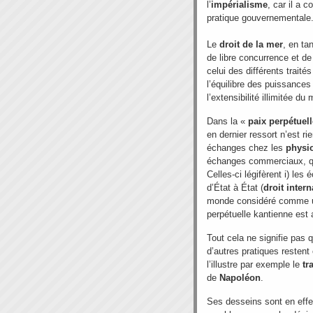
l’
impérialisme
, car il a 
pratique gouvernementale
Le
droit de la mer
, en ta
de libre concurrence et de 
celui des différents traité
l’équilibre des puissance
l’extensibilité illimitée du
Dans la «
paix perpétuell
en dernier ressort n’est ri
échanges chez les
physi
échanges commerciaux, qui
Celles-ci légifèrent i) l
d’État à État (
droit intern
monde considéré comme u
perpétuelle kantienne est 
Tout cela ne signifie pas 
d’autres pratiques resten
l’illustre par exemple le
tr
de
Napoléon
.
Ses desseins sont en effet 