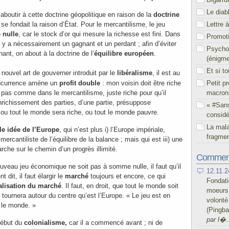
Le diab
boutir à cette doctrine géopolitique en raison de la
doctrine
Lettre 
 se fondait la raison d’État. Pour le mercantilisme, le jeu
nulle
, car le stock d’or qui mesure la richesse est fini. Dans
Promoti
 y a nécessairement un gagnant et un perdant ; afin d’éviter
Psychol
nant, on about à la doctrine de l’
équilibre européen
.
(énigm
Et si t
 nouvel art de gouverner introduit par le
libéralisme
, il est au
oncurrence amène un
profit double
: mon voisin doit être riche
Petit p
n pas comme dans le mercantilisme, juste riche pour qu’il
macron
richissement des parties, d’une partie, présuppose
« #San
 ou tout le monde sera riche, ou tout le monde pauvre.
considé
La mal
le idée de l’Europe
, qui n’est plus i) l’Europe impériale,
fragmen
 mercantiliste de l’équilibre de la balance ; mais qui est iii) une
he sur le chemin d’un progrès illimité.
Comment
uveau jeu économique ne soit pas à somme nulle, il faut qu’il
12.11.2
 dit, il faut élargir le
marché
toujours et encore, ce qui
Fondati
lisation du marché
. Il faut, en droit, que tout le monde soit
moeurs 
tournera autour du centre qu’est l’Europe. « Le jeu est en
volont
 le monde. »
(Pingb
par l�
 début du
colonialisme,
car il a commencé avant ; ni de