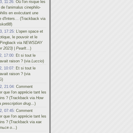
3, 11:26:
Où l'on risque les
 de l'animalus cinephilo-
hilis en exécutant une
e d'Inters… (Trackback via
skot88
)
3, 17:25:
L'open space et
tique, le pouvoir et le
 (Pingback via
NEWSDAY
r 2023) | Pearlt…
)
2, 17:00:
Et si tout le
vait raison ? (via
Luccio
)
2, 10:07:
Et si tout le
vait raison ? (via
G
)
2, 21:04:
Comment
er que l'on apprécie tant les
ins ? (Trackback via
How
a prescription drug…
)
2, 07:45:
Comment
er que l'on apprécie tant les
ins ? (Trackback via
как
иться о…
)