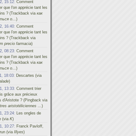
2, 15:12:
Comment
er que l'on apprécie tant les
ins ? (Trackback via
как
иться о…
)
2, 16:40:
Comment
er que l'on apprécie tant les
ins ? (Trackback via
m precio farmacia
)
2, 08:23:
Comment
er que l'on apprécie tant les
ins ? (Trackback via
как
иться о…
)
1, 18:03:
Descartes (via
alade
)
1, 13:33:
Comment trier
s grâce aux précieux
s d'Aristote ? (Pingback via
res aristotéliciennes …
)
1, 23:24:
Les ongles de
e (via
K
)
1, 10:27:
Franck Pavloff,
run (via
Illyes
)