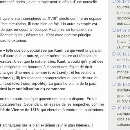
25.12.2
commencé après ; c’est simplement le début d’une nouvelle
foudres
.
technop
e
apologi
nt qu’elle était considérée au XVIII
siècle comme un espace
link ma
libre circulation, illustre bien ce fait. Un autre exemple est
s de paix en cours à l’époque. Avant, ils se fondaient sur
04.07.2
s économiques ; désormais, c’est avec comme principe
le panop
 marché extérieur.
travail
(summe
e »
telle que conceptualisée par
Kant
, ce qui vient la garantir
26.11.2
en d’autre que la
nature
, cette même nature qui régulait les
monde a
ocrates
. C’est que la nature, chez
Kant
, a voulu qu’il y ait des
03.11.2
 obligèrent les hommes à élaborer des règles de droit.
monde a
es échanges d’homme à homme (
droit civil
) ; ii) les relations
BLOmi
ational
) ; iii) les relations commerciales du point de vue du
n tout (
droit cosmopolite
). La garantie ultime de la paix
18.10.2
ainsi la
mondialisation du commerce
.
expliqu
gros se
que toute autre pratique gouvernementale a disparu. En fait,
to buy 
t concurrentes. Cependant, on essaie de les empêcher, comme
16.10.2
aité de Vienne de 1815
, qui chercher à contrer les aspirations
expliqu
gros se
избав
archaïques sur le plan extérieur (sur le plan intérieur, il