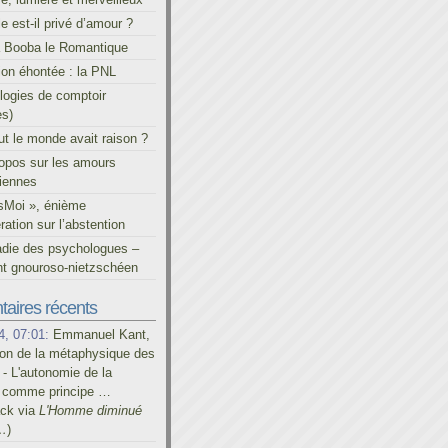
le est-il privé d’amour ?
à Booba le Romantique
on éhontée : la PNL
ogies de comptoir
es)
out le monde avait raison ?
ropos sur les amours
iennes
sMoi », énième
ration sur l’abstention
adie des psychologues –
t gnouroso-nietzschéen
aires récents
4, 07:01:
Emmanuel Kant,
on de la métaphysique des
- L'autonomie de la
é comme principe …
ack via
L'Homme diminué
…
)