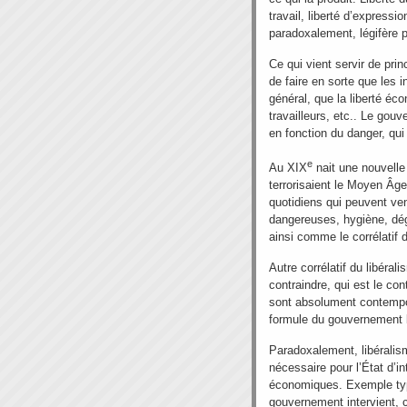
travail, liberté d’expressio
paradoxalement, légifère p
Ce qui vient servir de prin
de faire en sorte que les in
général, que la liberté éc
travailleurs, etc.. Le gouv
en fonction du danger, qui
e
Au XIX
nait une nouvelle 
terrorisaient le Moyen Â
quotidiens qui peuvent veni
dangereuses, hygiène, dé
ainsi comme le corrélatif d
Autre corrélatif du libéral
contraindre, qui est le con
sont absolument contemp
formule du gouvernement li
Paradoxalement, libérali
nécessaire pour l’État d’in
économiques. Exemple typ
gouvernement intervient, 