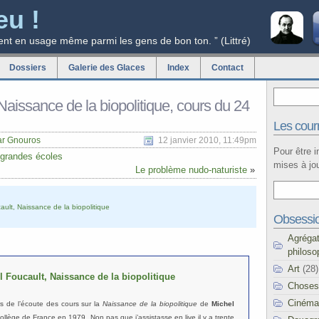
eu !
ent en usage même parmi les gens de bon ton. ” (Littré)
Dossiers
Galerie des Glaces
Index
Contact
Naissance de la biopolitique, cours du 24
Les courr
ar Gnouros
12 janvier 2010, 11:49pm
Pour être 
 grandes écoles
mises à jou
Le problème nudo-naturiste
»
ault, Naissance de la biopolitique
Obsessi
Agréga
philoso
Art
(28)
l Foucault, Naissance de la biopolitique
Choses
Cinéma
s de l’écoute des cours sur la
Naissance de la biopolitique
de
Michel
llège de France en 1979. Non pas que j’assistasse en live il y a trente