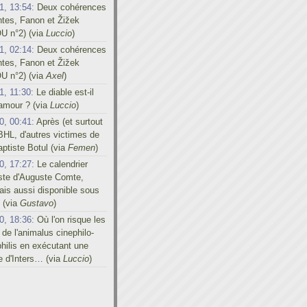
1, 13:54:
Deux cohérences
ntes, Fanon et Žižek
U n°2) (via
Luccio
)
1, 02:14:
Deux cohérences
ntes, Fanon et Žižek
U n°2) (via
Axel
)
1, 11:30:
Le diable est-il
'amour ? (via
Luccio
)
0, 00:41:
Après (et surtout
BHL, d'autres victimes de
ptiste Botul (via
Femen
)
0, 17:27:
Le calendrier
iste d'Auguste Comte,
is aussi disponible sous
 (via
Gustavo
)
0, 18:36:
Où l'on risque les
 de l'animalus cinephilo-
hilis en exécutant une
e d'Inters… (via
Luccio
)