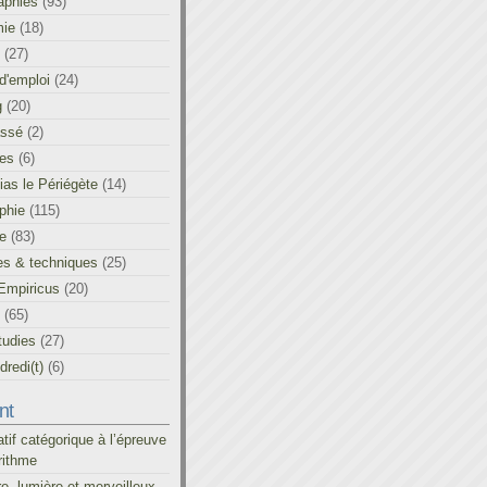
aphies
(93)
ie
(18)
(27)
d'emploi
(24)
g
(20)
assé
(2)
les
(6)
as le Périégète
(14)
phie
(115)
ue
(83)
es & techniques
(25)
Empiricus
(20)
(65)
tudies
(27)
redi(t)
(6)
nt
atif catégorique à l’épreuve
rithme
re, lumière et merveilleux