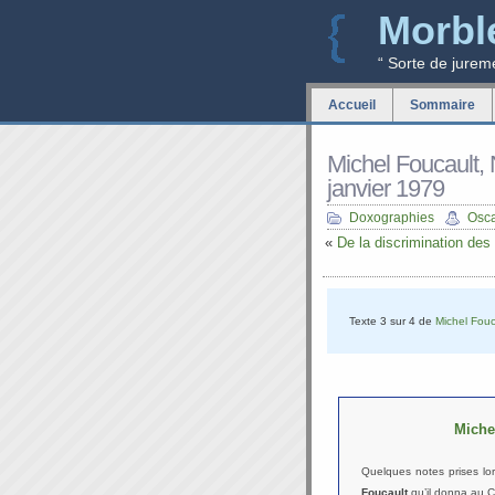
Morbl
“ Sorte de jurem
Accueil
Sommaire
Michel Foucault, 
janvier 1979
Doxographies
Osc
«
De la discrimination des
Texte 3 sur 4 de
Michel Fouc
Miche
Quelques notes prises lor
Foucault
qu’il donna au Co