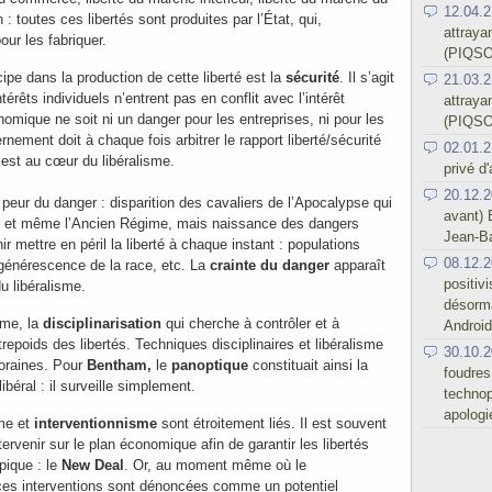
12.04.2
n : toutes ces libertés sont produites par l’État, qui,
attraya
our les fabriquer.
(PIQSO
cipe dans la production de cette liberté est la
sécurité
. Il s’agit
21.03.2
térêts individuels n’entrent pas en conflit avec l’intérêt
attraya
onomique ne soit ni un danger pour les entreprises, ni pour les
(PIQSO
ernement doit à chaque fois arbitrer le rapport liberté/sécurité
02.01.2
 est au cœur du libéralisme.
privé d
20.12.2
peur du danger : disparition des cavaliers de l’Apocalypse qui
avant) 
ge et même l’Ancien Régime, mais naissance des dangers
Jean-Ba
r mettre en péril la liberté à chaque instant : populations
08.12.2
générescence de la race, etc. La
crainte du danger
apparaît
positiv
u libéralisme.
désorma
isme, la
disciplinarisation
qui cherche à contrôler et à
Android
trepoids des libertés. Techniques disciplinaires et libéralisme
30.10.2
oraines. Pour
Bentham,
le
panoptique
constituait ainsi la
foudres
béral : il surveille simplement.
technop
apologi
sme et
interventionnisme
sont étroitement liés. Il est souvent
tervenir sur le plan économique afin de garantir les libertés
ique : le
New Deal
. Or, au moment même où le
ces interventions sont dénoncées comme un potentiel