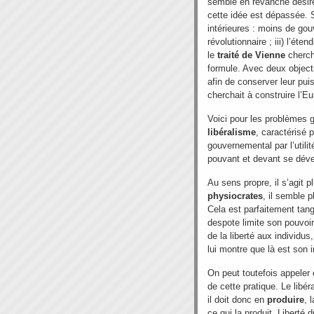
semble en revanche désirer 
cette idée est dépassée.
intérieures : moins de gou
révolutionnaire ; iii) l’ét
le
traité de Vienne
chercha
formule. Avec deux objecti
afin de conserver leur pui
cherchait à construire l’E
Voici pour les problèmes g
libéralisme
, caractérisé p
gouvernemental par l’utili
pouvant et devant se dével
Au sens propre, il s’agit p
physiocrates
, il semble p
Cela est parfaitement tan
despote limite son pouvoir,
de la liberté aux individu
lui montre que là est son i
On peut toutefois appeler
de cette pratique. Le libé
il doit donc en
produire
, 
ce qui la produit. Liberté