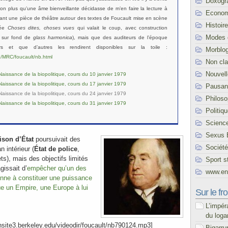
Doxogr
on plus qu’une âme bienveillante décidasse de m’en faire la lecture à
Econom
dant une pièce de théâtre autour des textes de Foucault mise en scène
Histoire
rée
Choses dites, choses vues
qui valait le coup, avec construction
Modes 
e sur fond de
glass harmonica
), mais que des auditeurs de l’époque
urs et que d’autres les rendirent disponibles sur la toile :
Morblo
du/MRC/foucault/nb.html
Non cl
Nouvel
Naissance de la biopolitique, cours du 10 janvier 1979
Naissance de la biopolitique, cours du 17 janvier 1979
Pausani
Naissance de la biopolitique, cours du 24 janvier 1979
Philoso
Naissance de la biopolitique, cours du 31 janvier 1979
Politiq
Scienc
Sexus 
ison d’État
poursuivait des
Société
an intérieur (
État de police
,
ets), mais des objectifs limités
Sport s
agissait d’
empêcher qu’un des
www.end
nne à constituer une puissance
e un Empire, une Europe à lui
Sur le fro
L’impér
du loga
unsite3.berkeley.edu/videodir/foucault/nb790124.mp3]
Bigarru