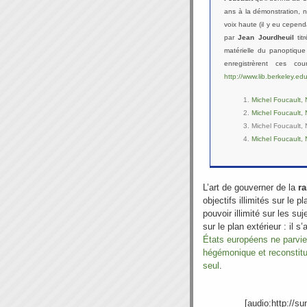
ans à la démonstration, n
voix haute (il y eu cepen
par
Jean Jourdheuil
tit
matérielle du panoptiqu
enregistrèrent ces co
http://www.lib.berkeley.e
Michel Foucault, 
Michel Foucault, 
Michel Foucault, 
Michel Foucault, 
L’art de gouverner de la
ra
objectifs illimités sur le pl
pouvoir illimité sur les suj
sur le plan extérieur : il s’
États européens ne parvie
hégémonique et reconstitu
seul
.
[audio:http://s