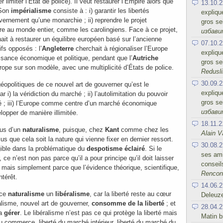
limiter l’État de police). Il veut restaurer l’Empire alors que
13.10.2
 Son
impérialisme
consiste à : i) garantir les libertés
expliqu
vernement qu’une monarchie ; ii) reprendre le projet
gros se
endre au monde entier, comme les carolingiens. Face à ce projet,
избав
it à restaurer un équilibre européen basé sur l’ancienne
07.10.2
fs opposés : l’
Angleterre
cherchait à régionaliser l’Europe
expliqu
ssance économique et politique, pendant que l’
Autriche
gros se
urope sur son modèle, avec une multiplicité d’États de police.
Redusli
30.09.2
éopolitiques de ce nouvel art de gouverner qu’est le
expliqu
ar i) la véridiction du marché ; ii) l’autolimitation du pouvoir
gros se
té ; iii) l’Europe comme centre d’un marché économique
избав
opper de manière illimitée.
18.11.2
lus d’un
naturalisme
, puisque, chez
Kant
comme chez les
Alain V
lus que cela soit la nature qui vienne fixer en dernier ressort.
30.08.2
gible dans la problématique du
despotisme éclairé
. Si le
ses ami
 ce n’est non pas parce qu’il a pour principe qu’il doit laisser
conseil
s, mais simplement parce que l’évidence théorique, scientifique,
Rencont
ntérêt.
14.06.2
 ce
naturalisme
un
libéralisme
, car la liberté reste au cœur
Deleuz
ralisme, nouvel art de gouverner,
consomme de la liberté
; et
28.04.2
la
gérer
. Le libéralisme n’est pas ce qui protège la liberté mais
Matin b
 du commerce, liberté du marché intérieur, liberté du marché du