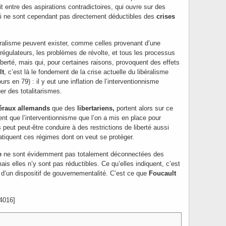
t entre des aspirations contradictoires, qui ouvre sur des
ui ne sont cependant pas directement déductibles des
crises
béralisme peuvent exister, comme celles provenant d’une
régulateurs, les problèmes de révolte, et tous les processus
liberté, mais qui, pour certaines raisons, provoquent des effets
lt
, c’est là le fondement de la crise actuelle du libéralisme
s en 79) : il y eut une inflation de l’interventionnisme
er des totalitarismes.
béraux allemands
que des
libertariens,
portent alors sur ce
nent que l’interventionnisme que l’on a mis en place pour
 peut peut-être conduire à des restrictions de liberté aussi
atiquent ces régimes dont on veut se protéger.
e
ne sont évidemment pas totalement déconnectées des
ais elles n’y sont pas réductibles. Ce qu’elles indiquent, c’est
e d’un dispositif de gouvernementalité. C’est ce que
Foucault
4016]