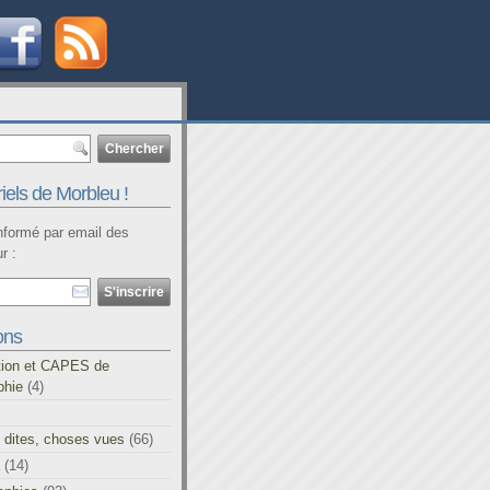
iels de Morbleu !
informé par email des
r :
ons
tion et CAPES de
phie
(4)
 dites, choses vues
(66)
(14)