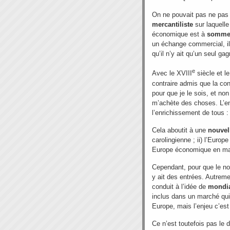
On ne pouvait pas ne pas a
mercantiliste
sur laquelle
économique est à
somme 
un échange commercial, il
qu’il n’y ait qu’un seul gag
e
Avec le XVIII
siècle et le
contraire admis que la c
pour que je le sois, et no
m’achète des choses. L’en
l’enrichissement de tous :
Cela aboutit à une
nouvel
carolingienne ; ii) l’Europe
Europe économique en marc
Cependant, pour que le no
y ait des entrées. Autrement
conduit à l’idée de
mondia
inclus dans un marché qui 
Europe, mais l’enjeu c’est
Ce n’est toutefois pas le