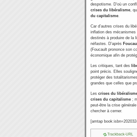
despotisme. D’où un confli
crises du libéralisme
, q
du capitalisme
.
Car d’autres crises du li
inflation des mécanismes 
destinés à produire de la 
néfastes. D’après
Foucau
(Foucault prononce son cour
économique afin de protég
Les critiques, tant des
li
point précis. Elles soulig
protéger des totalitarismes
grandes que celles que pr
Les
crises du libéralism
crises du capitalisme
; m
peut-être la crise général
chercher à cerner.
[amtap book:isbn=202032
Trackback-URL