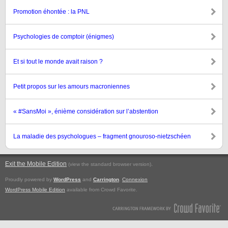
Promotion éhontée : la PNL
Psychologies de comptoir (énigmes)
Et si tout le monde avait raison ?
Petit propos sur les amours macroniennes
« #SansMoi », énième considération sur l’abstention
La maladie des psychologues – fragment gnouroso-nietzschéen
Exit the Mobile Edition
.
(view the standard browser version)
Proudly powered by
WordPress
and
Carrington
.
Connexion
WordPress Mobile Edition
available from Crowd Favorite.