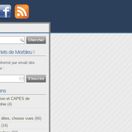
iels de Morbleu !
informé par email des
r :
ons
tion et CAPES de
phie
(4)
 dites, choses vues
(66)
(14)