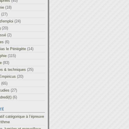
aphies
(93)
ie
(18)
(27)
d'emploi
(24)
g
(20)
assé
(2)
les
(6)
as le Périégète
(14)
phie
(115)
ue
(83)
es & techniques
(25)
Empiricus
(20)
(65)
tudies
(27)
redi(t)
(6)
nt
atif catégorique à l’épreuve
rithme
re, lumière et merveilleux