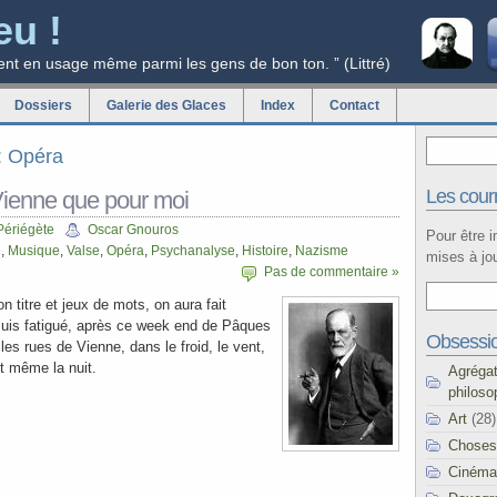
eu !
ent en usage même parmi les gens de bon ton. ” (Littré)
Dossiers
Galerie des Glaces
Index
Contact
g: Opéra
Les courr
 Vienne que pour moi
Périégète
Oscar Gnouros
Pour être 
e
,
Musique
,
Valse
,
Opéra
,
Psychanalyse
,
Histoire
,
Nazisme
mises à jou
Pas de commentaire »
 titre et jeux de mots, on aura fait
suis fatigué, après ce week end de Pâques
Obsessi
s rues de Vienne, dans le froid, le vent,
 et même la nuit.
Agréga
philoso
Art
(28)
Choses
Cinéma