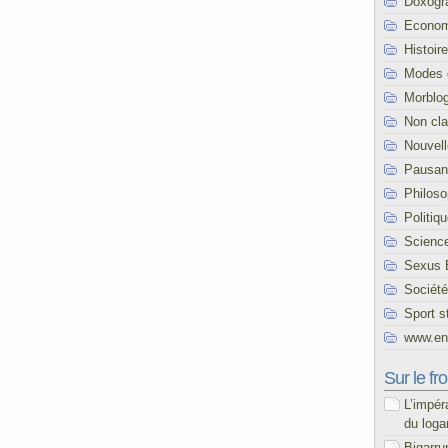
Doxogr
Econom
Histoire
Modes 
Morblo
Non cl
Nouvel
Pausani
Philoso
Politiq
Scienc
Sexus 
Société
Sport s
www.end
Sur le fro
L’impér
du loga
Bigarru