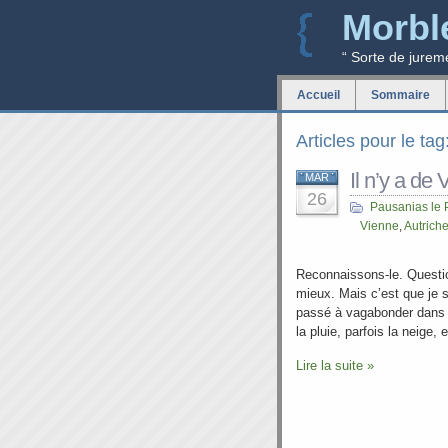
Morbl
“ Sorte de jurem
Accueil
Sommaire
Articles pour le ta
Il n’y a de
MAR
26
Pausanias le 
Vienne
,
Autrich
Reconnaissons-le. Question
mieux. Mais c’est que je 
passé à vagabonder dans le
la pluie, parfois la neige,
Lire la suite »