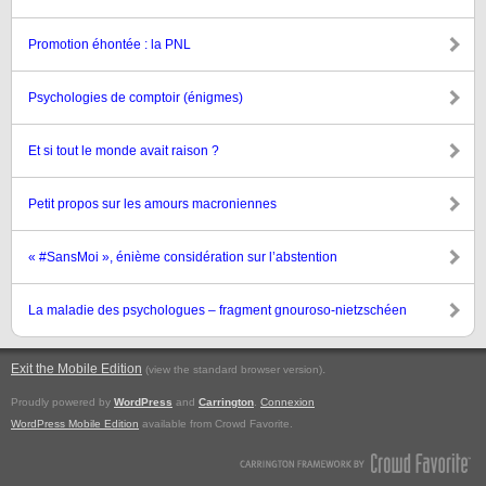
Promotion éhontée : la PNL
Psychologies de comptoir (énigmes)
Et si tout le monde avait raison ?
Petit propos sur les amours macroniennes
« #SansMoi », énième considération sur l’abstention
La maladie des psychologues – fragment gnouroso-nietzschéen
Exit the Mobile Edition
.
(view the standard browser version)
Proudly powered by
WordPress
and
Carrington
.
Connexion
WordPress Mobile Edition
available from Crowd Favorite.