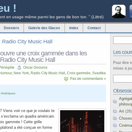
eu !
ent en usage même parmi les gens de bon ton. ” (Littré)
Dossiers
Galerie des Glaces
Index
Contact
g: Radio City Music Hall
Les courr
couvre une croix gammée dans les
u Radio City Music Hall
Pour être 
Périégète
Oscar Gnouros
mises à jou
Humour
,
New York
,
Radio City Music Hall
,
Croix gammée
,
Svastika
Pas de commentaire »
Obsessi
 Amériques
Agréga
philoso
? Viens voir ce que je voulais te
Art
(28)
, s’exclama un quadra américain.
Choses
oix gammée ! Cette grille
Cinéma
u plafond a été conçue en forme