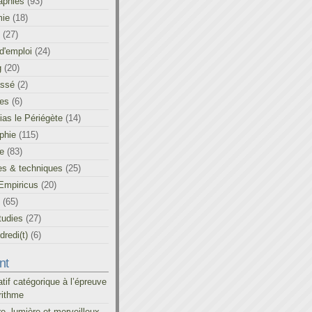
aphies
(93)
ie
(18)
(27)
d'emploi
(24)
g
(20)
assé
(2)
les
(6)
as le Périégète
(14)
phie
(115)
ue
(83)
es & techniques
(25)
Empiricus
(20)
(65)
tudies
(27)
redi(t)
(6)
nt
atif catégorique à l’épreuve
rithme
re, lumière et merveilleux