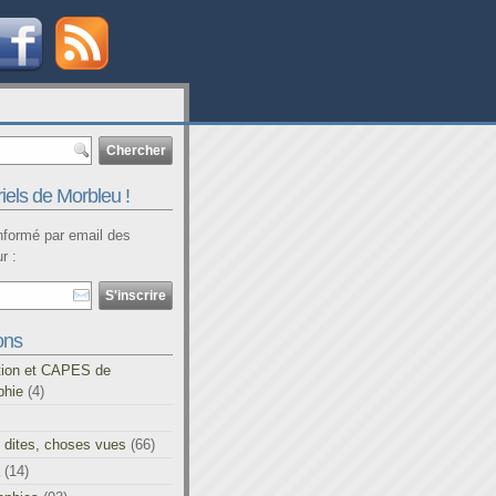
iels de Morbleu !
informé par email des
r :
ons
tion et CAPES de
phie
(4)
 dites, choses vues
(66)
(14)