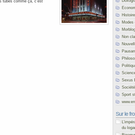
Doxogr
s tubes comme ça, c’est
Econom
Histoire
Modes 
Morblo
Non cl
Nouvel
Pausani
Philoso
Politiq
Scienc
Sexus 
Société
Sport s
www.end
Sur le fro
L’impér
du loga
Bigarru