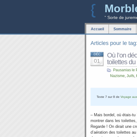
Morbl
“ Sorte de jurem
Accueil
Sommaire
Articles pour le ta
Où l’on dé
DÉC
01
toilettes d
Pausanias le 
Nazisme
,
Juifs
,
Texte 7 sur 8 de
Voyage aux
– Mais bordel, où étais-tu 
montrer dans les toilettes
Regarde ! On dirait une cr
d’aération des toilettes a