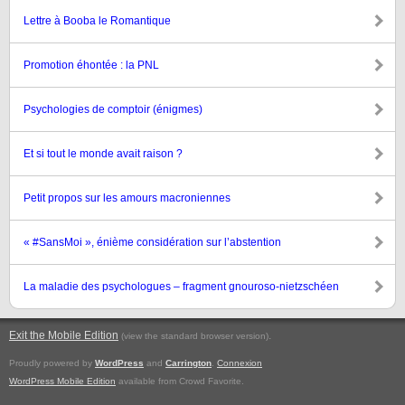
Lettre à Booba le Romantique
Promotion éhontée : la PNL
Psychologies de comptoir (énigmes)
Et si tout le monde avait raison ?
Petit propos sur les amours macroniennes
« #SansMoi », énième considération sur l’abstention
La maladie des psychologues – fragment gnouroso-nietzschéen
Exit the Mobile Edition
.
(view the standard browser version)
Proudly powered by
WordPress
and
Carrington
.
Connexion
WordPress Mobile Edition
available from Crowd Favorite.