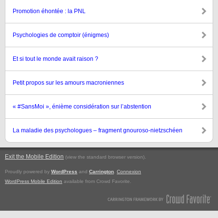
Promotion éhontée : la PNL
Psychologies de comptoir (énigmes)
Et si tout le monde avait raison ?
Petit propos sur les amours macroniennes
« #SansMoi », énième considération sur l’abstention
La maladie des psychologues – fragment gnouroso-nietzschéen
Exit the Mobile Edition
.
(view the standard browser version)
Proudly powered by
WordPress
and
Carrington
.
Connexion
WordPress Mobile Edition
available from Crowd Favorite.