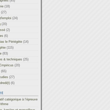
aphies
(93)
ie
(18)
(27)
d'emploi
(24)
g
(20)
assé
(2)
les
(6)
as le Périégète
(14)
phie
(115)
ue
(83)
es & techniques
(25)
Empiricus
(20)
(65)
tudies
(27)
redi(t)
(6)
nt
atif catégorique à l’épreuve
rithme
re, lumière et merveilleux