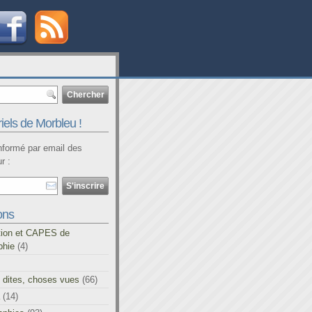
iels de Morbleu !
informé par email des
r :
ons
tion et CAPES de
phie
(4)
 dites, choses vues
(66)
(14)