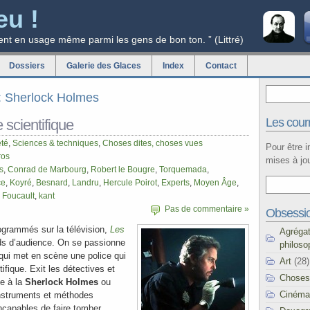
eu !
ent en usage même parmi les gens de bon ton. ” (Littré)
Dossiers
Galerie des Glaces
Index
Contact
g: Sherlock Holmes
Les courr
 scientifique
été
,
Sciences & techniques
,
Choses dites, choses vues
Pour être 
ros
mises à jou
s
,
Conrad de Marbourg
,
Robert le Bougre
,
Torquemada
,
ce
,
Koyré
,
Besnard
,
Landru
,
Hercule Poirot
,
Experts
,
Moyen Âge
,
,
Foucault
,
kant
Pas de commentaire »
Obsessi
rogrammés sur la télévision,
Les
Agréga
ds d’audience. On se passionne
philoso
 qui met en scène une police qui
Art
(28)
ifique. Exit les détectives et
Choses
e à la
Sherlock Holmes
ou
Cinéma
nstruments et méthodes
incapables de faire tomber