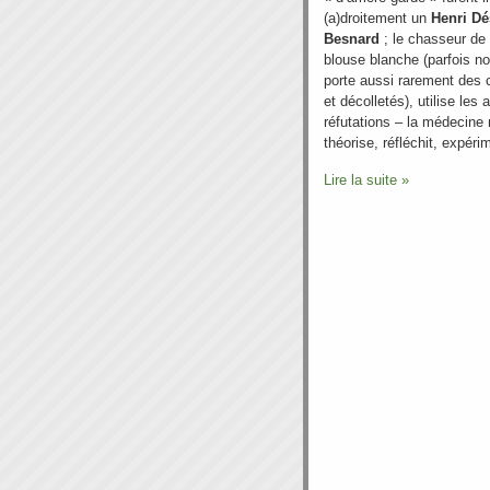
(a)droitement un
Henri Dé
Besnard
; le chasseur de 
blouse blanche (parfois no
porte aussi rarement des 
et décolletés), utilise le
réfutations – la médecine 
théorise, réfléchit, expér
Lire la suite »