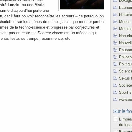
Doxogr
siré Landru
ou une
Marie
Econom
crime d’aujourd’hui porte une
Histoire
n, car il faut pouvoir reconnaître les acteurs – ce pourquoi on
Modes 
charlottes sur les scènes de crime -, ainsi que montrer jambes
s armes de la techno-science et progresse par conjectures et
Morblo
n’est pas en reste : le
Docteur House
est un médecin qui
Non cl
imente, teste, se trompe, recommence, etc.
Nouvel
Pausani
Philoso
Politiq
Scienc
Sexus 
Société
Sport s
www.end
Sur le fro
L’impér
du loga
Bigarru