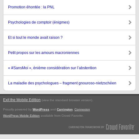
Promotion éhontée : la PNL
Psychologies de comptoir (énigmes)
Et si tout le monde avait raison ?
Petit propos sur les amours macroniennes
« #SansMoi », énième considération sur l’abstention
La maladie des psychologues – fragment gnouroso-nietzschéen
Exit the Mobile Edition
.
(view the standard browser version)
Proudly powered by
WordPress
and
Carrington
.
Connexion
WordPress Mobile Edition
available from Crowd Favorite.