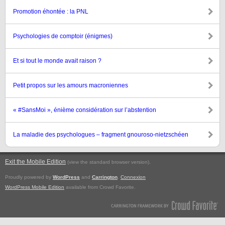
Promotion éhontée : la PNL
Psychologies de comptoir (énigmes)
Et si tout le monde avait raison ?
Petit propos sur les amours macroniennes
« #SansMoi », énième considération sur l’abstention
La maladie des psychologues – fragment gnouroso-nietzschéen
Exit the Mobile Edition
.
(view the standard browser version)
Proudly powered by
WordPress
and
Carrington
.
Connexion
WordPress Mobile Edition
available from Crowd Favorite.